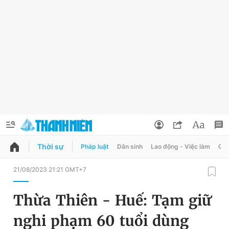
Thời sự
Pháp luật
Dân sinh
Lao động - Việc làm
Quy
QUẢNG CÁO
ĐẶT BÁO
21/08/2023 21:21 GMT+7
Thông tin tài khoản
Thừa Thiên - Huế: Tạm giữ
Đổi mật khẩu
Chuyên mục
nghi phạm 60 tuổi dùng
Tin đã lưu