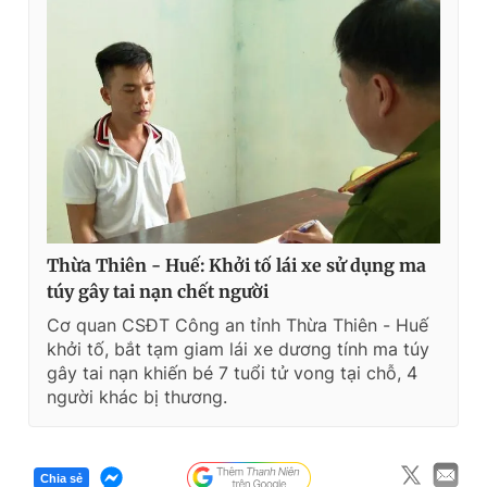
t
o
T
n
i
m
e
Thừa Thiên - Huế: Khởi tố lái xe sử dụng ma
túy gây tai nạn chết người
Cơ quan CSĐT Công an tỉnh Thừa Thiên - Huế
khởi tố, bắt tạm giam lái xe dương tính ma túy
gây tai nạn khiến bé 7 tuổi tử vong tại chỗ, 4
người khác bị thương.
Chia sẻ