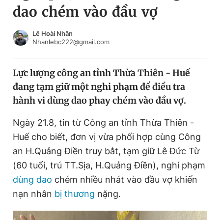
dao chém vào đầu vợ
Chuyên mục khác
Tin đã xem
Chào ngày mới
Tin 24h
Lê Hoài Nhân
Nhanlebc222@gmail.com
Đăng xuất
Tin thị trường
Tin 360
Lực lượng công an tỉnh Thừa Thiên - Huế
đang tạm giữ một nghi phạm để điều tra
Video
Magazine
hành vi dùng dao phay chém vào đầu vợ.
Ngày 21.8, tin từ Công an tỉnh Thừa Thiên -
Sản phẩm khác
Huế cho biết, đơn vị vừa phối hợp cùng Công
Tiện ích
Bạn cần biết
an H.Quảng Điền truy bắt, tạm giữ Lê Đức Từ
(60 tuổi, trú TT.Sịa, H.Quảng Điền), nghi phạm
dùng dao
chém nhiều nhát vào đầu vợ khiến
Thông tin tòa soạn
Liên hệ quảng cáo
nạn nhân
bị thương
nặng.