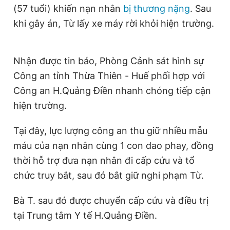
(57 tuổi) khiến nạn nhân
bị thương nặng
. Sau
Giấy phép xuất bản số 110/GP - BTTTT cấp ngày 24.3.2020
© 2003-2026 Bản quyền thuộc về Báo Thanh Niên. Cấm sao
khi gây án, Từ lấy xe máy rời khỏi hiện trường.
chép dưới mọi hình thức nếu không có sự chấp thuận bằng văn
bản. Phát triển bởi ePi Technologies, JSC.
Nhận được tin báo, Phòng Cảnh sát hình sự
Công an tỉnh Thừa Thiên - Huế phối hợp với
Công an H.Quảng Điền nhanh chóng tiếp cận
hiện trường.
Tại đây, lực lượng công an thu giữ nhiều mẫu
máu của nạn nhân cùng 1 con dao phay, đồng
thời hỗ trợ đưa nạn nhân đi cấp cứu và tổ
chức truy bắt, sau đó bắt giữ nghi phạm Từ.
Bà T. sau đó được chuyển cấp cứu và điều trị
tại Trung tâm Y tế H.Quảng Điền.