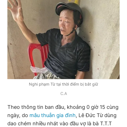
Đọc Thanh Niên trên điện thoại
Theo dõi báo trên
Hotline
Liên hệ quảng cáo
0906 645 777
0908 780 404
Nghi phạm Từ tại thời điểm bị bắt giữ
Đặt báo
Quảng cáo
RSS
Tòa soạn
Chính sách bảo
C.A
Tổng biên tập: Nguyễn Ngọc Toàn
Theo thông tin ban đầu, khoảng 0 giờ 15 cùng
Phó tổng biên tập thường trực: Hải Thành
Phó tổng biên tập: Lâm Hiếu Dũng
ngày, do
mâu thuẫn gia đình
, Lê Đức Từ dùng
Phó tổng biên tập: Trần Việt Hưng
Tổng thư ký tòa soạn: Đức Trung
dao chém nhiều nhát vào đầu vợ là bà T.T.T