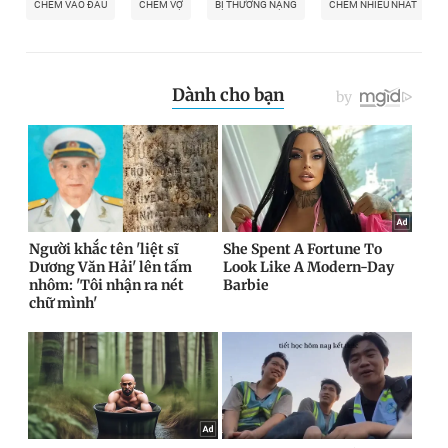
CHÉM VÀO ĐẦU
CHÉM VỢ
BỊ THƯƠNG NẶNG
CHÉM NHIỀU NHÁT