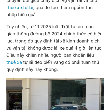
chuyển đổi giữa chạy dịch vụ vận tải và cho
thuê xe tự lái
, qua đó tạo thêm nguồn thu
nhập hiệu quả.
Đọc Thanh Niên trên điện thoại
Tuy nhiên, từ 1.1.2025 luật Trật tự, an toàn
giao thông đường bộ 2024 chính thức có hiệu
lực, trong đó quy định tài xế kinh doanh dịch
Theo dõi báo trên
vụ vận tải không được lái xe quá 4 giờ liên tục.
Điều này khiến nhiều người băn khoăn liệu
Hotline
Liên hệ quảng cáo
thuê xe
tự lái đeo biển vàng có phải tuân thủ
0906 645 777
0908 780 404
quy định này hay không.
Đặt báo
Quảng cáo
RSS
Tòa soạn
Chính sách bảo
Tổng biên tập: Nguyễn Ngọc Toàn
Phó tổng biên tập thường trực: Hải Thành
Phó tổng biên tập: Lâm Hiếu Dũng
Phó tổng biên tập: Trần Việt Hưng
Tổng thư ký tòa soạn: Đức Trung