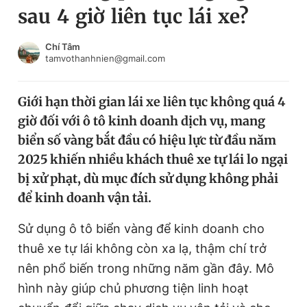
sau 4 giờ liên tục lái xe?
Chuyên mục khác
Tin đã xem
Chào ngày mới
Tin 24h
Chí Tâm
tamvothanhnien@gmail.com
Đăng xuất
Tin thị trường
Tin 360
Giới hạn thời gian lái xe liên tục không quá 4
giờ đối với ô tô kinh doanh dịch vụ, mang
Video
Magazine
biển số vàng bắt đầu có hiệu lực từ đầu năm
2025 khiến nhiều khách thuê xe tự lái lo ngại
bị xử phạt, dù mục đích sử dụng không phải
Sản phẩm khác
để kinh doanh vận tải.
Tiện ích
Bạn cần biết
Sử dụng ô tô biển vàng để kinh doanh cho
thuê xe tự lái không còn xa lạ, thậm chí trở
Thông tin tòa soạn
Liên hệ quảng cáo
nên phổ biến trong những năm gần đây. Mô
hình này giúp chủ phương tiện linh hoạt