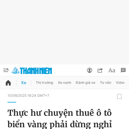
Xe
Thị trường
Xe xanh
Đánh giá xe
Tư vấn
Video
QUẢNG CÁO
ĐẶT BÁO
10/06/2025 16:24 GMT+7
Thông tin tài khoản
Thực hư chuyện thuê ô tô
Đổi mật khẩu
Chuyên mục
biển vàng phải dừng nghỉ
Tin đã lưu