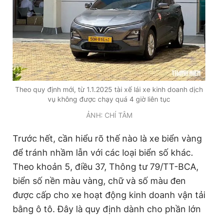
Giấy phép xuất bản số 110/GP - BTTTT cấp ngày 24.3.2020
© 2003-2026 Bản quyền thuộc về Báo Thanh Niên. Cấm sao
chép dưới mọi hình thức nếu không có sự chấp thuận bằng văn
bản. Phát triển bởi ePi Technologies, JSC.
Theo quy định mới, từ 1.1.2025 tài xế lái xe kinh doanh dịch
vụ không được chạy quá 4 giờ liên tục
ẢNH: CHÍ TÂM
Trước hết, cần hiểu rõ thế nào là xe biển vàng
để tránh nhầm lẫn với các loại biển số khác.
Theo khoản 5, điều 37, Thông tư 79/TT-BCA,
biển số nền màu vàng, chữ và số màu đen
được cấp cho xe hoạt động kinh doanh vận tải
bằng ô tô. Đây là quy định dành cho phần lớn