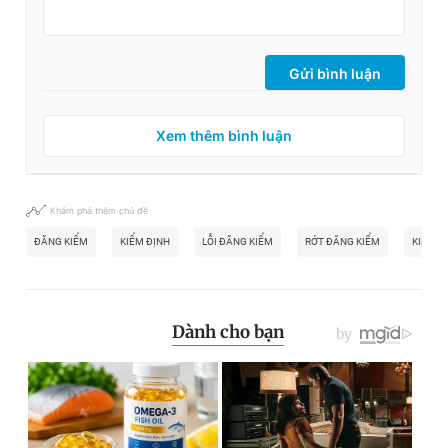
Gửi bình luận
Xem thêm bình luận
Khám phá thêm chủ đề
ĐĂNG KIỂM
KIỂM ĐỊNH
LỖI ĐĂNG KIỂM
RỚT ĐĂNG KIỂM
KIỂM Đ