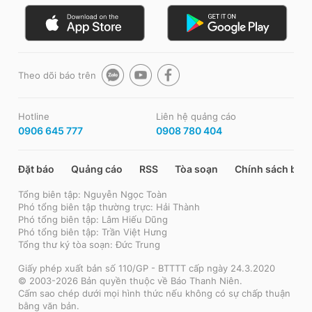
Theo dõi báo trên
Hotline
Liên hệ quảng cáo
0906 645 777
0908 780 404
Đặt báo
Quảng cáo
RSS
Tòa soạn
Chính sách bảo
Tổng biên tập: Nguyễn Ngọc Toàn
Phó tổng biên tập thường trực: Hải Thành
Phó tổng biên tập: Lâm Hiếu Dũng
Phó tổng biên tập: Trần Việt Hưng
Tổng thư ký tòa soạn: Đức Trung
Giấy phép xuất bản số 110/GP - BTTTT cấp ngày 24.3.2020
© 2003-2026 Bản quyền thuộc về Báo Thanh Niên.
Cấm sao chép dưới mọi hình thức nếu không có sự chấp thuận
bằng văn bản.