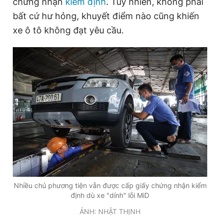
chứng nhận
kiểm định
. Tuy nhiên, không phải
bất cứ hư hỏng, khuyết điểm nào cũng khiến
xe ô tô không đạt yêu cầu.
Đọc Thanh Niên trên điện thoại
Theo dõi báo trên
Hotline
Liên hệ quảng cáo
0906 645 777
0908 780 404
Đặt báo
Quảng cáo
RSS
Tòa soạn
Chính sách bảo
Tổng biên tập: Nguyễn Ngọc Toàn
Nhiều chủ phương tiện vẫn được cấp giấy chứng nhận kiểm
Phó tổng biên tập thường trực: Hải Thành
định dù xe "dính" lỗi MiD
Phó tổng biên tập: Lâm Hiếu Dũng
Phó tổng biên tập: Trần Việt Hưng
ẢNH: NHẬT THỊNH
Tổng thư ký tòa soạn: Đức Trung