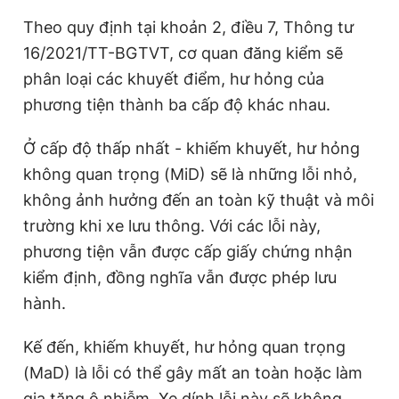
Giấy phép xuất bản số 110/GP - BTTTT cấp ngày 24.3.2020
Theo quy định tại khoản 2, điều 7, Thông tư
© 2003-2026 Bản quyền thuộc về Báo Thanh Niên. Cấm sao
chép dưới mọi hình thức nếu không có sự chấp thuận bằng văn
16/2021/TT-BGTVT, cơ quan đăng kiểm sẽ
bản. Phát triển bởi ePi Technologies, JSC.
phân loại các khuyết điểm, hư hỏng của
phương tiện thành ba cấp độ khác nhau.
Ở cấp độ thấp nhất - khiếm khuyết, hư hỏng
không quan trọng (MiD) sẽ là những lỗi nhỏ,
không ảnh hưởng đến an toàn kỹ thuật và môi
trường khi xe lưu thông. Với các lỗi này,
phương tiện vẫn được cấp giấy chứng nhận
kiểm định, đồng nghĩa vẫn được phép lưu
hành.
Kế đến, khiếm khuyết, hư hỏng quan trọng
(MaD) là lỗi có thể gây mất an toàn hoặc làm
gia tăng ô nhiễm. Xe dính lỗi này sẽ không