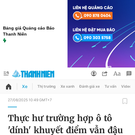
Bảng giá Quảng cáo Báo
Thanh Niên
Xe
Thị trường
Xe xanh
Đánh giá xe
Tư vấn
Video
QUẢNG CÁO
ĐẶT BÁO
27/08/2025 10:49 GMT+7
Thông tin tài khoản
Thực hư trường hợp ô tô
Đổi mật khẩu
Chuyên mục
'dính' khuyết điểm vẫn đậu
Tin đã lưu