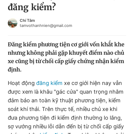
đăng kiểm?
Chuyên mục khác
Tin đã xem
Chào ngày mới
Tin 24h
Chí Tâm
tamvothanhnien@gmail.com
Đăng xuất
Tin thị trường
Tin 360
Đăng kiểm phương tiện cơ giới vốn khắt khe
nhưng không phải gặp khuyết điểm nào chủ
Video
Magazine
xe cũng bị từ chối cấp giấy chứng nhận kiểm
định.
Sản phẩm khác
Hoạt động
đăng kiểm
xe cơ giới hiện nay vẫn
Tiện ích
Bạn cần biết
được xem là khâu "gác cửa" quan trọng nhằm
đảm bảo an toàn kỹ thuật phương tiện, kiểm
soát khí thải. Trên thực tế, nhiều chủ xe khi
Thông tin tòa soạn
Liên hệ quảng cáo
đưa phương tiện đi kiểm định thường lo lắng,
sợ vướng nhiều lỗi dẫn đến bị từ chối cấp giấy