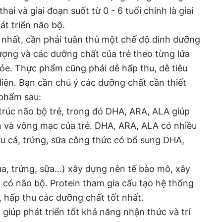
hai và giai đoạn suốt từ 0 - 6 tuổi chính là giai
át triển não bộ.
ốt nhất, cần phải tuân thủ một chế độ dinh dưỡng
ợng và các dưỡng chất của trẻ theo từng lứa
hỏe. Thực phẩm cũng phải dễ hấp thu, dễ tiêu
diện. Bạn cần chú ý các dưỡng chất cần thiết
 phẩm sau:
rúc não bộ trẻ, trong đó DHA, ARA, ALA giúp
h và võng mạc của trẻ. DHA, ARA, ALA có nhiều
u cá, trứng, sữa công thức có bổ sung DHA,
ua, trứng, sữa...) xây dựng nên tế bào mô, xây
có não bộ. Protein tham gia cấu tạo hệ thống
, hấp thu các dưỡng chất tốt nhất.
n
giúp phát triển tốt khả năng nhận thức và trí