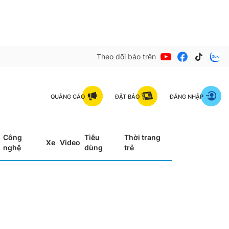
Theo dõi báo trên
QUẢNG CÁO
ĐẶT BÁO
ĐĂNG NHẬP
Công
Tiêu
Thời trang
Xe
Video
nghệ
dùng
trẻ