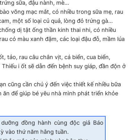
 trứng sữa, đậu nành, mè...
 bào võng mạc mắt, có nhiều trong sữa mẹ, rau
am, một số loại củ quả, lòng đỏ trứng gà...
í chống dị tật ống thần kinh thai nhi, có nhiều
, rau có màu xanh đậm, các loại đậu đỗ, mầm lúa
t, tảo, rau câu chân vịt, cá biển, cua biển,
.. Thiếu i ốt sẽ dẫn đến bệnh suy giáp, đần độn ở
ạn cũng cần chú ý đến việc thiết kế nhiều bữa
m ăn để giúp bé yêu nhà mình phát triển khỏe
 dưỡng đồng hành cùng độc giả Báo
ỳ vào thứ năm hằng tuần.