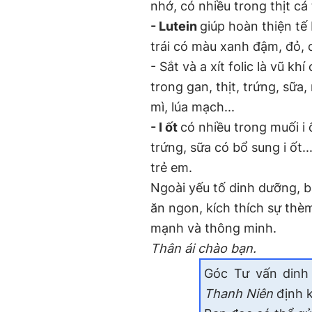
nhớ, có nhiều trong thịt cá
- Lutein
giúp hoàn thiện tế
trái có màu xanh đậm, đỏ, c
- Sắt và a xít folic là vũ kh
trong gan, thịt, trứng, sữa
mì, lúa mạch...
- I ốt
có nhiều trong muối i ố
trứng, sữa có bổ sung i ốt.
trẻ em.
Ngoài yếu tố dinh dưỡng, b
ăn ngon, kích thích sự thè
mạnh và thông minh.
Thân ái chào bạn.
Góc Tư vấn dinh
Thanh Niên
định k