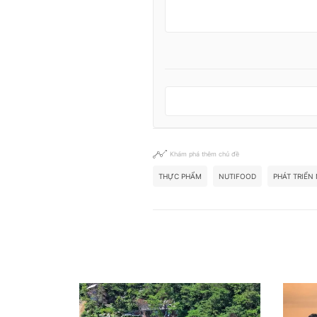
Khám phá thêm chủ đề
THỰC PHẨM
NUTIFOOD
PHÁT TRIỂN