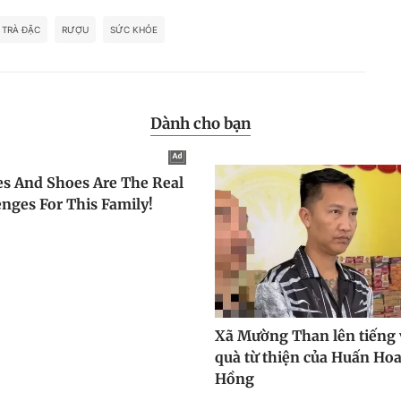
TRÀ ĐẶC
RƯỢU
SỨC KHỎE