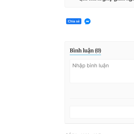
Chia sẻ
Bình luận (
0
)