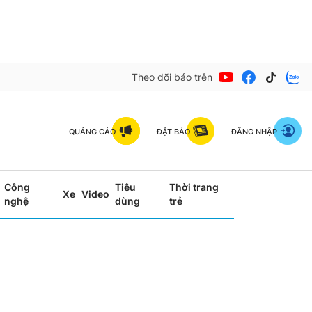
Theo dõi báo trên
QUẢNG CÁO
ĐẶT BÁO
ĐĂNG NHẬP
Công
Tiêu
Thời trang
Xe
Video
nghệ
dùng
trẻ