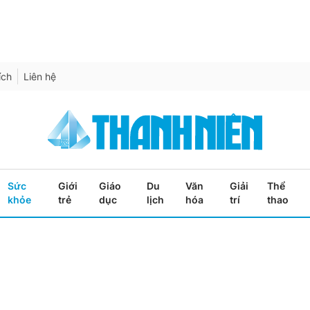
ích
Liên hệ
Sức
Giới
Giáo
Du
Văn
Giải
Thể
khỏe
trẻ
dục
lịch
hóa
trí
thao