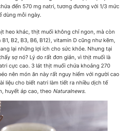
chứa đến 570 mg natri, tương đương với 1/3 mức
hể dùng mỗi ngày.
ịt heo khác, thịt muối không chỉ ngon, mà còn
 B1, B2, B3, B6, B12), vitamin D cũng như kẽm,
ang lại những lợi ích cho sức khỏe. Nhưng tại
hấy sợ nó? Lý do rất đơn giản, vì thịt muối là
ri cực cao. 3 lát thịt muối chứa khoảng 270
béo nên món ăn này rất nguy hiểm với người cao
i liệu cho biết natri làm tiết ra nhiều dịch tế
h, huyết áp cao, theo
Naturalnews.