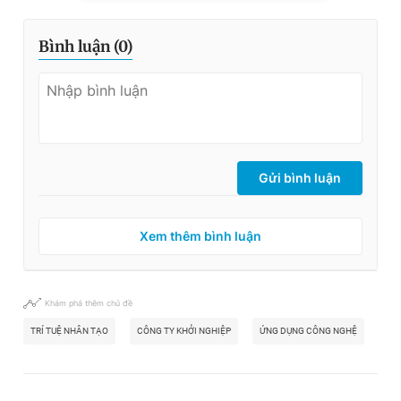
Bình luận (
0
)
Gửi bình luận
Xem thêm bình luận
Khám phá thêm chủ đề
TRÍ TUỆ NHÂN TẠO
CÔNG TY KHỞI NGHIỆP
ỨNG DỤNG CÔNG NGHỆ
ĐỒ