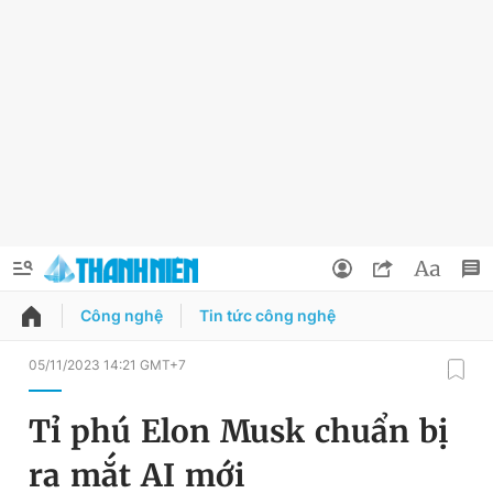
Công nghệ
Tin tức công nghệ
QUẢNG CÁO
ĐẶT BÁO
05/11/2023 14:21 GMT+7
Thông tin tài khoản
Tỉ phú Elon Musk chuẩn bị
Đổi mật khẩu
Chuyên mục
ra mắt AI mới
Tin đã lưu