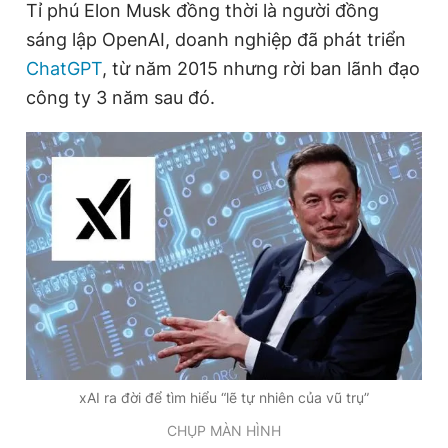
Tỉ phú Elon Musk đồng thời là người đồng
sáng lập OpenAI, doanh nghiệp đã phát triển
ChatGPT
, từ năm 2015 nhưng rời ban lãnh đạo
Đọc Thanh Niên trên điện thoại
công ty 3 năm sau đó.
Theo dõi báo trên
Hotline
Liên hệ quảng cáo
0906 645 777
0908 780 404
Đặt báo
Quảng cáo
RSS
Tòa soạn
Chính sách bảo
Tổng biên tập: Nguyễn Ngọc Toàn
Phó tổng biên tập thường trực: Hải Thành
xAI ra đời để tìm hiểu “lẽ tự nhiên của vũ trụ”
Phó tổng biên tập: Lâm Hiếu Dũng
Phó tổng biên tập: Trần Việt Hưng
CHỤP MÀN HÌNH
Tổng thư ký tòa soạn: Đức Trung