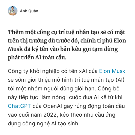
Chuyên mục khác
Anh Quân
Tin đã xem
Chào ngày mới
Tin 24h
Đăng xuất
Thêm một công cụ trí tuệ nhân tạo sẽ có mặt
Tin thị trường
Tin 360
trên thị trường dù trước đó, chính tỉ phú Elon
Musk đã ký tên vào bản kêu gọi tạm dừng
phát triển AI toàn cầu.
Video
Magazine
Công ty khởi nghiệp có tên xAI của
Elon Musk
sẽ sớm giới thiệu mô hình trí tuệ nhân tạo (AI)
Sản phẩm khác
tới một nhóm người dùng giới hạn. Công bố
Tiện ích
Bạn cần biết
này tiếp tục "làm nóng" cuộc đua AI kể từ khi
ChatGPT
của OpenAI gây rúng động toàn cầu
Thông tin tòa soạn
Liên hệ quảng cáo
vào cuối năm 2022, kéo theo nhu cầu ứng
dụng công nghệ AI tạo sinh.