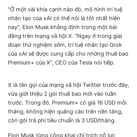
Giấy phép xuất bản số 110/GP - BTTTT cấp ngày 24.3.2020
"Ở một vài khía cạnh nào đó, mô hình trí tuệ
© 2003-2026 Bản quyền thuộc về Báo Thanh Niên. Cấm sao
chép dưới mọi hình thức nếu không có sự chấp thuận bằng văn
nhân tạo của xAI có thể nói là tốt nhất hiện
bản. Phát triển bởi ePi Technologies, JSC.
nay", Elon Musk khẳng định trong một bài
đăng trên mạng xã hội X. "Ngay ở trong giai
đoạn thử nghiệm sớm, trí tuệ nhân tạo Grok
của xAI sẽ được cung cấp cho những thuê bao
Premium+ của X", CEO của Tesla nói tiếp.
X là tên gọi của mạng xã hội Twitter trước đây,
vừa giới thiệu 2 gói thuê bao mới vào tuần
trước. Trong đó, Premium+ có giá 16 USD mỗi
tháng, không hiện quảng cáo trên nền tảng,
còn gói trả phí tiêu chuẩn là 3 USD/tháng.
Elon Musk từng công khai chỉ trích nỗ lực