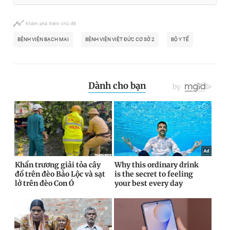
Khám phá thêm chủ đề
BỆNH VIỆN BẠCH MAI
BỆNH VIỆN VIỆT ĐỨC CƠ SỞ 2
BỘ Y TẾ