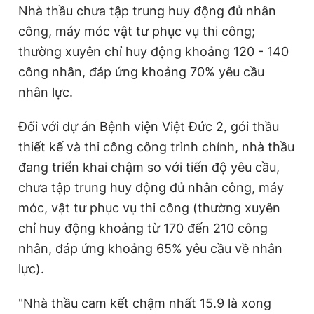
Nhà thầu chưa tập trung huy động đủ nhân
Giấy phép xuất bản số 110/GP - BTTTT cấp ngày 24.3.2020
© 2003-2026 Bản quyền thuộc về Báo Thanh Niên. Cấm sao
công, máy móc vật tư phục vụ thi công;
chép dưới mọi hình thức nếu không có sự chấp thuận bằng văn
thường xuyên chỉ huy động khoảng 120 - 140
bản. Phát triển bởi ePi Technologies, JSC.
công nhân, đáp ứng khoảng 70% yêu cầu
nhân lực.
Đối với dự án Bệnh viện Việt Đức 2, gói thầu
thiết kế và thi công công trình chính, nhà thầu
đang triển khai chậm so với tiến độ yêu cầu,
chưa tập trung huy động đủ nhân công, máy
móc, vật tư phục vụ thi công (thường xuyên
chỉ huy động khoảng từ 170 đến 210 công
nhân, đáp ứng khoảng 65% yêu cầu về nhân
lực).
"Nhà thầu cam kết chậm nhất 15.9 là xong