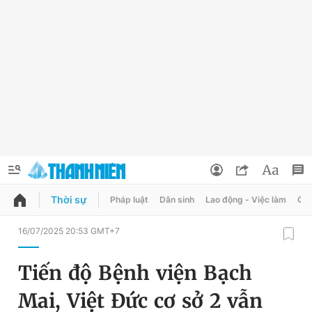
Thời sự
Pháp luật
Dân sinh
Lao động - Việc làm
Quy
QUẢNG CÁO
ĐẶT BÁO
16/07/2025 20:53 GMT+7
Thông tin tài khoản
Tiến độ Bệnh viện Bạch
Đổi mật khẩu
Chuyên mục
Mai, Việt Đức cơ sở 2 vẫn
Tin đã lưu