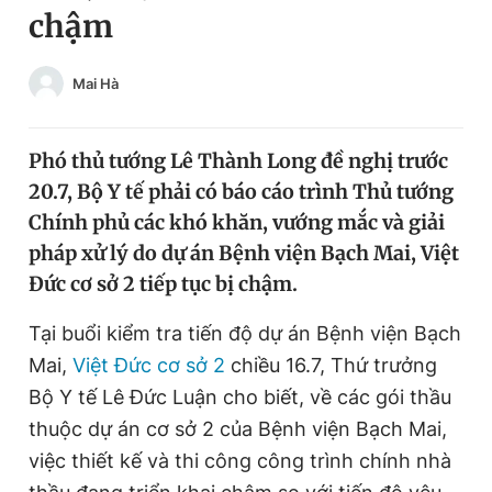
chậm
Chuyên mục khác
Tin đã xem
Chào ngày mới
Tin 24h
Mai Hà
Đăng xuất
Tin thị trường
Tin 360
Phó thủ tướng Lê Thành Long đề nghị trước
20.7, Bộ Y tế phải có báo cáo trình Thủ tướng
Video
Magazine
Chính phủ các khó khăn, vướng mắc và giải
pháp xử lý do dự án Bệnh viện Bạch Mai, Việt
Đức cơ sở 2 tiếp tục bị chậm.
Sản phẩm khác
Tại buổi kiểm tra tiến độ dự án Bệnh viện Bạch
Tiện ích
Bạn cần biết
Mai,
Việt Đức cơ sở 2
chiều 16.7, Thứ trưởng
Bộ Y tế Lê Đức Luận cho biết, về các gói thầu
Thông tin tòa soạn
Liên hệ quảng cáo
thuộc dự án cơ sở 2 của Bệnh viện Bạch Mai,
việc thiết kế và thi công công trình chính nhà