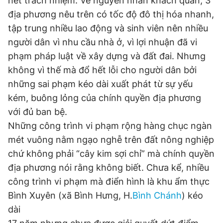
hết trách nhiệm. Về nguyên nhân khách quan, 3
địa phương nêu trên có tốc độ đô thị hóa nhanh,
tập trung nhiều lao động và sinh viên nên nhiều
Đọc Thanh Niên trên điện thoại
người dân vì nhu cầu nhà ở, vì lợi nhuận đã vi
phạm pháp luật về xây dựng và đất đai. Nhưng
không vì thế mà đổ hết lỗi cho người dân bởi
những sai phạm kéo dài xuất phát từ sự yếu
Theo dõi báo trên
kém, buông lỏng của chính quyền địa phương
với đủ ban bệ.
Hotline
Liên hệ quảng cáo
Những công trình vi phạm rộng hàng chục ngàn
0906 645 777
0908 780 404
mét vuông nằm ngạo nghễ trên đất nông nghiệp
chứ không phải “cây kim sợi chỉ” mà chính quyền
Đặt báo
Quảng cáo
RSS
Tòa soạn
Chính sách bảo
địa phương nói rằng không biết. Chưa kể, nhiều
Tổng biên tập: Nguyễn Ngọc Toàn
công trình vi phạm mà điển hình là khu ẩm thực
Phó tổng biên tập thường trực: Hải Thành
Bình Xuyên (xã Bình Hưng, H.
Bình Chánh
) kéo
Phó tổng biên tập: Lâm Hiếu Dũng
Phó tổng biên tập: Trần Việt Hưng
dài
Tổng thư ký tòa soạn: Đức Trung