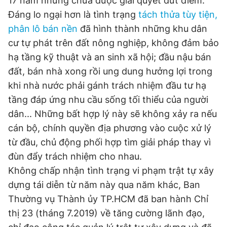
17 năm nhưng chưa được giải quyết dứt điểm.
Giấy phép xuất bản số 110/GP - BTTTT cấp ngày 24.3.2020
Đáng lo ngại hơn là tình trạng
tách thửa tùy tiện,
© 2003-2026 Bản quyền thuộc về Báo Thanh Niên. Cấm sao
phân lô bán nền
đã hình thành những khu dân
chép dưới mọi hình thức nếu không có sự chấp thuận bằng văn
bản. Phát triển bởi ePi Technologies, JSC.
cư tự phát trên đất nông nghiệp, không đảm bảo
hạ tầng kỹ thuật và an sinh xã hội; đầu nậu bán
đất, bán nhà xong rồi ung dung hưởng lợi trong
khi nhà nước phải gánh trách nhiệm đầu tư hạ
tầng đáp ứng nhu cầu sống tối thiểu của người
dân... Những bất hợp lý này sẽ không xảy ra nếu
cán bộ, chính quyền địa phương vào cuộc xử lý
từ đầu, chủ động phối hợp tìm giải pháp thay vì
đùn đẩy trách nhiệm cho nhau.
Không chấp nhận tình trạng vi phạm trật tự xây
dựng tái diễn từ năm này qua năm khác, Ban
Thường vụ Thành ủy TP.HCM đã ban hành Chỉ
thị 23 (tháng 7.2019) về tăng cường lãnh đạo,