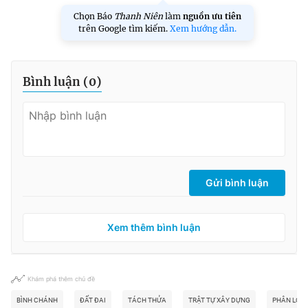
Chọn Báo
Thanh Niên
làm
nguồn ưu tiên
trên Google tìm kiếm.
Xem hướng dẫn.
Bình luận (
0
)
Gửi bình luận
Xem thêm bình luận
Khám phá thêm chủ đề
BÌNH CHÁNH
ĐẤT ĐAI
TÁCH THỬA
TRẬT TỰ XÂY DỰNG
PHÂN LÔ B