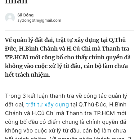
nhân
Chuyên mục khác
Tin đã xem
Sỹ Đông
sydongbtn@gmail.com
Chào ngày mới
Tin 24h
Đăng xuất
Về quản lý đất đai, trật tự xây dựng tại Q.Thủ
Tin thị trường
Tin 360
Đức, H.Bình Chánh và H.Củ Chi mà Thanh tra
TP.HCM mới công bố cho thấy chính quyền đã
Video
Magazine
không vào cuộc xử lý từ đầu, cán bộ làm chưa
hết trách nhiệm.
Sản phẩm khác
Tiện ích
Bạn cần biết
Trong 3 kết luận thanh tra về công tác quản lý
đất đai,
trật tự xây dựng
tại Q.Thủ Đức, H.Bình
Chánh và H.Củ Chi mà Thanh tra TP.HCM mới
Thông tin tòa soạn
Liên hệ quảng cáo
công bố đều có điểm chung là chính quyền đã
không vào cuộc xử lý từ đầu, cán bộ làm chưa