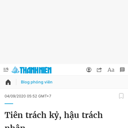
Blog phóng viên
QUẢNG CÁO
ĐẶT BÁO
04/09/2020 05:52 GMT+7
Thông tin tài khoản
Tiên trách kỷ, hậu trách
Đổi mật khẩu
Chuyên mục
Tin đã lưu