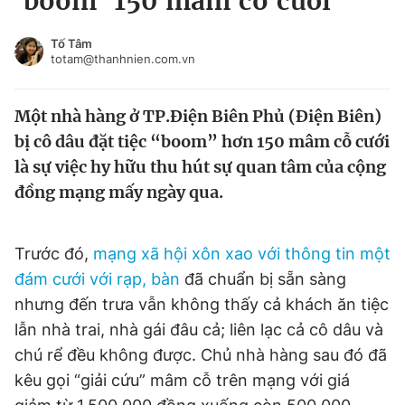
'boom' 150 mâm cỗ cưới
Chuyên mục khác
Tin đã xem
Tố Tâm
totam@thanhnien.com.vn
Chào ngày mới
Tin 24h
Đăng xuất
Một nhà hàng ở TP.Điện Biên Phủ (Điện Biên)
Tin thị trường
Tin 360
bị cô dâu đặt tiệc “boom” hơn 150 mâm cỗ cưới
là sự việc hy hữu thu hút sự quan tâm của cộng
Video
Magazine
đồng mạng mấy ngày qua.
Sản phẩm khác
Trước đó,
mạng xã hội
xôn xao với thông tin một
Tiện ích
Bạn cần biết
đám cưới với rạp, bàn
đã chuẩn bị sẵn sàng
nhưng đến trưa vẫn không thấy cả khách ăn tiệc
lẫn nhà trai, nhà gái đâu cả; liên lạc cả cô dâu và
Thông tin tòa soạn
Liên hệ quảng cáo
chú rể đều không được. Chủ nhà hàng sau đó đã
kêu gọi “giải cứu” mâm cỗ trên mạng với giá