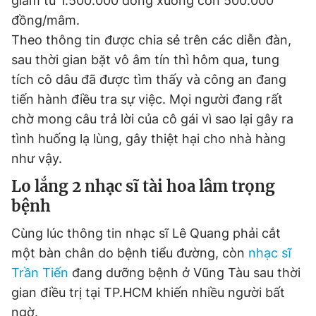
giảm từ 1.500.000 đồng xuống còn 500.000
đồng/mâm.
Theo thông tin được chia sẻ trên các diễn đàn,
Đọc Thanh Niên trên điện thoại
sau thời gian bặt vô âm tín thì hôm qua, tung
tích cô dâu đã được tìm thấy và công an đang
tiến hành điều tra sự việc. Mọi người đang rất
chờ mong câu trả lời của cô gái vì sao lại gây ra
Theo dõi báo trên
tình huống lạ lùng, gây thiệt hại cho nhà hàng
như vậy.
Hotline
Liên hệ quảng cáo
Lo lắng 2 nhạc sĩ tài hoa lâm trọng
0906 645 777
0908 780 404
bệnh
Đặt báo
Quảng cáo
RSS
Tòa soạn
Chính sách bảo
Cùng lúc thông tin nhạc sĩ Lê Quang phải cắt
một bàn chân do bệnh tiểu đường, còn
nhạc sĩ
Tổng biên tập: Nguyễn Ngọc Toàn
Phó tổng biên tập thường trực: Hải Thành
Trần Tiến
đang dưỡng bệnh ở Vũng Tàu sau thời
Phó tổng biên tập: Lâm Hiếu Dũng
gian điều trị tại TP.HCM khiến nhiều người bất
Phó tổng biên tập: Trần Việt Hưng
Tổng thư ký tòa soạn: Đức Trung
ngờ.