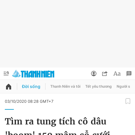
Đời sống
Thanh Niên và tôi
Tết yêu thương
Người sốn
QUẢNG CÁO
ĐẶT BÁO
03/10/2020 08:28 GMT+7
Thông tin tài khoản
Tìm ra tung tích cô dâu
Đổi mật khẩu
Chuyên mục
Tin đã lưu