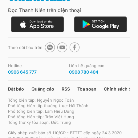
Đọc Thanh Niên trên điện thoại
Theo dõi báo trên
Hotline
Liên hệ quảng cáo
0906 645 777
0908 780 404
Đặt báo
Quảng cáo
RSS
Tòa soạn
Chính sách bảo
Tổng biên tập: Nguyễn Ngọc Toàn
Phó tổng biên tập thường trực: Hải Thành
Phó tổng biên tập: Lâm Hiếu Dũng
Phó tổng biên tập: Trần Việt Hưng
Tổng thư ký tòa soạn: Đức Trung
Giấy phép xuất bản số 110/GP - BTTTT cấp ngày 24.3.2020