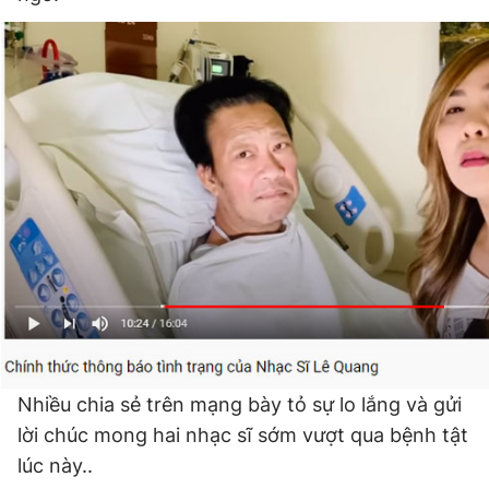
Giấy phép xuất bản số 110/GP - BTTTT cấp ngày 24.3.2020
© 2003-2026 Bản quyền thuộc về Báo Thanh Niên. Cấm sao
chép dưới mọi hình thức nếu không có sự chấp thuận bằng văn
bản. Phát triển bởi ePi Technologies, JSC.
Nhiều chia sẻ trên mạng bày tỏ sự lo lắng và gửi
lời chúc mong hai nhạc sĩ sớm vượt qua bệnh tật
lúc này..