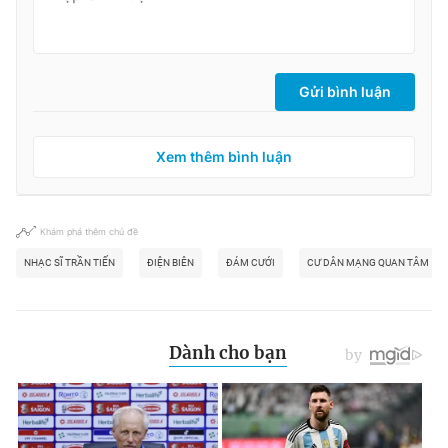
Gửi bình luận
Xem thêm bình luận
Khám phá thêm chủ đề
NHẠC SĨ TRẦN TIẾN
ĐIỆN BIÊN
ĐÁM CƯỚI
CƯ DÂN MẠNG QUAN TÂM