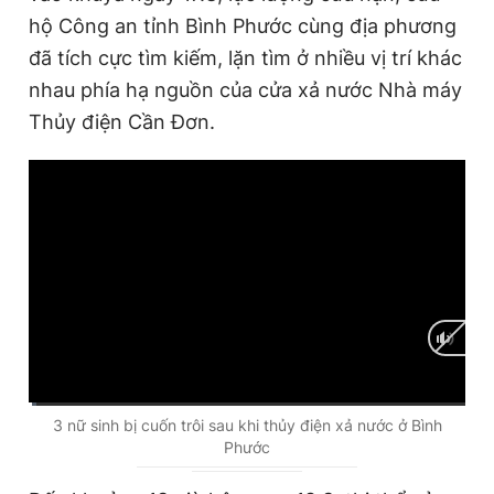
hộ Công an tỉnh Bình Phước cùng địa phương
đã tích cực tìm kiếm, lặn tìm ở nhiều vị trí khác
Đọc Thanh Niên trên điện thoại
nhau phía hạ nguồn của cửa xả nước Nhà máy
Thủy điện Cần Đơn.
Theo dõi báo trên
Hotline
Liên hệ quảng cáo
0906 645 777
0908 780 404
Đặt báo
Quảng cáo
RSS
Tòa soạn
Chính sách bảo
Tổng biên tập: Nguyễn Ngọc Toàn
Phó tổng biên tập thường trực: Hải Thành
C
0:02
/
D
2:41
3 nữ sinh bị cuốn trôi sau khi thủy điện xả nước ở Bình
Phó tổng biên tập: Lâm Hiếu Dũng
Phước
u
u
Phó tổng biên tập: Trần Việt Hưng
Tổng thư ký tòa soạn: Đức Trung
r
r