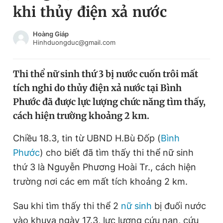
khi thủy điện xả nước
Chuyên mục khác
Tin đã xem
Chào ngày mới
Tin 24h
Hoàng Giáp
Hinhduongduc@gmail.com
Đăng xuất
Tin thị trường
Tin 360
Thi thể nữ sinh thứ 3 bị nước cuốn trôi mất
tích nghi do thủy điện xả nước tại Bình
Video
Magazine
Phước đã được lực lượng chức năng tìm thấy,
cách hiện trường khoảng 2 km.
Sản phẩm khác
Chiều 18.3, tin từ UBND H.Bù Đốp (
Bình
Tiện ích
Bạn cần biết
Phước
) cho biết đã tìm thấy thi thể nữ sinh
thứ 3 là Nguyễn Phương Hoài Tr., cách hiện
trường nơi các em mất tích khoảng 2 km.
Thông tin tòa soạn
Liên hệ quảng cáo
Sau khi tìm thấy thi thể 2
nữ sinh
bị đuối nước
vào khuya ngày 17.3, lực lượng cứu nạn, cứu