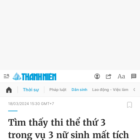
Thời sự
Pháp luật
Dân sinh
Lao động - Việc làm
Quy
QUẢNG CÁO
ĐẶT BÁO
18/03/2024 15:30 GMT+7
Thông tin tài khoản
Tìm thấy thi thể thứ 3
Đổi mật khẩu
Chuyên mục
trong vụ 3 nữ sinh mất tích
Tin đã lưu