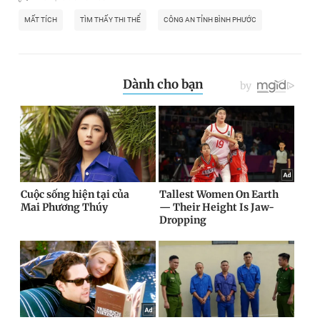
MẤT TÍCH
TÌM THẤY THI THỂ
CÔNG AN TỈNH BÌNH PHƯỚC