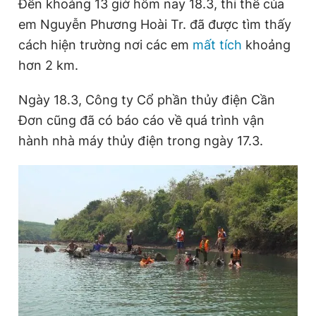
Đến khoảng 13 giờ hôm nay 18.3, thi thể của
Giấy phép xuất bản số 110/GP - BTTTT cấp ngày 24.3.2020
r
a
em Nguyễn Phương Hoài Tr. đã được tìm thấy
© 2003-2026 Bản quyền thuộc về Báo Thanh Niên. Cấm sao
chép dưới mọi hình thức nếu không có sự chấp thuận bằng văn
e
t
cách hiện trường nơi các em
mất tích
khoảng
bản. Phát triển bởi ePi Technologies, JSC.
n
i
hơn 2 km.
t
o
Ngày 18.3, Công ty Cổ phần thủy điện Cần
T
n
Đơn cũng đã có báo cáo về quá trình vận
i
hành nhà máy thủy điện trong ngày 17.3.
m
e