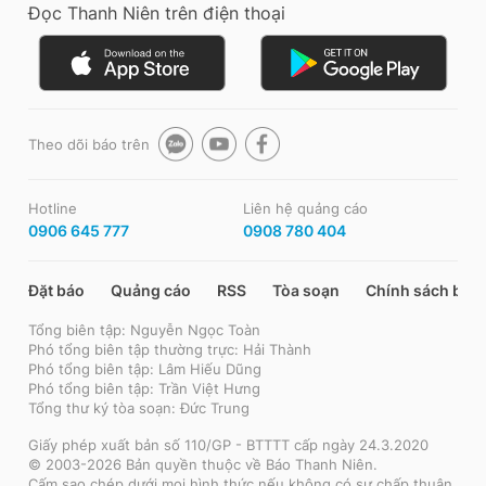
Đọc Thanh Niên trên điện thoại
Theo dõi báo trên
Hotline
Liên hệ quảng cáo
0906 645 777
0908 780 404
Đặt báo
Quảng cáo
RSS
Tòa soạn
Chính sách bảo
Tổng biên tập: Nguyễn Ngọc Toàn
Phó tổng biên tập thường trực: Hải Thành
Phó tổng biên tập: Lâm Hiếu Dũng
Phó tổng biên tập: Trần Việt Hưng
Tổng thư ký tòa soạn: Đức Trung
Giấy phép xuất bản số 110/GP - BTTTT cấp ngày 24.3.2020
© 2003-2026 Bản quyền thuộc về Báo Thanh Niên.
Cấm sao chép dưới mọi hình thức nếu không có sự chấp thuận