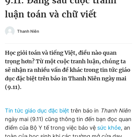
9.11: Đằng sau cuộc tranh
Chuyên mục khác
luận toán và chữ viết
Tin đã xem
Chào ngày mới
Tin 24h
Đăng xuất
Thanh Niên
Tin thị trường
Tin 360
Học giỏi toán và tiếng Việt, điều nào quan
Video
Magazine
trọng hơn? Từ một cuộc tranh luận, chúng ta
sẽ nhận ra nhiều vấn đề khác trong tin tức giáo
dục đặc biệt trên báo in Thanh Niên ngày mai
Sản phẩm khác
(9.11).
Tiện ích
Bạn cần biết
Tin tức giáo dục đặc biệt
trên báo in
Thanh Niên
Thông tin tòa soạn
Liên hệ quảng cáo
ngày mai (9.11) cũng thông tin đến bạn đọc quan
điểm của Bộ Y tế trong việc bảo vệ
sức khỏe
, an
toàn của học sinh khi các trường mở cửa dạy