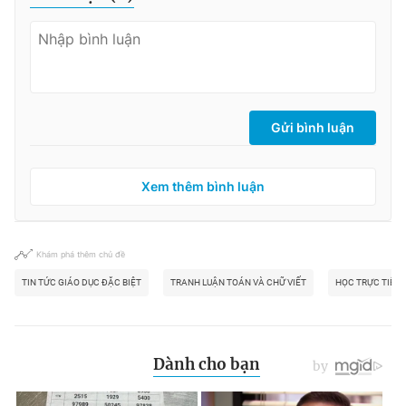
Gửi bình luận
Xem thêm bình luận
Khám phá thêm chủ đề
TIN TỨC GIÁO DỤC ĐẶC BIỆT
TRANH LUẬN TOÁN VÀ CHỮ VIẾT
HỌC TRỰC TIẾP