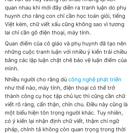
Giấy phép xuất bản số 110/GP - BTTTT cấp ngày 24.3.2020
quan nhau khi mới đây diễn ra tranh luận do phụ
© 2003-2026 Bản quyền thuộc về Báo Thanh Niên. Cấm sao
huynh cho rằng con chỉ cần học toán giỏi, tiếng
chép dưới mọi hình thức nếu không có sự chấp thuận bằng văn
bản. Phát triển bởi ePi Technologies, JSC.
Việt kém, chữ viết xấu cũng không sao vì tương
lai chỉ cần gõ điện thoại, máy tính.
Quan điểm của cô giáo và phụ huynh đã tạo nên
những cuộc tranh luận với nhiều ý kiến trái chiều
bằng các lập luận chặt chẽ bảo vệ luận điểm của
mình.
Nhiều người cho rằng dù
công nghệ phát triển
như thế nào, máy tính, điện thoại có thể trở
thành công cụ học tập chủ lực thì cũng cần chữ
viết rõ ràng, cẩn thận, chỉn chu. Điều này cũng là
một biểu hiện tôn trọng người khác. Tuy nhiên,
có ý kiến lại nhận định chữ viết, thậm chí ngữ
pháp, chính tả không còn quan trọng trong thời