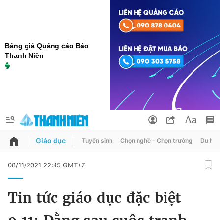
Bảng giá Quảng cáo Báo
Thanh Niên
Giáo dục
Tuyển sinh
Chọn nghề - Chọn trường
Du học
QUẢNG CÁO
ĐẶT BÁO
08/11/2021 22:45 GMT+7
Thông tin tài khoản
Tin tức giáo dục đặc biệt
Đổi mật khẩu
Chuyên mục
Tin đã lưu