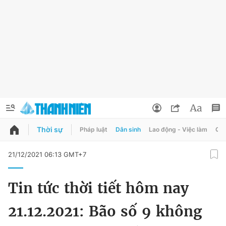
Thời sự
Pháp luật
Dân sinh
Lao động - Việc làm
Quy
QUẢNG CÁO
ĐẶT BÁO
21/12/2021 06:13 GMT+7
Thông tin tài khoản
Tin tức thời tiết hôm nay
Đổi mật khẩu
Chuyên mục
21.12.2021: Bão số 9 không
Tin đã lưu
Chuyên mục khác