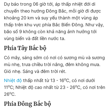
© 2003-2026 Bản quyền thuộc về Báo Thanh Niên. Cấm sao
Dự báo trong 06 giờ tới, áp thấp nhiệt đới di
chép dưới mọi hình thức nếu không có sự chấp thuận bằng văn
chuyển theo hướng Đông Bắc, mỗi giờ đi được
bản. Phát triển bởi ePi Technologies, JSC.
khoảng 20 km và suy yếu thành một vùng áp
thấp trên khu vực phía Bắc Biển Đông. Như vậy,
bão số 9 không còn khả năng ảnh hưởng tới
vùng biển và đất liền nước ta.
Phía Tây Bắc bộ
Có mây, sáng sớm có nơi có sương mù và sương
mù nhẹ, trưa chiều trời nắng, đêm không mưa.
Gió nhẹ. Sáng và đêm trời rét.
o
Nhiệt độ
thấp nhất từ 13 - 16
C, có nơi dưới
o
o
11
C; Nhiệt độ cao nhất từ 23 - 26
C, có nơi trên
o
26
C.
Phía Đông Bắc bộ