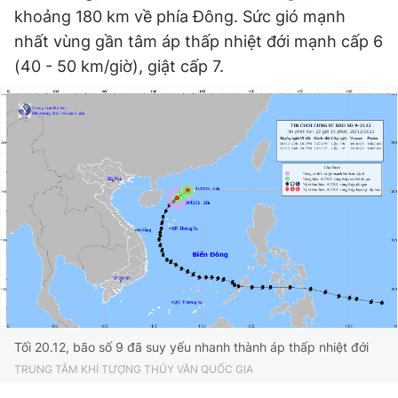
khoảng 180 km về phía Đông. Sức gió mạnh
Đọc Thanh Niên trên điện thoại
nhất vùng gần tâm áp thấp nhiệt đới mạnh cấp 6
(40 - 50 km/giờ), giật cấp 7.
Theo dõi báo trên
Hotline
Liên hệ quảng cáo
0906 645 777
0908 780 404
Đặt báo
Quảng cáo
RSS
Tòa soạn
Chính sách bảo
Tổng biên tập: Nguyễn Ngọc Toàn
Phó tổng biên tập thường trực: Hải Thành
Phó tổng biên tập: Lâm Hiếu Dũng
Phó tổng biên tập: Trần Việt Hưng
Tối 20.12, bão số 9 đã suy yếu nhanh thành áp thấp nhiệt đới
Tổng thư ký tòa soạn: Đức Trung
TRUNG TÂM KHÍ TƯỢNG THỦY VĂN QUỐC GIA
Giấy phép xuất bản số 110/GP - BTTTT cấp ngày 24.3.2020