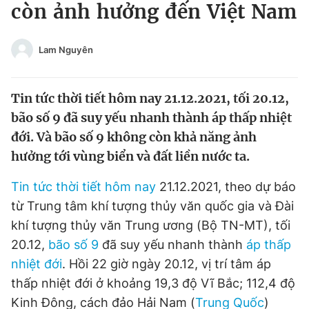
còn ảnh hưởng đến Việt Nam
Tin đã xem
Chào ngày mới
Tin 24h
Đăng xuất
Lam Nguyên
Tin thị trường
Tin 360
Tin tức thời tiết hôm nay 21.12.2021, tối 20.12,
Video
Magazine
bão số 9 đã suy yếu nhanh thành áp thấp nhiệt
đới. Và bão số 9 không còn khả năng ảnh
hưởng tới vùng biển và đất liền nước ta.
Sản phẩm khác
Tin tức thời tiết hôm nay
21.12.2021, theo dự báo
Tiện ích
Bạn cần biết
từ Trung tâm khí tượng thủy văn quốc gia và Đài
khí tượng thủy văn Trung ương (Bộ TN-MT), tối
Thông tin tòa soạn
Liên hệ quảng cáo
20.12,
bão số 9
đã suy yếu nhanh thành
áp thấp
nhiệt đới
. Hồi 22 giờ ngày 20.12, vị trí tâm áp
thấp nhiệt đới ở khoảng 19,3 độ Vĩ Bắc; 112,4 độ
Kinh Đông, cách đảo Hải Nam (
Trung Quốc
)