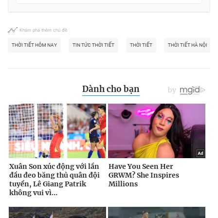
Khám phá thêm chủ đề
THỜI TIẾT HÔM NAY
TIN TỨC THỜI TIẾT
THỜI TIẾT
THỜI TIẾT HÀ NỘI