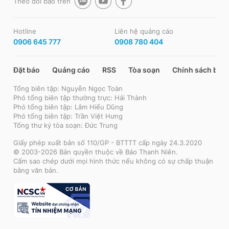
Theo dõi báo trên
Hotline
Liên hệ quảng cáo
0906 645 777
0908 780 404
Đặt báo
Quảng cáo
RSS
Tòa soạn
Chính sách bảo
Tổng biên tập: Nguyễn Ngọc Toàn
Phó tổng biên tập thường trực: Hải Thành
Phó tổng biên tập: Lâm Hiếu Dũng
Phó tổng biên tập: Trần Việt Hưng
Tổng thư ký tòa soạn: Đức Trung
Giấy phép xuất bản số 110/GP - BTTTT cấp ngày 24.3.2020
© 2003-2026 Bản quyền thuộc về Báo Thanh Niên.
Cấm sao chép dưới mọi hình thức nếu không có sự chấp thuận
bằng văn bản.