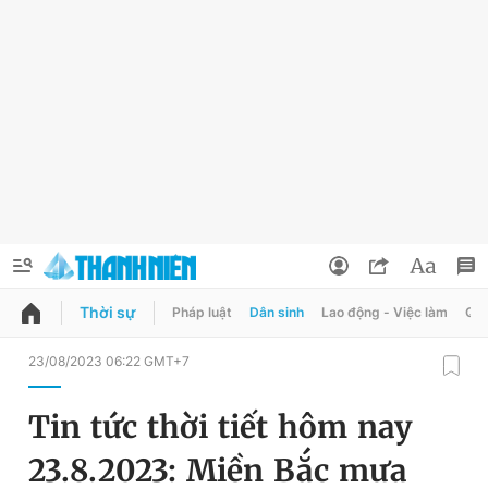
Thời sự
Pháp luật
Dân sinh
Lao động - Việc làm
Quy
QUẢNG CÁO
ĐẶT BÁO
23/08/2023 06:22 GMT+7
Thông tin tài khoản
Tin tức thời tiết hôm nay
Đổi mật khẩu
Chuyên mục
23.8.2023: Miền Bắc mưa
Tin đã lưu