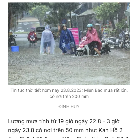
Đọc Thanh Niên trên điện thoại
Theo dõi báo trên
Hotline
Liên hệ quảng cáo
0906 645 777
0908 780 404
Tin tức thời tiết hôm nay 23.8.2023: Miền Bắc mưa rất lớn,
có nơi trên 200 mm
Đặt báo
Quảng cáo
RSS
Tòa soạn
Chính sách bảo
ĐÌNH HUY
Tổng biên tập: Nguyễn Ngọc Toàn
Phó tổng biên tập thường trực: Hải Thành
Lượng mưa tính từ 19 giờ ngày 22.8 - 3 giờ
Phó tổng biên tập: Lâm Hiếu Dũng
Phó tổng biên tập: Trần Việt Hưng
ngày 23.8 có nơi trên 50 mm như: Kan Hồ 2
Tổng thư ký tòa soạn: Đức Trung