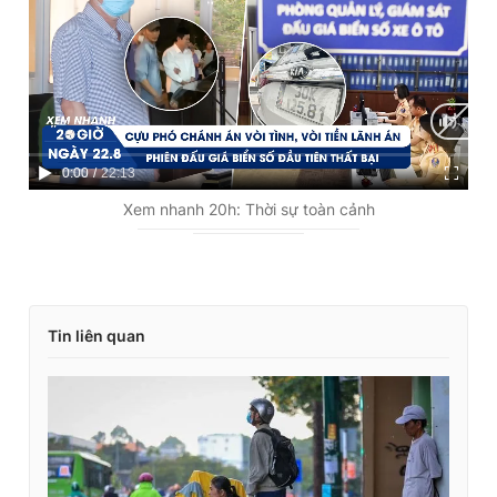
C
0:00
/
D
22:13
u
u
Xem nhanh 20h: Thời sự toàn cảnh
r
r
r
a
e
t
Tin liên quan
n
i
t
o
T
n
i
m