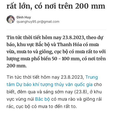
rất lớn, có nơi trên 200 mm
Chuyên mục khác
Tin đã xem
Chào ngày mới
Tin 24h
Đình Huy
quanghuy95.pr@gmail.com
Đăng xuất
Tin thị trường
Tin 360
Tin tức thời tiết hôm nay 23.8.2023, theo dự
báo, khu vực Bắc bộ và Thanh Hóa có mưa
Video
Magazine
vừa, mưa to và giông, cục bộ có mưa rất to với
lượng mưa phổ biến 50 - 100 mm, có nơi trên
200 mm.
Sản phẩm khác
Tiện ích
Tin tức thời tiết hôm nay 23.8.2023,
Bạn cần biết
Trung
tâm Dự báo khí tượng thủy văn quốc gia
cho
biết, đêm qua và sáng sớm nay (23.8), ở khu
Thông tin tòa soạn
Liên hệ quảng cáo
vực vùng núi
Bắc bộ
có mưa rào và giông rải
rác, cục bộ có mưa to đến rất to.