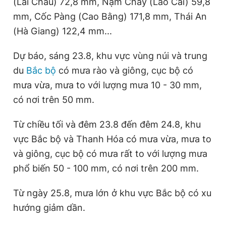
(Lai Châu) 72,8 mm, Nậm Chảy (Lào Cai) 59,8
Giấy phép xuất bản số 110/GP - BTTTT cấp ngày 24.3.2020
mm, Cốc Pàng (Cao Bằng) 171,8 mm, Thái An
© 2003-2026 Bản quyền thuộc về Báo Thanh Niên. Cấm sao
chép dưới mọi hình thức nếu không có sự chấp thuận bằng văn
(Hà Giang) 122,4 mm...
bản. Phát triển bởi ePi Technologies, JSC.
Dự báo, sáng 23.8, khu vực vùng núi và trung
du
Bắc bộ
có mưa rào và giông, cục bộ có
mưa vừa, mưa to với lượng mưa 10 - 30 mm,
có nơi trên 50 mm.
Từ chiều tối và đêm 23.8 đến đêm 24.8, khu
vực Bắc bộ và Thanh Hóa có mưa vừa, mưa to
và giông, cục bộ có mưa rất to với lượng mưa
phổ biến 50 - 100 mm, có nơi trên 200 mm.
Từ ngày 25.8, mưa lớn ở khu vực Bắc bộ có xu
hướng giảm dần.