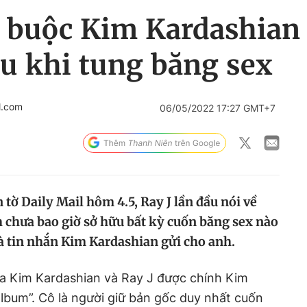
o buộc Kim Kardashian
au khi tung băng sex
l.com
06/05/2022 17:27 GMT+7
tờ Daily Mail hôm 4.5, Ray J lần đầu nói về
 chưa bao giờ sở hữu bất kỳ cuốn băng sex nào
và tin nhắn Kim Kardashian gửi cho anh.
ủa Kim Kardashian và Ray J được chính Kim
lbum”. Cô là người giữ bản gốc duy nhất cuốn