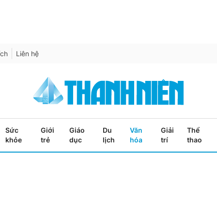
ích
Liên hệ
Sức
Giới
Giáo
Du
Văn
Giải
Thể
khỏe
trẻ
dục
lịch
hóa
trí
thao