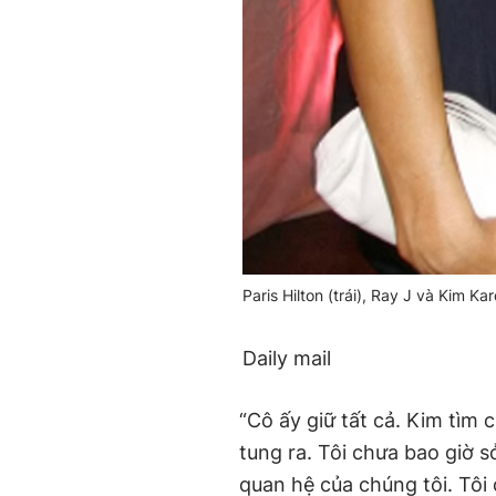
Paris Hilton (trái), Ray J và Kim Ka
Daily mail
“Cô ấy giữ tất cả. Kim tìm
tung ra. Tôi chưa bao giờ 
quan hệ của chúng tôi. Tôi