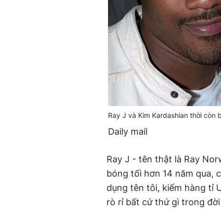
Ray J và Kim Kardashian thời còn 
Daily mail
Ray J - tên thật là Ray No
bóng tối hơn 14 năm qua, c
dụng tên tôi, kiếm hàng tỉ 
rò rỉ bất cứ thứ gì trong đờ