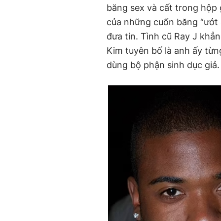
băng sex và cất trong hộp 
của những cuốn băng “ướt á
đưa tin. Tình cũ Ray J khẳ
Kim tuyên bố là anh ấy từn
dùng bộ phận sinh dục giả.