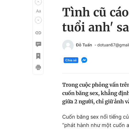
Tình cũ cá
tuổi anh' s
Đỗ Tuấn
- dotuan67@gmai
Chia sẻ
Trong cuộc phỏng vấn trên 
cuốn băng sex, khẳng định
giữa 2 người, chỉ giữ ảnh 
Cuốn băng sex nổi tiếng c
“phát hành như một cuốn a