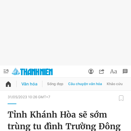
Văn hóa
Sống đẹp
Câu chuyện văn hóa
Khảo cứu
X
QUẢNG CÁO
ĐẶT BÁO
31/05/2023 10:26 GMT+7
Thông tin tài khoản
Tỉnh Khánh Hòa sẽ sớm
Đổi mật khẩu
Chuyên mục
trùng tu đình Trường Đông
Tin đã lưu