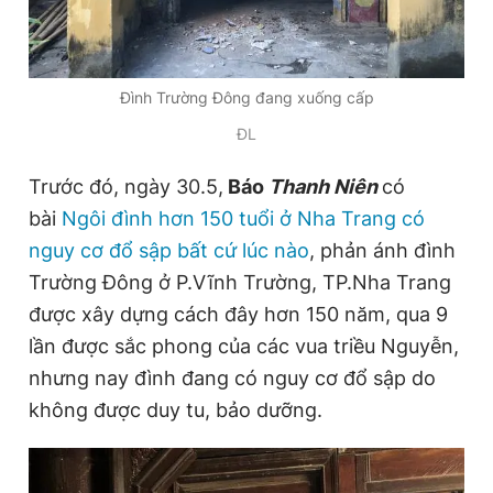
Giấy phép xuất bản số 110/GP - BTTTT cấp ngày 24.3.2020
© 2003-2026 Bản quyền thuộc về Báo Thanh Niên. Cấm sao
chép dưới mọi hình thức nếu không có sự chấp thuận bằng văn
bản. Phát triển bởi ePi Technologies, JSC.
Đình Trường Đông đang xuống cấp
ĐL
Trước đó, ngày 30.5,
Báo
Thanh Niên
có
bài
Ngôi đình hơn 150 tuổi ở Nha Trang có
nguy cơ đổ sập bất cứ lúc nào
, phản ánh đình
Trường Đông ở P.Vĩnh Trường, TP.Nha Trang
được xây dựng cách đây hơn 150 năm, qua 9
lần được sắc phong của các vua triều Nguyễn,
nhưng nay đình đang có nguy cơ đổ sập do
không được duy tu, bảo dưỡng.