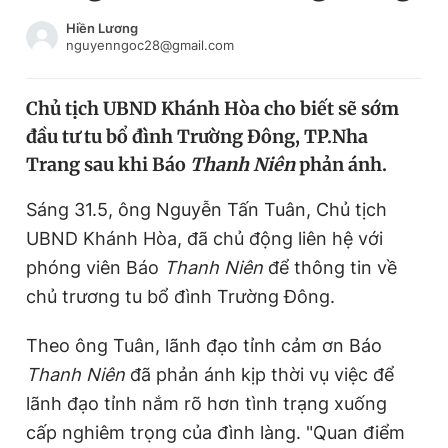
Chuyên mục khác
Hiền Lương
Tin đã xem
nguyenngoc28@gmail.com
Chào ngày mới
Tin 24h
Đăng xuất
Chủ tịch UBND Khánh Hòa cho biết sẽ sớm
Tin thị trường
Tin 360
đầu tư tu bổ đình Trường Đông, TP.Nha
Trang sau khi
Báo
Thanh Niên
phản ánh.
Video
Magazine
Sáng 31.5, ông Nguyễn Tấn Tuân, Chủ tịch
UBND Khánh Hòa, đã chủ động liên hệ với
Sản phẩm khác
phóng viên Báo
Thanh Niên
để thông tin về
chủ trương tu bổ đình Trường Đông.
Tiện ích
Bạn cần biết
Theo ông Tuân, lãnh đạo tỉnh cảm ơn Báo
Thông tin tòa soạn
Liên hệ quảng cáo
Thanh Niên
đã phản ánh kịp thời vụ việc để
lãnh đạo tỉnh nắm rõ hơn tình trạng xuống
cấp nghiêm trọng của đình làng. "Quan điểm