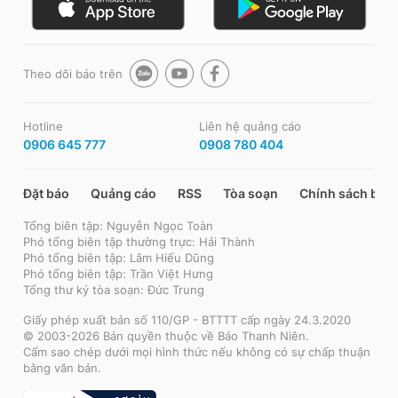
Theo dõi báo trên
Hotline
Liên hệ quảng cáo
0906 645 777
0908 780 404
Đặt báo
Quảng cáo
RSS
Tòa soạn
Chính sách bảo
Tổng biên tập: Nguyễn Ngọc Toàn
Phó tổng biên tập thường trực: Hải Thành
Phó tổng biên tập: Lâm Hiếu Dũng
Phó tổng biên tập: Trần Việt Hưng
Tổng thư ký tòa soạn: Đức Trung
Giấy phép xuất bản số 110/GP - BTTTT cấp ngày 24.3.2020
© 2003-2026 Bản quyền thuộc về Báo Thanh Niên.
Cấm sao chép dưới mọi hình thức nếu không có sự chấp thuận
bằng văn bản.