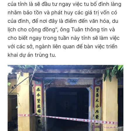
của tỉnh là sẽ đầu tư ngay việc tu bổ đình làng
nhằm bảo tồn và phát huy các giá trị vốn có
của đình, để nơi đây là điểm đến văn hóa, du
Đọc Thanh Niên trên điện thoại
lịch cho cộng đồng", ông Tuân thông tin và
cho biết ngay trong tuần này tỉnh sẽ làm việc
với các sở, ngành liên quan để bàn việc triển
khai dự án trùng tu.
Theo dõi báo trên
Hotline
Liên hệ quảng cáo
0906 645 777
0908 780 404
Đặt báo
Quảng cáo
RSS
Tòa soạn
Chính sách bảo
Tổng biên tập: Nguyễn Ngọc Toàn
Phó tổng biên tập thường trực: Hải Thành
Phó tổng biên tập: Lâm Hiếu Dũng
Phó tổng biên tập: Trần Việt Hưng
Tổng thư ký tòa soạn: Đức Trung