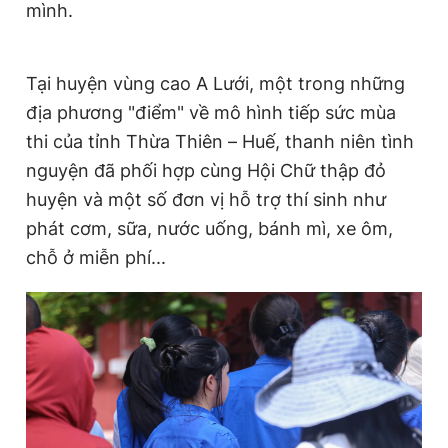
mình.
Giấy phép xuất bản số 110/GP - BTTTT cấp ngày 24.3.2020
© 2003-2026 Bản quyền thuộc về Báo Thanh Niên. Cấm sao
chép dưới mọi hình thức nếu không có sự chấp thuận bằng văn
bản. Phát triển bởi ePi Technologies, JSC.
Tại huyện vùng cao A Lưới, một trong những
địa phương "điểm" về mô hình tiếp sức mùa
thi của tỉnh Thừa Thiên – Huế, thanh niên tình
nguyện đã phối hợp cùng Hội Chữ thập đỏ
huyện và một số đơn vị hỗ trợ thí sinh như
phát cơm, sữa, nước uống, bánh mì, xe ôm,
chỗ ở miễn phí...