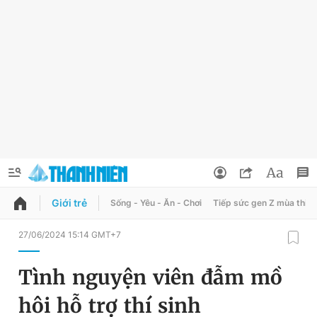
Giới trẻ
Sống - Yêu - Ăn - Chơi
Tiếp sức gen Z mùa thi
QUẢNG CÁO
ĐẶT BÁO
27/06/2024 15:14 GMT+7
Thông tin tài khoản
Tình nguyện viên đẫm mồ
Đổi mật khẩu
Chuyên mục
hôi hỗ trợ thí sinh
Tin đã lưu