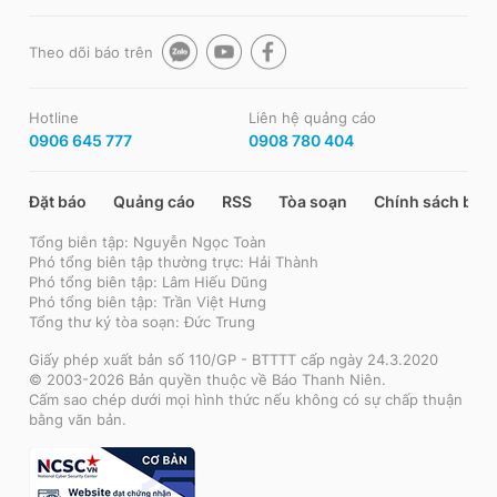
Theo dõi báo trên
Hotline
Liên hệ quảng cáo
0906 645 777
0908 780 404
Đặt báo
Quảng cáo
RSS
Tòa soạn
Chính sách bảo
Tổng biên tập: Nguyễn Ngọc Toàn
Phó tổng biên tập thường trực: Hải Thành
Phó tổng biên tập: Lâm Hiếu Dũng
Phó tổng biên tập: Trần Việt Hưng
Tổng thư ký tòa soạn: Đức Trung
Giấy phép xuất bản số 110/GP - BTTTT cấp ngày 24.3.2020
© 2003-2026 Bản quyền thuộc về Báo Thanh Niên.
Cấm sao chép dưới mọi hình thức nếu không có sự chấp thuận
bằng văn bản.