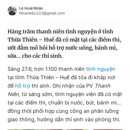
Chuyên mục khác
Lê Hoài Nhân
Tin đã xem
Nhanlebc222@gmail.com
Chào ngày mới
Tin 24h
Đăng xuất
Hàng trăm thanh niên tình nguyện ở tỉnh
Tin thị trường
Tin 360
Thừa Thiên – Huế đã có mặt tại các điểm thi,
ướt đẫm mồ hôi hỗ trợ nước uống, bánh mì,
Video
Magazine
sữa… cho các thí sinh.
Sáng 27.6, hơn 1.100 thanh niên
tình nguyện
tại tỉnh Thừa Thiên – Huế đã tỏa đi khắp nơi
Sản phẩm khác
để
hỗ trợ
thí sinh. Ghi nhận của PV
Thanh
Tiện ích
Bạn cần biết
Niên,
từ sáng sớm, tình nguyện viên đã có mặt
tại các điểm thi, chuẩn bị nước, bút, bánh mì...
Thông tin tòa soạn
Liên hệ quảng cáo
đồng thời phối hợp cùng công an phân luồng
giao thông, hướng dẫn thí sinh vào phòng thi.