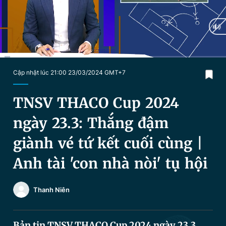
Chuyên mục khác
Tin đã xem
Chào ngày mới
Tin 24h
Đăng xuất
Tin thị trường
Tin 360
Current
0:20
/
Duration
15:59
Cập nhật lúc 21:00 23/03/2024 GMT+7
Time
Video
Magazine
TNSV THACO Cup 2024
ngày 23.3: Thắng đậm
Sản phẩm khác
giành vé tứ kết cuối cùng |
Tiện ích
Bạn cần biết
Anh tài 'con nhà nòi' tụ hội
Thông tin tòa soạn
Liên hệ quảng cáo
Thanh Niên
Bản tin TNSV THACO Cup 2024 ngày 23.3