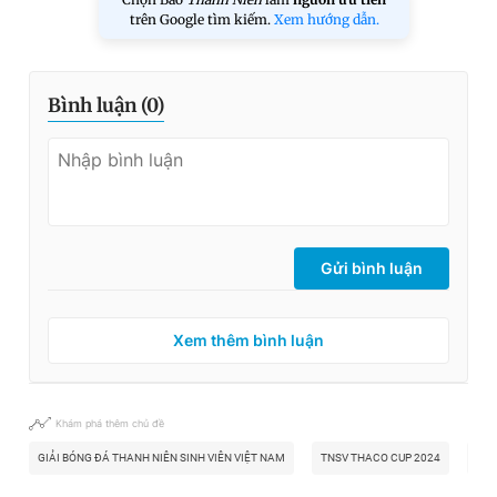
trên Google tìm kiếm.
Xem hướng dẫn.
Bình luận (
0
)
Gửi bình luận
Xem thêm bình luận
Khám phá thêm chủ đề
GIẢI BÓNG ĐÁ THANH NIÊN SINH VIÊN VIỆT NAM
TNSV THACO CUP 2024
BÓN