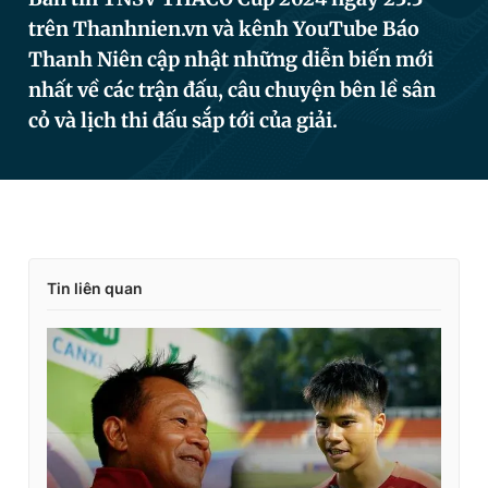
trên Thanhnien.vn và kênh YouTube Báo
Thanh Niên cập nhật những diễn biến mới
Đọc Thanh Niên trên điện thoại
nhất về các trận đấu, câu chuyện bên lề sân
cỏ và lịch thi đấu sắp tới của giải.
Theo dõi báo trên
Hotline
Liên hệ quảng cáo
Tin liên quan
0906 645 777
0908 780 404
Đặt báo
Quảng cáo
RSS
Tòa soạn
Chính sách bảo
Tổng biên tập: Nguyễn Ngọc Toàn
Phó tổng biên tập thường trực: Hải Thành
Phó tổng biên tập: Lâm Hiếu Dũng
Phó tổng biên tập: Trần Việt Hưng
Tổng thư ký tòa soạn: Đức Trung