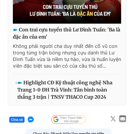
Giấy phép xuất bản số 110/GP - BTTTT cấp ngày 24.3.2020
© 2003-2026 Bản quyền thuộc về Báo Thanh Niên. Cấm sao
chép dưới mọi hình thức nếu không có sự chấp thuận bằng văn
bản. Phát triển bởi ePi Technologies, JSC.
Con trai cựu tuyển thủ Lư Đình Tuấn: 'Ba là
đặc ân của em'
Không phải người cha duy nhất đến cổ vũ con
trong từng trận bóng nhưng cựu danh thủ Lư
Đình Tuấn vừa là niềm tự hào, vừa là huấn luyện
viên đặc biệt sau sân cỏ của cầu thủ số...
Highlight CĐ Kỹ thuật công nghệ Nha
Trang 1-0 ĐH Trà Vinh: Tân binh toàn
thắng 3 trận | TNSV THACO Cup 2024
Chia sẻ
Chọn Báo
Thanh Niên
làm
nguồn ưu tiên