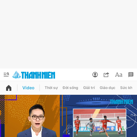
Video
Thời sự
Đời sống
Giải trí
Giáo dục
Sức khỏe
QUẢNG CÁO
ĐẶT BÁO
Thông tin tài khoản
Đổi mật khẩu
Chuyên mục
Tin đã lưu