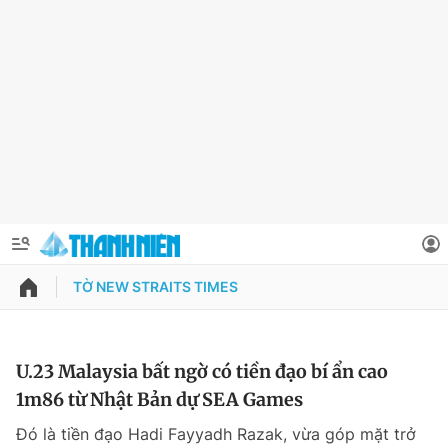
TỜ NEW STRAITS TIMES
QUẢNG CÁO
ĐẶT BÁO
Thông tin tài khoản
U.23 Malaysia bất ngờ có tiền đạo bí ẩn cao
1m86 từ Nhật Bản dự SEA Games
Đổi mật khẩu
Chuyên mục
Đó là tiền đạo Hadi Fayyadh Razak, vừa góp mặt trở
Tin đã lưu