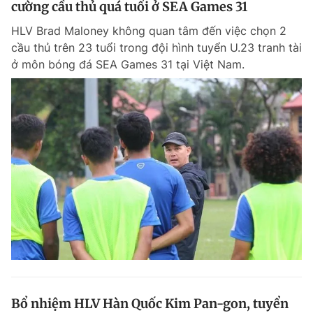
cường cầu thủ quá tuổi ở SEA Games 31
Giấy phép xuất bản số 110/GP - BTTTT cấp ngày 24.3.2020
© 2003-2026 Bản quyền thuộc về Báo Thanh Niên. Cấm sao chép
HLV Brad Maloney không quan tâm đến việc chọn 2
dưới mọi hình thức nếu không có sự chấp thuận bằng văn bản.
cầu thủ trên 23 tuổi trong đội hình tuyển U.23 tranh tài
Phát triển bởi ePi Technologies, JSC.
ở môn bóng đá SEA Games 31 tại Việt Nam.
Bổ nhiệm HLV Hàn Quốc Kim Pan-gon, tuyển