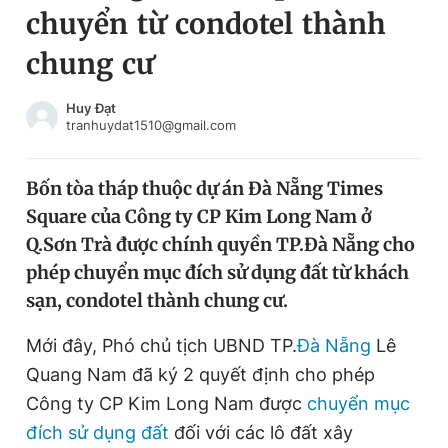
chuyển từ condotel thành
Chuyên mục khác
Tin đã xem
chung cư
Chào ngày mới
Tin 24h
Đăng xuất
Huy Đạt
tranhuydat1510@gmail.com
Tin thị trường
Tin 360
Bốn tòa tháp thuộc dự án Đà Nẵng Times
Video
Magazine
Square của Công ty CP Kim Long Nam ở
Q.Sơn Trà được chính quyền TP.Đà Nẵng cho
Sản phẩm khác
phép chuyển mục đích sử dụng đất từ khách
sạn, condotel thành chung cư.
Tiện ích
Bạn cần biết
Mới đây, Phó chủ tịch UBND TP.
Đà Nẵng
Lê
Thông tin tòa soạn
Liên hệ quảng cáo
Quang Nam đã ký 2 quyết định cho phép
Công ty CP Kim Long Nam được
chuyển mục
đích sử dụng đất
đối với các lô đất xây