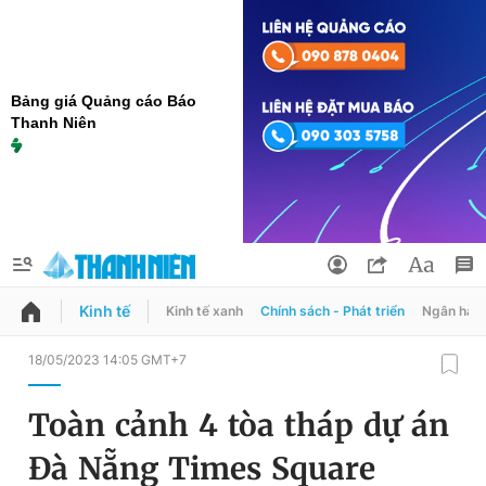
Bảng giá Quảng cáo Báo
Thanh Niên
Kinh tế
Kinh tế xanh
Chính sách - Phát triển
Ngân hàn
QUẢNG CÁO
ĐẶT BÁO
18/05/2023 14:05 GMT+7
Thông tin tài khoản
Toàn cảnh 4 tòa tháp dự án
Đổi mật khẩu
Chuyên mục
Đà Nẵng Times Square
Tin đã lưu