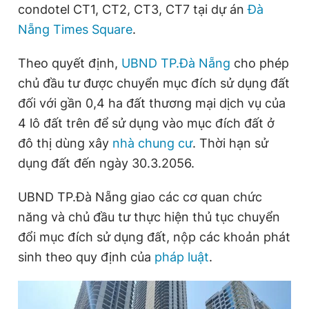
condotel CT1, CT2, CT3, CT7 tại dự án
Đà
Nẵng Times Square
.
Đọc Thanh Niên trên điện thoại
Theo quyết định,
UBND TP.Đà Nẵng
cho phép
chủ đầu tư được chuyển mục đích sử dụng đất
đối với gần 0,4 ha đất thương mại dịch vụ của
4 lô đất trên để sử dụng vào mục đích đất ở
Theo dõi báo trên
đô thị dùng xây
nhà chung cư
. Thời hạn sử
dụng đất đến ngày 30.3.2056.
Hotline
Liên hệ quảng cáo
0906 645 777
0908 780 404
UBND TP.Đà Nẵng giao các cơ quan chức
năng và chủ đầu tư thực hiện thủ tục chuyển
Đặt báo
Quảng cáo
RSS
Tòa soạn
Chính sách bảo
đổi mục đích sử dụng đất, nộp các khoản phát
Tổng biên tập: Nguyễn Ngọc Toàn
sinh theo quy định của
pháp luật
.
Phó tổng biên tập thường trực: Hải Thành
Phó tổng biên tập: Lâm Hiếu Dũng
Phó tổng biên tập: Trần Việt Hưng
Tổng thư ký tòa soạn: Đức Trung