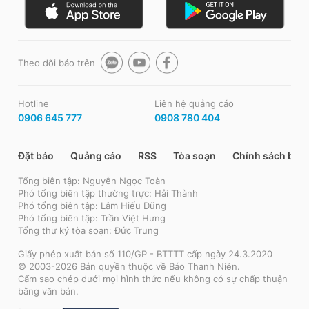
Theo dõi báo trên
Hotline
Liên hệ quảng cáo
0906 645 777
0908 780 404
Đặt báo
Quảng cáo
RSS
Tòa soạn
Chính sách bảo
Tổng biên tập: Nguyễn Ngọc Toàn
Phó tổng biên tập thường trực: Hải Thành
Phó tổng biên tập: Lâm Hiếu Dũng
Phó tổng biên tập: Trần Việt Hưng
Tổng thư ký tòa soạn: Đức Trung
Giấy phép xuất bản số 110/GP - BTTTT cấp ngày 24.3.2020
© 2003-2026 Bản quyền thuộc về Báo Thanh Niên.
Cấm sao chép dưới mọi hình thức nếu không có sự chấp thuận
bằng văn bản.