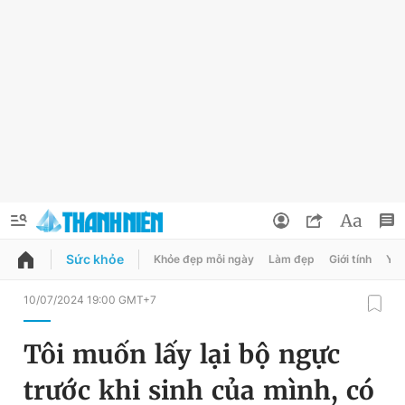
Sức khỏe
Khỏe đẹp mỗi ngày
Làm đẹp
Giới tính
Y t
QUẢNG CÁO
ĐẶT BÁO
10/07/2024 19:00 GMT+7
Thông tin tài khoản
Tôi muốn lấy lại bộ ngực
Đổi mật khẩu
Chuyên mục
trước khi sinh của mình, có
Tin đã lưu