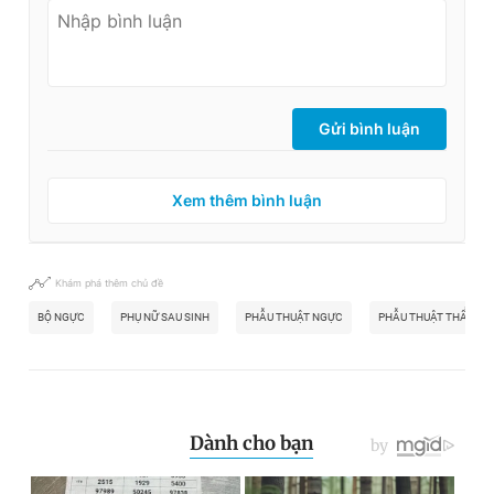
Gửi bình luận
Xem thêm bình luận
Khám phá thêm chủ đề
BỘ NGỰC
PHỤ NỮ SAU SINH
PHẪU THUẬT NGỰC
PHẪU THUẬT THẨM M