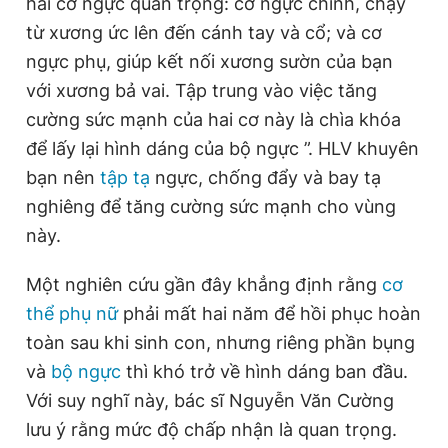
hai cơ ngực quan trọng: cơ ngực chính, chạy
từ xương ức lên đến cánh tay và cổ; và cơ
ngực phụ, giúp kết nối xương sườn của bạn
với xương bả vai. Tập trung vào việc tăng
cường sức mạnh của hai cơ này là chìa khóa
để lấy lại hình dáng của bộ ngực ”. HLV khuyên
bạn nên
tập tạ
ngực, chống đẩy và bay tạ
nghiêng để tăng cường sức mạnh cho vùng
này.
Một nghiên cứu gần đây khẳng định rằng
cơ
thể phụ nữ
phải mất hai năm để hồi phục hoàn
toàn sau khi sinh con, nhưng riêng phần bụng
và
bộ ngực
thì khó trở về hình dáng ban đầu.
Với suy nghĩ này, bác sĩ Nguyễn Văn Cường
lưu ý rằng mức độ chấp nhận là quan trọng.