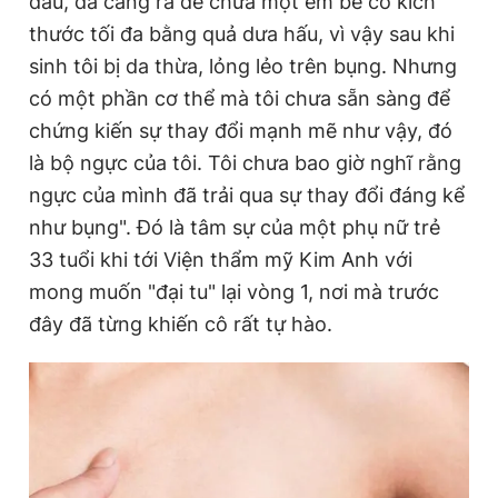
đầu, đã căng ra để chứa một em bé có kích
thước tối đa bằng quả dưa hấu, vì vậy sau khi
sinh tôi bị da thừa, lỏng lẻo trên bụng. Nhưng
Đọc Thanh Niên trên điện thoại
có một phần cơ thể mà tôi chưa sẵn sàng để
chứng kiến sự thay đổi mạnh mẽ như vậy, đó
là bộ ngực của tôi. Tôi chưa bao giờ nghĩ rằng
ngực của mình đã trải qua sự thay đổi đáng kể
Theo dõi báo trên
như bụng". Đó là tâm sự của một phụ nữ trẻ
33 tuổi khi tới Viện thẩm mỹ Kim Anh với
Hotline
Liên hệ quảng cáo
mong muốn "đại tu" lại vòng 1, nơi mà trước
0906 645 777
0908 780 404
đây đã từng khiến cô rất tự hào.
Đặt báo
Quảng cáo
RSS
Tòa soạn
Chính sách bảo
Tổng biên tập: Nguyễn Ngọc Toàn
Phó tổng biên tập thường trực: Hải Thành
Phó tổng biên tập: Lâm Hiếu Dũng
Phó tổng biên tập: Trần Việt Hưng
Tổng thư ký tòa soạn: Đức Trung