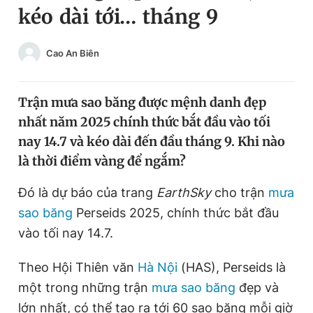
kéo dài tới… tháng 9
Chuyên mục khác
Tin đã xem
Chào ngày mới
Tin 24h
Cao An Biên
Đăng xuất
Tin thị trường
Tin 360
Trận mưa sao băng được mệnh danh đẹp
nhất năm 2025 chính thức bắt đầu vào tối
Video
Magazine
nay 14.7 và kéo dài đến đầu tháng 9. Khi nào
là thời điểm vàng để ngắm?
Sản phẩm khác
Đó là dự báo của trang
EarthSky
cho trận
mưa
sao băng
Perseids 2025, chính thức bắt đầu
Tiện ích
Bạn cần biết
vào tối nay 14.7.
Thông tin tòa soạn
Liên hệ quảng cáo
Theo Hội Thiên văn
Hà Nội
(HAS), Perseids là
một trong những trận
mưa sao băng
đẹp và
lớn nhất, có thể tạo ra tới 60 sao băng mỗi giờ