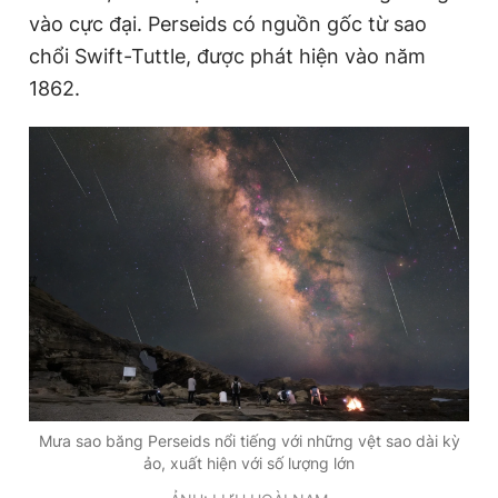
vào cực đại. Perseids có nguồn gốc từ sao
chổi Swift-Tuttle, được phát hiện vào năm
Đọc Thanh Niên trên điện thoại
1862.
Theo dõi báo trên
Hotline
Liên hệ quảng cáo
0906 645 777
0908 780 404
Đặt báo
Quảng cáo
RSS
Tòa soạn
Chính sách bảo
Tổng biên tập: Nguyễn Ngọc Toàn
Phó tổng biên tập thường trực: Hải Thành
Mưa sao băng Perseids nổi tiếng với những vệt sao dài kỳ
Phó tổng biên tập: Lâm Hiếu Dũng
Phó tổng biên tập: Trần Việt Hưng
ảo, xuất hiện với số lượng lớn
Tổng thư ký tòa soạn: Đức Trung