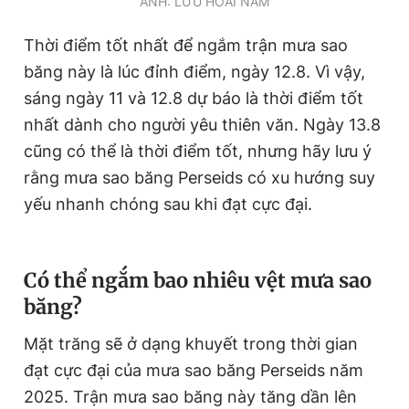
ẢNH: LƯU HOÀI NAM
Giấy phép xuất bản số 110/GP - BTTTT cấp ngày 24.3.2020
© 2003-2026 Bản quyền thuộc về Báo Thanh Niên. Cấm sao
Thời điểm tốt nhất để ngắm trận mưa sao
chép dưới mọi hình thức nếu không có sự chấp thuận bằng văn
bản. Phát triển bởi ePi Technologies, JSC.
băng này là lúc đỉnh điểm, ngày 12.8. Vì vậy,
sáng ngày 11 và 12.8 dự báo là thời điểm tốt
nhất dành cho người yêu thiên văn. Ngày 13.8
cũng có thể là thời điểm tốt, nhưng hãy lưu ý
rằng mưa sao băng Perseids có xu hướng suy
yếu nhanh chóng sau khi đạt cực đại.
Có thể ngắm bao nhiêu vệt mưa sao
băng?
Mặt trăng sẽ ở dạng khuyết trong thời gian
đạt cực đại của mưa sao băng Perseids năm
2025. Trận mưa sao băng này tăng dần lên