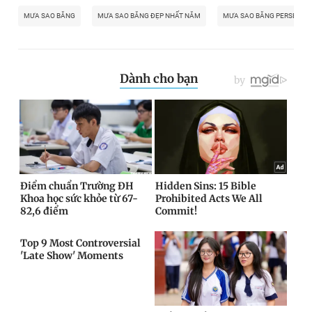
MƯA SAO BĂNG
MƯA SAO BĂNG ĐẸP NHẤT NĂM
MƯA SAO BĂNG PERSEIDS