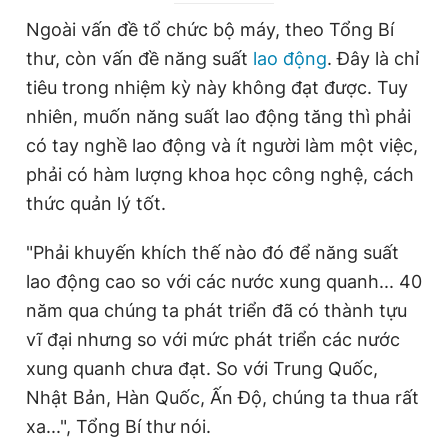
r
a
Ngoài vấn đề tổ chức bộ máy, theo Tổng Bí
e
t
thư, còn vấn đề năng suất
lao động
. Đây là chỉ
n
i
tiêu trong nhiệm kỳ này không đạt được. Tuy
t
o
nhiên, muốn năng suất lao động tăng thì phải
T
n
có tay nghề lao động và ít người làm một việc,
i
phải có hàm lượng khoa học công nghệ, cách
m
thức quản lý tốt.
e
"Phải khuyến khích thế nào đó để năng suất
lao động cao so với các nước xung quanh... 40
năm qua chúng ta phát triển đã có thành tựu
vĩ đại nhưng so với mức phát triển các nước
xung quanh chưa đạt. So với Trung Quốc,
Nhật Bản, Hàn Quốc, Ấn Độ, chúng ta thua rất
xa...", Tổng Bí thư nói.