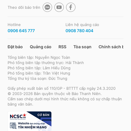
Theo dõi báo trên
Hotline
Liên hệ quảng cáo
0906 645 777
0908 780 404
Đặt báo
Quảng cáo
RSS
Tòa soạn
Chính sách bảo
Tổng biên tập: Nguyễn Ngọc Toàn
Phó tổng biên tập thường trực: Hải Thành
Phó tổng biên tập: Lâm Hiếu Dũng
Phó tổng biên tập: Trần Việt Hưng
Tổng thư ký tòa soạn: Đức Trung
Giấy phép xuất bản số 110/GP - BTTTT cấp ngày 24.3.2020
© 2003-2026 Bản quyền thuộc về Báo Thanh Niên.
Cấm sao chép dưới mọi hình thức nếu không có sự chấp thuận
bằng văn bản.