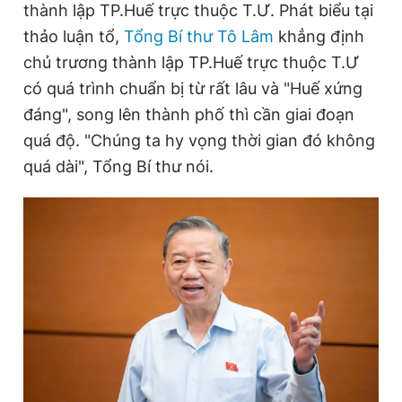
thành lập TP.Huế trực thuộc T.Ư. Phát biểu tại
thảo luận tổ,
Tổng Bí thư Tô Lâm
khẳng định
chủ trương thành lập TP.Huế trực thuộc T.Ư
Đọc Thanh Niên trên điện thoại
có quá trình chuẩn bị từ rất lâu và "Huế xứng
đáng", song lên thành phố thì cần giai đoạn
quá độ. "Chúng ta hy vọng thời gian đó không
quá dài", Tổng Bí thư nói.
Theo dõi báo trên
Hotline
Liên hệ quảng cáo
0906 645 777
0908 780 404
Đặt báo
Quảng cáo
RSS
Tòa soạn
Chính sách bảo
Tổng biên tập: Nguyễn Ngọc Toàn
Phó tổng biên tập thường trực: Hải Thành
Phó tổng biên tập: Lâm Hiếu Dũng
Phó tổng biên tập: Trần Việt Hưng
Tổng thư ký tòa soạn: Đức Trung