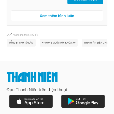
Xem thêm bình luận
Khám phá thêm chủ đề
TỔNG BÍ THƯ TÔ LÂM
KỲ HỌP 8 QUỐC HỘI KHÓA XV
TINH GIẢN BIÊN CHẾ
Đọc Thanh Niên trên điện thoại