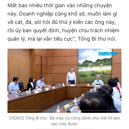
Mất bao nhiêu thời gian vào những chuyện
này. Doanh nghiệp cũng khổ sở, muốn làm gì
về cát, đá, sỏi hỏi đủ thứ ý kiến các ông này,
rồi ủy ban quyết định, huyện chịu trách nhiệm
quản lý, mà lại vẫn tiêu cực", Tổng Bí thư nói.
C
0:00
/
D
29:09
u
u
[VIDEO] Tổng Bí thư: 'Bộ máy cứ cồng kềnh như thế thì làm
sao chịu được'
r
r