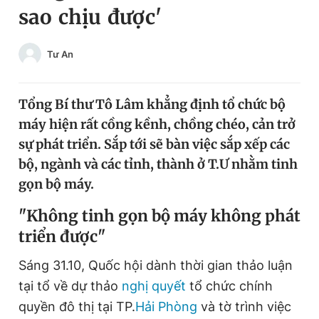
sao chịu được'
Chuyên mục khác
Tin đã xem
Chào ngày mới
Tin 24h
Tư An
Đăng xuất
Tin thị trường
Tin 360
Tổng Bí thư Tô Lâm khẳng định tổ chức bộ
máy hiện rất cồng kềnh, chồng chéo, cản trở
Video
Magazine
sự phát triển. Sắp tới sẽ bàn việc sắp xếp các
bộ, ngành và các tỉnh, thành ở T.Ư nhằm tinh
gọn bộ máy.
Sản phẩm khác
"Không tinh gọn bộ máy không phát
Tiện ích
Bạn cần biết
triển được"
Thông tin tòa soạn
Liên hệ quảng cáo
Sáng 31.10, Quốc hội dành thời gian thảo luận
tại tổ về dự thảo
nghị quyết
tổ chức chính
quyền đô thị tại TP.
Hải Phòng
và tờ trình việc