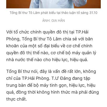
Giấy phép xuất bản số 110/GP - BTTTT cấp ngày 24.3.2020
© 2003-2026 Bản quyền thuộc về Báo Thanh Niên. Cấm sao
Tổng Bí thư Tô Lâm phát biểu tại thảo luận tổ sáng 31.10
chép dưới mọi hình thức nếu không có sự chấp thuận bằng văn
bản. Phát triển bởi ePi Technologies, JSC.
ẢNH: GIA HÂN
Với tổ chức chính quyền đô thị tại TP.Hải
Phòng, Tổng Bí thư Tô Lâm chia sẻ với băn
khoăn của một số đại biểu về cơ chế chính
quyền đô thị thế nào, cơ chế bộ máy quản lý
nhà nước thế nào cho hiệu lực, hiệu quả.
Tổng Bí thư nói, đây là vấn đề rất lớn, không
chỉ của TP.Hải Phòng. T.Ư Đảng đang tập
trung bàn để bộ máy tinh gọn, hiệu lực, hiệu
quả, đồng thời không hình thức mà phải đúng
thực chất.