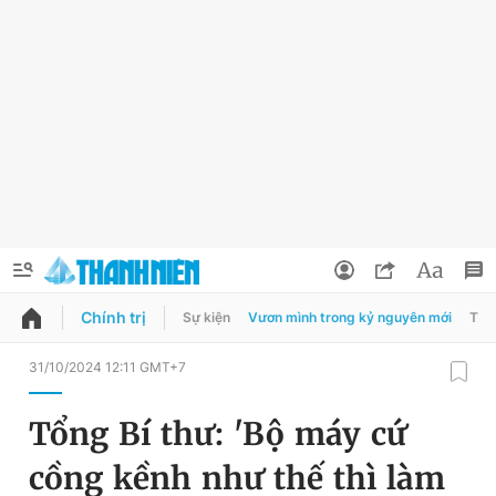
Chính trị
Sự kiện
Vươn mình trong kỷ nguyên mới
Thời
QUẢNG CÁO
ĐẶT BÁO
31/10/2024 12:11 GMT+7
Thông tin tài khoản
Tổng Bí thư: 'Bộ máy cứ
Đổi mật khẩu
Chuyên mục
cồng kềnh như thế thì làm
Tin đã lưu