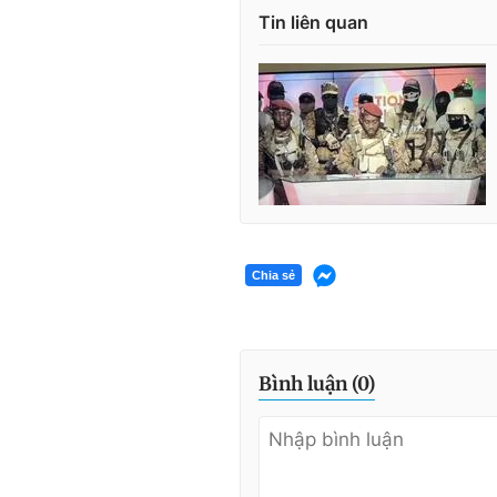
Tin liên quan
Chia sẻ
Bình luận (
0
)