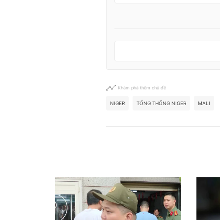
Khám phá thêm chủ đề
NIGER
TỔNG THỐNG NIGER
MALI