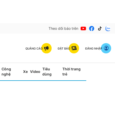
Theo dõi báo trên
QUẢNG CÁO
ĐẶT BÁO
ĐĂNG NHẬP
Công
Tiêu
Thời trang
Xe
Video
nghệ
dùng
trẻ