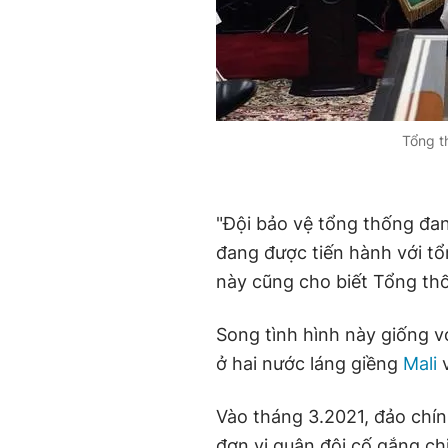
Tổng t
"Đội bảo vệ tổng thống đa
đang được tiến hành với tổ
này cũng cho biết Tổng thố
Song tình hình này giống v
ở hai nước láng giềng
Mali
v
Vào tháng 3.2021, đảo chín
đơn vị quân đội cố gắng ch