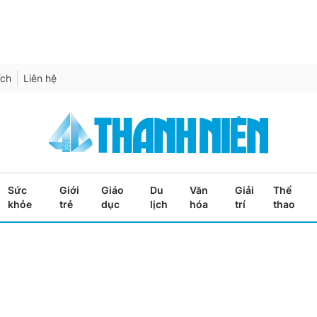
ích
Liên hệ
Sức
Giới
Giáo
Du
Văn
Giải
Thể
khỏe
trẻ
dục
lịch
hóa
trí
thao