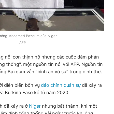
hống Mohamed Bazoum của Niger
AFP
ng nổi cơn thịnh nộ nhưng các cuộc đàm phán
ng thống", một nguồn tin nói với AFP. Nguồn tin
ng Bazoum vẫn "bình an vô sự" trong dinh thự.
ới diễn biến bốn vụ
đảo chính quân sự
đã xảy ra
à Burkina Faso kể từ năm 2020.
h đã xảy ra ở
Niger
nhưng bất thành, khi một
iếm dinh tổng thống vài ngày trước khi ông