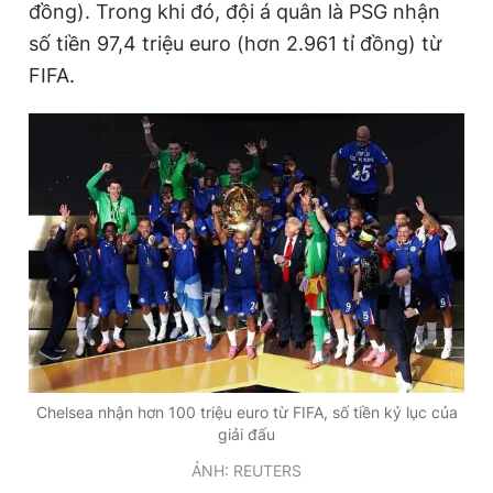
đồng). Trong khi đó, đội á quân là PSG nhận
số tiền 97,4 triệu euro (hơn 2.961 tỉ đồng) từ
FIFA.
Chelsea nhận hơn 100 triệu euro từ FIFA, số tiền kỷ lục của
giải đấu
ẢNH: REUTERS