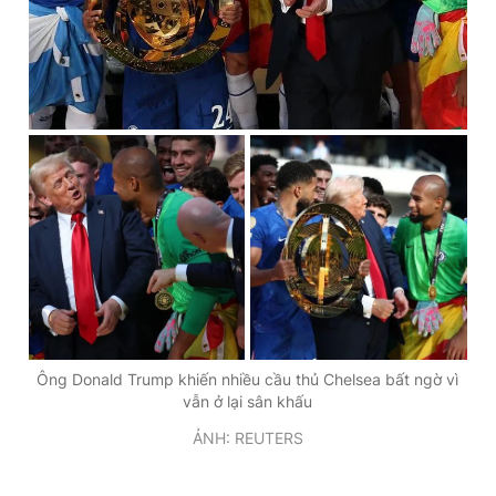
Giấy phép xuất bản số 110/GP - BTTTT cấp ngày 24.3.2020
© 2003-2026 Bản quyền thuộc về Báo Thanh Niên. Cấm sao
chép dưới mọi hình thức nếu không có sự chấp thuận bằng văn
bản. Phát triển bởi ePi Technologies, JSC.
Ông Donald Trump khiến nhiều cầu thủ Chelsea bất ngờ vì
vẫn ở lại sân khấu
ẢNH: REUTERS