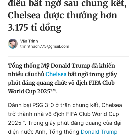
điều bất ngờ sau chung kết,
Chuyên mục khác
Chelsea được thưởng hơn
Tin đã xem
Chào ngày mới
Tin 24h
3.175 tỉ đồng
Đăng xuất
Tin thị trường
Tin 360
Văn Trình
trinhthach775@gmail.com
Video
Magazine
Tổng thống Mỹ Donald Trump đã khiến
nhiều cầu thủ
Chelsea
bất ngờ trong giây
Sản phẩm khác
phút đăng quang chức vô địch FIFA Club
World Cup 2025™.
Tiện ích
Bạn cần biết
Đánh bại PSG 3-0 ở trận chung kết, Chelsea
Thông tin tòa soạn
Liên hệ quảng cáo
trở thành nhà vô địch FIFA Club World Cup
2025™. Trong giây phút đăng quang của đại
diện nước Anh, Tổng thống
Donald Trump