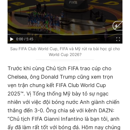
C
0:00
/
D
5:45
u
u
Sau FIFA Club World Cup, FIFA và Mỹ rút ra bài học gì cho
World Cup 2026?
r
r
r
a
Trước khi cùng Chủ tịch FIFA trao cúp cho
e
t
Chelsea, ông Donald Trump cũng xem trọn
n
i
vẹn trận chung kết FIFA Club World Cup
t
o
2025™. Vị Tổng thống Mỹ bày tỏ sự ngạc
T
n
nhiên với việc đội bóng nước Anh giành chiến
i
thắng đến 3-0. Ông chia sẻ với kênh DAZN:
m
“Chủ tịch FIFA Gianni Infantino là bạn tôi, anh
ấy đã làm rất tốt với bóng đá. Hôm nay chúng
e