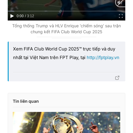
C
0:00
/
D
3:12
u
u
Tổng thống Trump và HLV Enrique 'chiếm sóng' sau trận
chung kết FIFA Club World Cup 2025
r
r
r
a
Xem FIFA Club World Cup 2025™ trực tiếp và duy
e
t
nhất tại Việt Nam trên FPT Play, tại
http://fptplay.vn
n
i
t
o
T
n
i
m
Tin liên quan
e