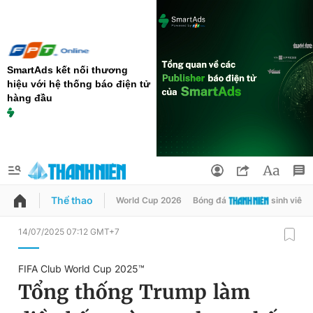
SmartAds kết nối thương
hiệu với hệ thống báo điện tử
hàng đầu
Thể thao
World Cup 2026
Bóng đá
sinh viên
QUẢNG CÁO
ĐẶT BÁO
14/07/2025 07:12 GMT+7
Thông tin tài khoản
FIFA Club World Cup 2025™
Đổi mật khẩu
Tổng thống Trump làm
Chuyên mục
Tin đã lưu