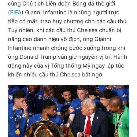
cùng Chủ tịch Liên đoàn Bóng đá thế giới
(
FIFA
) Gianni Infantino là những người trực
tiếp có mặt, trao huy chương cho các cầu thủ.
Đọc Thanh Niên trên điện thoại
Tuy nhiên, khi các cầu thủ Chelsea chuẩn bị
nâng cao danh hiệu vô địch, ông Gianni
Infantino nhanh chóng bước xuống trong khi
ông Donald Trump vẫn giữ nguyên vị trí. Hành
Theo dõi báo trên
động này của vị Tổng thống Mỹ ngay lập tức
khiến nhiều cầu thủ Chelsea bất ngờ.
Hotline
Liên hệ quảng cáo
0906 645 777
0908 780 404
Đặt báo
Quảng cáo
RSS
Tòa soạn
Chính sách bảo
Tổng biên tập: Nguyễn Ngọc Toàn
Phó tổng biên tập thường trực: Hải Thành
Phó tổng biên tập: Lâm Hiếu Dũng
Phó tổng biên tập: Trần Việt Hưng
Tổng thư ký tòa soạn: Đức Trung