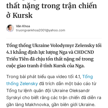
thất nặng trong trận chiến
Chuyên mục khác
Tin đã xem
ở Kursk
Chào ngày mới
Tin 24h
Đăng xuất
Văn Khoa
truongvankhoa2001@yahoo.com
Tin thị trường
Tin 360
Tổng thống Ukraine Volodymyr Zelensky tối
Video
Magazine
4.1 khẳng định lực lượng Nga và CHDCND
Triều Tiên đã chịu tổn thất nặng nề trong
Sản phẩm khác
cuộc giao tranh ở tỉnh Kursk của Nga.
Tiện ích
Bạn cần biết
Trong bài phát biểu qua video tối 4.1,
Tổng
thống Zelensky
đã trích dẫn một báo cáo từ
Thông tin tòa soạn
Liên hệ quảng cáo
Tổng tư lệnh quân đội Ukraine Oleksandr
Syrskyi cho biết rằng các trận chiến đã diễn ra
gần làng Makhnovka, gần biên giới Ukraine.