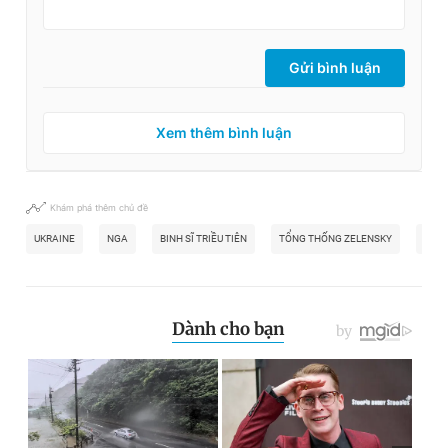
Gửi bình luận
Xem thêm bình luận
Khám phá thêm chủ đề
UKRAINE
NGA
BINH SĨ TRIỀU TIÊN
TỔNG THỐNG ZELENSKY
TỈNH