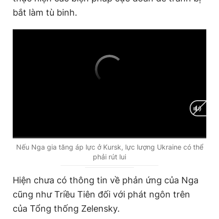
bắt làm tù binh.
C
0:00
/
D
0:00
Nếu Nga gia tăng áp lực ở Kursk, lực lượng Ukraine có thể
phải rút lui
u
u
r
r
Hiện chưa có thông tin về phản ứng của Nga
r
a
cũng như Triều Tiên đối với phát ngôn trên
e
t
của Tổng thống Zelensky.
n
i