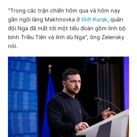
"Trong các trận chiến hôm qua và hôm nay
gần ngôi làng Makhnovka ở
tỉnh Kursk
, quân
Đọc Thanh Niên trên điện thoại
đội Nga đã mất tới một tiểu đoàn gồm lính bộ
binh Triều Tiên và lính dù Nga", ông Zelensky
nói.
Theo dõi báo trên
Hotline
Liên hệ quảng cáo
0906 645 777
0908 780 404
Đặt báo
Quảng cáo
RSS
Tòa soạn
Chính sách bảo
Tổng biên tập: Nguyễn Ngọc Toàn
Phó tổng biên tập thường trực: Hải Thành
Phó tổng biên tập: Lâm Hiếu Dũng
Phó tổng biên tập: Trần Việt Hưng
Tổng thư ký tòa soạn: Đức Trung