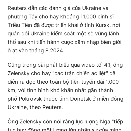
Reuters dẫn các đánh giá của Ukraine và
t
o
phương Tây cho hay khoảng 11.000 binh sĩ
T
n
Triều Tiên đã được triển khai ở tỉnh Kursk, nơi
i
quân đội Ukraine kiểm soát một số vùng lãnh
m
thổ sau khi tiến hành cuộc xâm nhập biên giới
e
ồ ạt vào tháng 8.2024.
Cũng trong bài phát biểu qua video tối 4.1, ông
Zelensky cho hay "các trận chiến ác liệt" đã
diễn ra dọc theo toàn bộ tiền tuyến dài 1.000
km, với tình hình khó khăn nhất gần thành
phố Pokrovsk thuộc tỉnh Donetsk ở miền đông
Ukraine, theo Reuters.
Ông Zelensky còn nói rằng lực lượng Nga "tiếp
tục huy động một lượng lớn nhân sự của mình