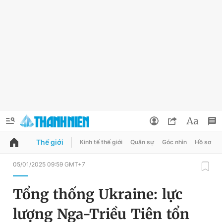
Thế giới
Kinh tế thế giới
Quân sự
Góc nhìn
Hồ sơ
QUẢNG CÁO
ĐẶT BÁO
05/01/2025 09:59 GMT+7
Thông tin tài khoản
Tổng thống Ukraine: lực
Đổi mật khẩu
Chuyên mục
lượng Nga-Triều Tiên tổn
Tin đã lưu