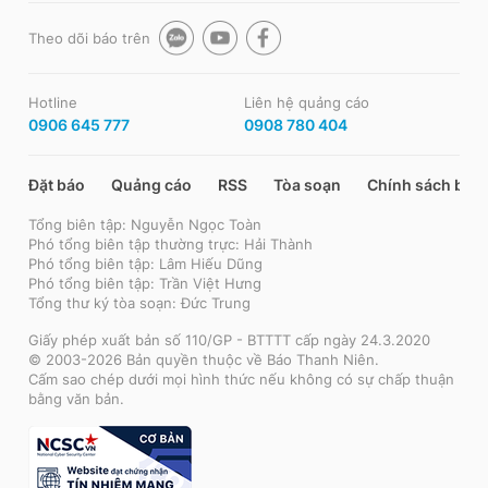
Theo dõi báo trên
Hotline
Liên hệ quảng cáo
0906 645 777
0908 780 404
Đặt báo
Quảng cáo
RSS
Tòa soạn
Chính sách bảo
Tổng biên tập: Nguyễn Ngọc Toàn
Phó tổng biên tập thường trực: Hải Thành
Phó tổng biên tập: Lâm Hiếu Dũng
Phó tổng biên tập: Trần Việt Hưng
Tổng thư ký tòa soạn: Đức Trung
Giấy phép xuất bản số 110/GP - BTTTT cấp ngày 24.3.2020
© 2003-2026 Bản quyền thuộc về Báo Thanh Niên.
Cấm sao chép dưới mọi hình thức nếu không có sự chấp thuận
bằng văn bản.