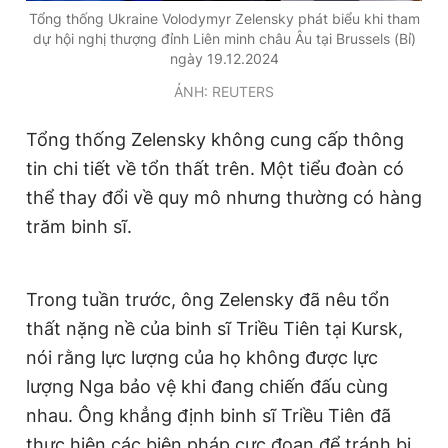
Tổng thống Ukraine Volodymyr Zelensky phát biểu khi tham
Giấy phép xuất bản số 110/GP - BTTTT cấp ngày 24.3.2020
© 2003-2026 Bản quyền thuộc về Báo Thanh Niên. Cấm sao
dự hội nghị thượng đỉnh Liên minh châu Âu tại Brussels (Bỉ)
chép dưới mọi hình thức nếu không có sự chấp thuận bằng văn
ngày 19.12.2024
bản. Phát triển bởi ePi Technologies, JSC.
ẢNH: REUTERS
Tổng thống Zelensky không cung cấp thông
tin chi tiết về tổn thất trên. Một tiểu đoàn có
thể thay đổi về quy mô nhưng thường có hàng
trăm binh sĩ.
Trong tuần trước, ông Zelensky đã nêu tổn
thất nặng nề của binh sĩ Triều Tiên tại Kursk,
nói rằng lực lượng của họ không được lực
lượng Nga bảo vệ khi đang chiến đấu cùng
nhau. Ông khẳng định binh sĩ Triều Tiên đã
thực hiện các biện pháp cực đoan để tránh bị