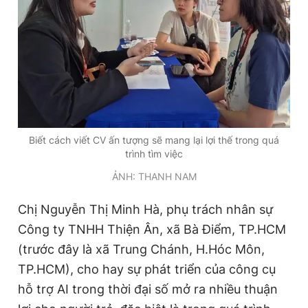
Giấy phép xuất bản số 110/GP - BTTTT cấp ngày 24.3.2020
© 2003-2026 Bản quyền thuộc về Báo Thanh Niên. Cấm sao
chép dưới mọi hình thức nếu không có sự chấp thuận bằng văn
bản. Phát triển bởi ePi Technologies, JSC.
Biết cách viết CV ấn tượng sẽ mang lại lợi thế trong quá
trình tìm việc
ẢNH: THANH NAM
Chị Nguyễn Thị Minh Hà, phụ trách nhân sự
Công ty TNHH Thiện Ân, xã Bà Điểm, TP.HCM
(trước đây là xã Trung Chánh, H.Hóc Môn,
TP.HCM), cho hay sự phát triển của công cụ
hỗ trợ AI trong thời đại số mở ra nhiều thuận