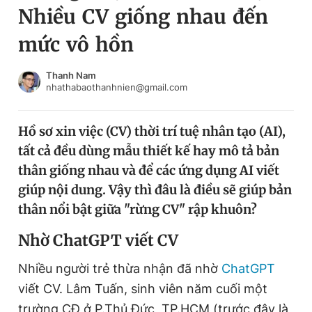
Nhiều CV giống nhau đến
Chuyên mục khác
Tin đã xem
mức vô hồn
Chào ngày mới
Tin 24h
Đăng xuất
Thanh Nam
nhathabaothanhnien@gmail.com
Tin thị trường
Tin 360
Hồ sơ xin việc (CV) thời trí tuệ nhân tạo (AI),
Video
Magazine
tất cả đều dùng mẫu thiết kế hay mô tả bản
thân giống nhau và để các ứng dụng AI viết
Sản phẩm khác
giúp nội dung. Vậy thì đâu là điều sẽ giúp bản
thân nổi bật giữa "rừng CV" rập khuôn?
Tiện ích
Bạn cần biết
Nhờ ChatGPT viết CV
Thông tin tòa soạn
Liên hệ quảng cáo
Nhiều người trẻ thừa nhận đã nhờ
ChatGPT
viết CV. Lâm Tuấn, sinh viên năm cuối một
trường CĐ ở P.Thủ Đức, TP.HCM (trước đây là