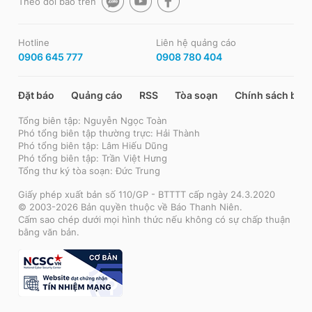
Theo dõi báo trên
Hotline
Liên hệ quảng cáo
0906 645 777
0908 780 404
Đặt báo
Quảng cáo
RSS
Tòa soạn
Chính sách bảo
Tổng biên tập: Nguyễn Ngọc Toàn
Phó tổng biên tập thường trực: Hải Thành
Phó tổng biên tập: Lâm Hiếu Dũng
Phó tổng biên tập: Trần Việt Hưng
Tổng thư ký tòa soạn: Đức Trung
Giấy phép xuất bản số 110/GP - BTTTT cấp ngày 24.3.2020
© 2003-2026 Bản quyền thuộc về Báo Thanh Niên.
Cấm sao chép dưới mọi hình thức nếu không có sự chấp thuận
bằng văn bản.