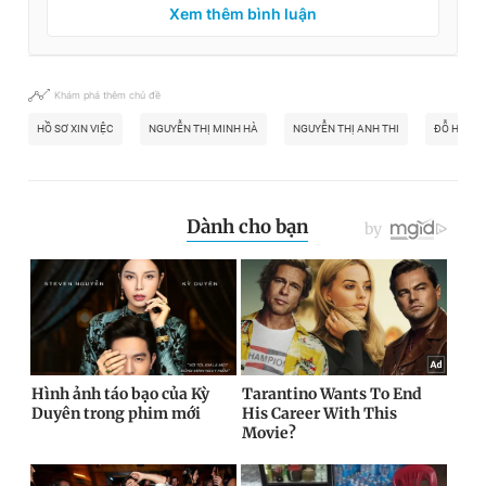
Xem thêm bình luận
Khám phá thêm chủ đề
HỒ SƠ XIN VIỆC
NGUYỄN THỊ MINH HÀ
NGUYỄN THỊ ANH THI
ĐỖ HUỲNH