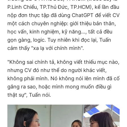
P.Linh Chiểu, TP.Thủ Đức, TP.HCM), kể lần đầu
nộp đơn thực tập đã dùng ChatGPT để viết CV
Đọc Thanh Niên trên điện thoại
một cách chuyên nghiệp: giới thiệu bản thân,
học vấn, kinh nghiệm, kỹ năng…, tất cả đều
gọn gàng, logic. Tuy nhiên khi đọc lại, Tuấn
cảm thấy "xa lạ với chính mình".
Theo dõi báo trên
"Không sai chính tả, không viết thiếu mục nào,
nhưng CV đó như thể do người khác viết,
Hotline
Liên hệ quảng cáo
0906 645 777
0908 780 404
không phải mình. Nó không nói lên mình đã cố
gắng ra sao, hoặc mình mong muốn điều gì
Đặt báo
Quảng cáo
RSS
Tòa soạn
Chính sách bảo
thật sự", Tuấn nói.
Tổng biên tập: Nguyễn Ngọc Toàn
Phó tổng biên tập thường trực: Hải Thành
Phó tổng biên tập: Lâm Hiếu Dũng
Phó tổng biên tập: Trần Việt Hưng
Tổng thư ký tòa soạn: Đức Trung