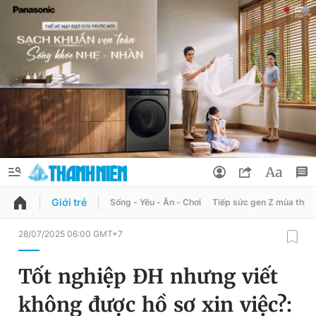
Giới trẻ
Sống - Yêu - Ăn - Chơi
Tiếp sức gen Z mùa thi
QUẢNG CÁO
ĐẶT BÁO
28/07/2025 06:00 GMT+7
Thông tin tài khoản
Tốt nghiệp ĐH nhưng viết
Đổi mật khẩu
Chuyên mục
không được hồ sơ xin việc?:
Tin đã lưu