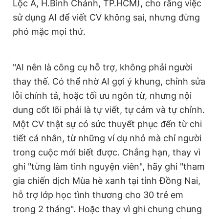
Lộc A, H.Bình Chánh, TP.HCM), cho rằng việc
sử dụng AI để viết CV không sai, nhưng đừng
phó mặc mọi thứ.
"AI nên là công cụ hỗ trợ, không phải người
thay thế. Có thể nhờ AI gợi ý khung, chỉnh sửa
lỗi chính tả, hoặc tối ưu ngôn từ, nhưng nội
dung cốt lõi phải là tự viết, tự cảm và tự chỉnh.
Một CV thật sự có sức thuyết phục đến từ chi
tiết cá nhân, từ những ví dụ nhỏ mà chỉ người
trong cuộc mới biết được. Chẳng hạn, thay vì
ghi "từng làm tình nguyện viên", hãy ghi "tham
gia chiến dịch Mùa hè xanh tại tỉnh Đồng Nai,
hỗ trợ lớp học tình thương cho 30 trẻ em
trong 2 tháng". Hoặc thay vì ghi chung chung