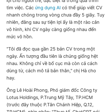
lợi cho người trẻ, đặc biệt là trong quá trình
tìm việc. Các
ứng dụng AI
có thể giúp viết CV
nhanh chóng trong vòng chưa đầy 5 giây. Tuy
nhiên, đằng sau sự tiện lợi ấy là một rào cản
vô hình, khi CV ngày càng giống nhau đến
mức vô hồn.
"Tôi đã đọc qua gần 25 bản CV trong một
ngày. Ấn tượng đầu tiên là chúng giống hệt
nhau. Không chỉ về bố cục mà còn cả cách
dùng từ, cách mô tả bản thân," chị Hà cho
hay.
Ông Lê Hoài Phong, Phó giám đốc Công ty
Lotus Holdings, P.Trung Mỹ Tây, TP.HCM
(trước đây thuộc P.Tân Chánh Hiệp, Q.12,
TP.HCM), nhìn nhận: "Thực tế, ChatGPT nói