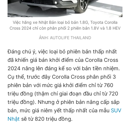
Giấy phép xuất bản số 110/GP - BTTTT cấp ngày 24.3.2020
© 2003-2026 Bản quyền thuộc về Báo Thanh Niên. Cấm sao
chép dưới mọi hình thức nếu không có sự chấp thuận bằng văn
bản. Phát triển bởi ePi Technologies, JSC.
Việc hãng xe Nhật Bản loại bỏ bản 1.8G, Toyota Corolla
Cross 2024 chỉ còn phân phối 2 phiên bản 1.8V và 1.8 HEV
ẢNH: AUTOLIFE THAILAND
Đáng chú ý, việc loại bỏ phiên bản thấp nhất
đã khiến giá bán khởi điểm của Corolla Cross
2024 nâng lên đáng kể so với bản tiền nhiệm.
Cụ thể, trước đây Corolla Cross phân phối 3
phiên bản với mức giá khởi điểm chỉ từ 760
triệu đồng (thậm chí giai đoạn đầu chỉ từ 720
triệu đồng). Nhưng ở phiên bản nâng cấp sắp
bán, mức giá niêm yết thấp nhất của mẫu
SUV
Nhật
sẽ từ 820 triệu đồng.