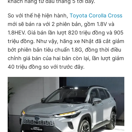
khách hàng từ đầu tháng 5 tới đây.
So với thế hệ hiện hành,
Toyota Corolla Cross
Đọc Thanh Niên trên điện thoại
mới sẽ bán ra với 2 phiên bản, gồm 1.8V và
1.8HEV. Giá bán lần lượt 820 triệu đồng và 905
triệu đồng. Như vậy, hãng xe Nhật đã cắt giảm
bớt phiên bản tiêu chuẩn 1.8G, đồng thời điều
Theo dõi báo trên
chỉnh giá bán của hai bản còn lại, lần lượt giảm
40 triệu đồng so với trước đây.
Hotline
Liên hệ quảng cáo
0906 645 777
0908 780 404
Đặt báo
Quảng cáo
RSS
Tòa soạn
Chính sách bảo
Tổng biên tập: Nguyễn Ngọc Toàn
Phó tổng biên tập thường trực: Hải Thành
Phó tổng biên tập: Lâm Hiếu Dũng
Phó tổng biên tập: Trần Việt Hưng
Tổng thư ký tòa soạn: Đức Trung