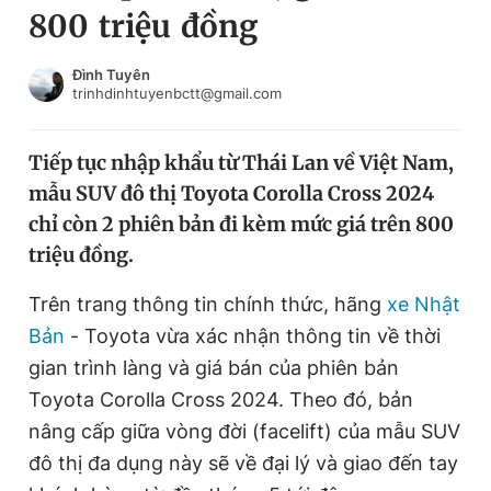
800 triệu đồng
Chuyên mục khác
Tin đã xem
Chào ngày mới
Tin 24h
Đình Tuyên
trinhdinhtuyenbctt@gmail.com
Đăng xuất
Tin thị trường
Tin 360
Tiếp tục nhập khẩu từ Thái Lan về Việt Nam,
mẫu SUV đô thị Toyota Corolla Cross 2024
Video
Magazine
chỉ còn 2 phiên bản đi kèm mức giá trên 800
triệu đồng.
Sản phẩm khác
Trên trang thông tin chính thức, hãng
xe Nhật
Tiện ích
Bạn cần biết
Bản
- Toyota vừa xác nhận thông tin về thời
gian trình làng và giá bán của phiên bản
Toyota Corolla Cross 2024. Theo đó, bản
Thông tin tòa soạn
Liên hệ quảng cáo
nâng cấp giữa vòng đời (facelift) của mẫu SUV
đô thị đa dụng này sẽ về đại lý và giao đến tay