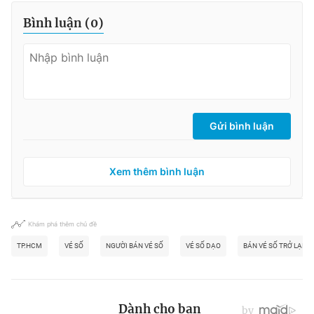
Bình luận (
0
)
Gửi bình luận
Xem thêm bình luận
Khám phá thêm chủ đề
TP.HCM
VÉ SỐ
NGƯỜI BÁN VÉ SỐ
VÉ SỐ DẠO
BÁN VÉ SỐ TRỞ LẠI