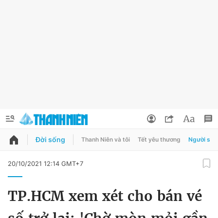
Đời sống
Thanh Niên và tôi
Tết yêu thương
Người sốn
QUẢNG CÁO
ĐẶT BÁO
20/10/2021 12:14 GMT+7
Thông tin tài khoản
TP.HCM xem xét cho bán vé
Đổi mật khẩu
Chuyên mục
Tin đã lưu