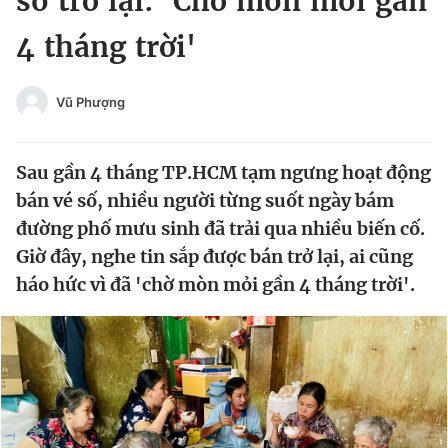
số trở lại: 'Chờ mòn mỏi gần
Chuyên mục khác
4 tháng trời'
Tin đã xem
Chào ngày mới
Tin 24h
Đăng xuất
Vũ Phượng
Tin thị trường
Tin 360
Sau gần 4 tháng TP.HCM tạm ngưng hoạt động
Video
Magazine
bán vé số, nhiều người từng suốt ngày bám
đường phố mưu sinh đã trải qua nhiều biến cố.
Giờ đây, nghe tin sắp được bán trở lại, ai cũng
Sản phẩm khác
háo hức vì đã 'chờ mòn mỏi gần 4 tháng trời'.
Tiện ích
Bạn cần biết
Thông tin tòa soạn
Liên hệ quảng cáo