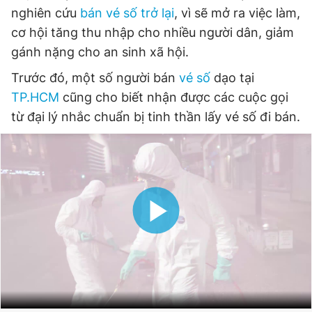
nghiên cứu
bán vé số trở lại
, vì sẽ mở ra việc làm,
Giấy phép xuất bản số 110/GP - BTTTT cấp ngày 24.3.2020
© 2003-2026 Bản quyền thuộc về Báo Thanh Niên. Cấm sao
cơ hội tăng thu nhập cho nhiều người dân, giảm
chép dưới mọi hình thức nếu không có sự chấp thuận bằng văn
gánh nặng cho an sinh xã hội.
bản. Phát triển bởi ePi Technologies, JSC.
Trước đó, một số người bán
vé số
dạo tại
TP.HCM
cũng cho biết nhận được các cuộc gọi
từ đại lý nhắc chuẩn bị tinh thần lấy vé số đi bán.