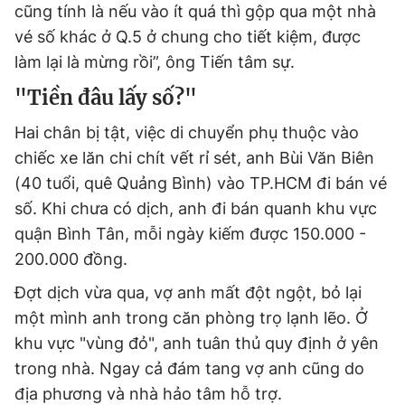
cũng tính là nếu vào ít quá thì gộp qua một nhà
vé số khác ở Q.5 ở chung cho tiết kiệm, được
làm lại là mừng rồi”, ông Tiến tâm sự.
"Tiền đâu lấy số?"
Hai chân bị tật, việc di chuyển phụ thuộc vào
chiếc xe lăn chi chít vết rỉ sét, anh Bùi Văn Biên
(40 tuổi, quê Quảng Bình) vào TP.HCM đi bán vé
số. Khi chưa có dịch, anh đi bán quanh khu vực
quận Bình Tân, mỗi ngày kiếm được 150.000 -
200.000 đồng.
Đợt dịch vừa qua, vợ anh mất đột ngột, bỏ lại
một mình anh trong căn phòng trọ lạnh lẽo. Ở
khu vực "vùng đỏ", anh tuân thủ quy định ở yên
trong nhà. Ngay cả đám tang vợ anh cũng do
địa phương và nhà hảo tâm hỗ trợ.