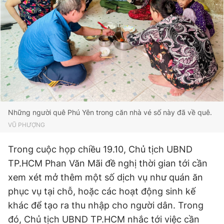
Đọc Thanh Niên trên điện thoại
Theo dõi báo trên
Những người quê Phú Yên trong căn nhà vé số này đã về quê.
Hotline
Liên hệ quảng cáo
VŨ PHƯỢNG
0906 645 777
0908 780 404
Trong cuộc họp chiều 19.10, Chủ tịch UBND
TP.HCM Phan Văn Mãi đề nghị thời gian tới cần
Đặt báo
Quảng cáo
RSS
Tòa soạn
Chính sách bảo
xem xét mở thêm một số dịch vụ như quán ăn
Tổng biên tập: Nguyễn Ngọc Toàn
Phó tổng biên tập thường trực: Hải Thành
phục vụ tại chỗ, hoặc các hoạt động sinh kế
Phó tổng biên tập: Lâm Hiếu Dũng
khác để tạo ra thu nhập cho người dân. Trong
Phó tổng biên tập: Trần Việt Hưng
Tổng thư ký tòa soạn: Đức Trung
đó, Chủ tịch UBND TP.HCM nhắc tới việc cần