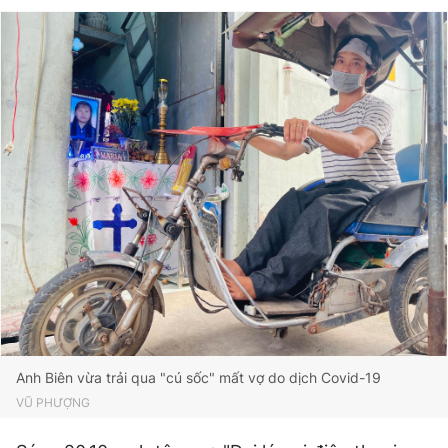
Anh Biên vừa trải qua "cú sốc" mất vợ do dịch Covid-19
VŨ PHƯỢNG