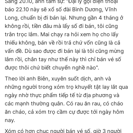
Sáng 20.10, anh tâm sự: "Đại lý gọi điện thoại
báo 22.10 này sẽ xổ số đài Bình Dương, Vĩnh
Long, chuẩn bị đi bán lại. Nhưng gần 4 tháng ở
không rồi, tiền đâu mà lấy số đi bán, tôi cũng
trằn trọc lắm. Mai chạy ra hỏi xem họ cho lấy
thiếu không, bán về rồi trả chứ vốn cũng là cả
vấn đề. Dù sao được đi bán lại là tôi cũng mừng
lắm rồi, chân tay như thế này thì chỉ bán vé số
được thôi chứ biết chuyển nghề nào".
Theo lời anh Biên, xuyên suốt dịch, anh và
những người trong xóm trọ khuyết tật lay lắt qua
ngày nhờ thực phẩm tiếp tế từ địa phương và
các mạnh thường quân. Có rau ăn rau, có cháo
ăn cháo, cả xóm trọ cầm cự được tới ngày hôm
nay.
Xóm có hơn chục người bán vé số, giờ 3 người