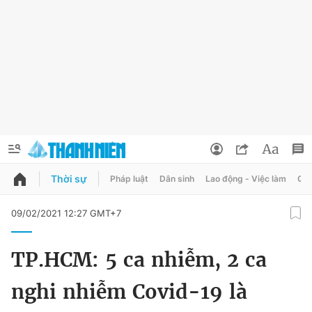
Thời sự
Pháp luật
Dân sinh
Lao động - Việc làm
Quy
QUẢNG CÁO
ĐẶT BÁO
09/02/2021 12:27 GMT+7
Thông tin tài khoản
TP.HCM: 5 ca nhiễm, 2 ca
Đổi mật khẩu
Chuyên mục
nghi nhiễm Covid-19 là
Tin đã lưu
Chuyên mục khác