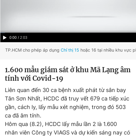
Current
0:00
/
Duration
2:03
Time
TP.HCM cho phép áp dụng
Chỉ thị 15
hoặc 16 tại nhiều khu vực 
1.600 mẫu giám sát ở khu Mã Lạng âm
tính với Covid-19
Liên quan đến 30 ca bệnh xuất phát từ sân bay
Tân Sơn Nhất, HCDC đã truy vết 679 ca tiếp xúc
gần, cách ly, lấy mẫu xét nghiệm, trong đó 503
ca đã âm tính.
Hôm qua (8.2), HCDC lấy mẫu lần 2 là 1.600
nhân viên Công ty VIAGS và dự kiến sáng nay có