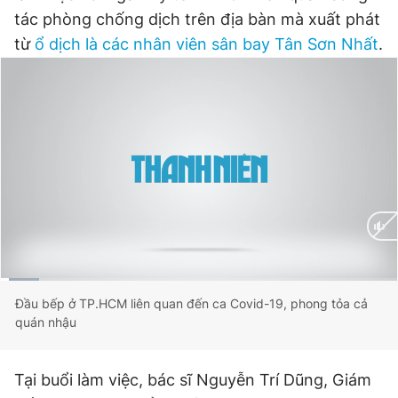
tác phòng chống dịch trên địa bàn mà xuất phát
Đọc Thanh Niên trên điện thoại
từ
ổ dịch là các nhân viên sân bay Tân Sơn Nhất
.
Theo dõi báo trên
Hotline
Liên hệ quảng cáo
0906 645 777
0908 780 404
Đặt báo
Quảng cáo
RSS
Tòa soạn
Chính sách bảo
Tổng biên tập: Nguyễn Ngọc Toàn
Current
0:02
/
Duration
1:23
Đầu bếp ở TP.HCM liên quan đến ca Covid-19, phong tỏa cả
Phó tổng biên tập thường trực: Hải Thành
quán nhậu
Time
Phó tổng biên tập: Lâm Hiếu Dũng
Phó tổng biên tập: Trần Việt Hưng
Tổng thư ký tòa soạn: Đức Trung
Tại buổi làm việc, bác sĩ Nguyễn Trí Dũng, Giám
Giấy phép xuất bản số 110/GP - BTTTT cấp ngày 24.3.2020