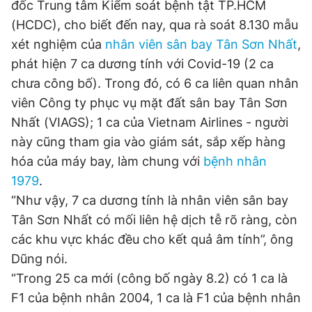
đốc Trung tâm Kiểm soát bệnh tật TP.HCM
© 2003-2026 Bản quyền thuộc về Báo Thanh Niên. Cấm sao
chép dưới mọi hình thức nếu không có sự chấp thuận bằng văn
(HCDC), cho biết đến nay, qua rà soát 8.130 mẫu
bản. Phát triển bởi ePi Technologies, JSC.
xét nghiệm của
nhân viên sân bay Tân Sơn Nhất
,
phát hiện 7 ca dương tính với Covid-19 (2 ca
chưa công bố). Trong đó, có 6 ca liên quan nhân
viên Công ty phục vụ mặt đất sân bay Tân Sơn
Nhất (VIAGS); 1 ca của Vietnam Airlines - người
này cũng tham gia vào giám sát, sắp xếp hàng
hóa của máy bay, làm chung với
bệnh nhân
1979
.
“Như vậy, 7 ca dương tính là nhân viên sân bay
Tân Sơn Nhất có mối liên hệ dịch tễ rõ ràng, còn
các khu vực khác đều cho kết quả âm tính”, ông
Dũng nói.
“Trong 25 ca mới (công bố ngày 8.2) có 1 ca là
F1 của bệnh nhân 2004, 1 ca là F1 của bệnh nhân