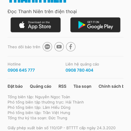
Đọc Thanh Niên trên điện thoại
Theo dõi báo trên
Hotline
Liên hệ quảng cáo
0906 645 777
0908 780 404
Đặt báo
Quảng cáo
RSS
Tòa soạn
Chính sách bảo
Tổng biên tập: Nguyễn Ngọc Toàn
Phó tổng biên tập thường trực: Hải Thành
Phó tổng biên tập: Lâm Hiếu Dũng
Phó tổng biên tập: Trần Việt Hưng
Tổng thư ký tòa soạn: Đức Trung
Giấy phép xuất bản số 110/GP - BTTTT cấp ngày 24.3.2020