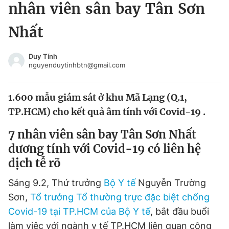
nhân viên sân bay Tân Sơn
Tin đã xem
Chào ngày mới
Tin 24h
Nhất
Đăng xuất
Tin thị trường
Tin 360
Duy Tính
nguyenduytinhbtn@gmail.com
Video
Magazine
1.600 mẫu giám sát ở khu Mã Lạng (Q.1,
TP.HCM) cho kết quả âm tính với Covid-19 .
Sản phẩm khác
7 nhân viên sân bay Tân Sơn Nhất
Tiện ích
Bạn cần biết
dương tính với Covid-19 có liên hệ
dịch tễ rõ
Thông tin tòa soạn
Liên hệ quảng cáo
Sáng 9.2, Thứ trưởng
Bộ Y tế
Nguyễn Trường
Sơn,
Tổ trưởng Tổ thường trực đặc biệt chống
Covid-19 tại TP.HCM của Bộ Y tế
, bắt đầu buổi
làm việc với ngành y tế TP.HCM liên quan công