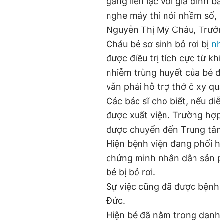
gắng liên lạc với gia đình 
nghe máy thì nói nhầm số,
Nguyễn Thị Mỹ Châu, Trưởn
Cháu bé sơ sinh bỏ rơi bị
n
được điều trị tích cực từ kh
nhiễm trùng huyết của bé đ
vẫn phải hỗ trợ thở ô xy q
Các bác sĩ cho biết, nếu di
được xuất viện. Trường hợp
được chuyển đến Trung tâm
Hiện bệnh viện đang phối h
chứng minh nhân dân sản p
bé bị bỏ rơi.
Sự việc cũng đã được bệnh
Đức.
Hiện bé đã nằm trong danh 