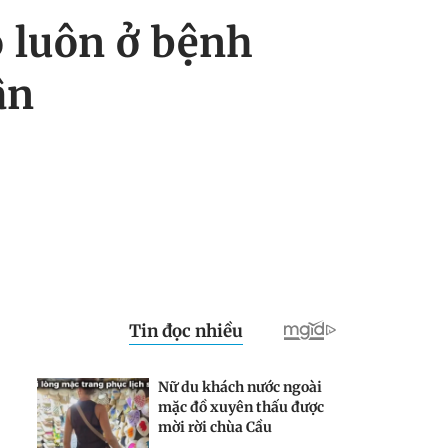
 luôn ở bệnh
ận