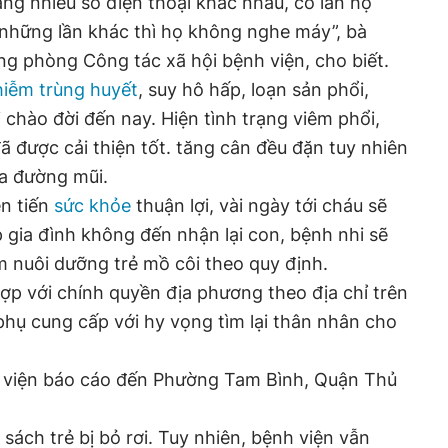
bằng nhiều số điện thoại khác nhau, có lần họ
 những lần khác thì họ không nghe máy”, bà
g phòng Công tác xã hội bệnh viện, cho biết.
hiễm trùng huyết
, suy hô hấp, loạn sản phổi,
i chào đời đến nay. Hiện tình trạng viêm phổi,
ã được cải thiện tốt. tăng cân đều đặn tuy nhiên
ua đường mũi.
ễn tiến
sức khỏe
thuận lợi, vài ngày tới cháu sẽ
 gia đình không đến nhận lại con, bệnh nhi sẽ
 nuôi dưỡng trẻ mồ côi theo quy định.
ợp với chính quyền địa phương theo địa chỉ trên
hụ cung cấp với hy vọng tìm lại thân nhân cho
 viện báo cáo đến Phường Tam Bình, Quận Thủ
sách trẻ bị bỏ rơi. Tuy nhiên, bệnh viện vẫn