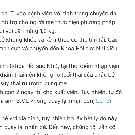
chị T. vào bệnh viện với tình trạng chuyển dạ.
ã hỗ trợ cho người mẹ thực hiện phương pháp
ời với cân nặng 1,9 kg.
 bé không khóc và kèm theo cơ thể tím tái. Các
c tích cực và chuyển đến Khoa Hồi sức Nhi điều
inh (Khoa Hồi sức Nhi), tại thời điểm nhập viện
khám thai nên không rõ tuổi thai của cháu bé
 suy thai từ trong bụng mẹ.
nh con 2 ngày thì cho xuất viện. Tuy nhiên, từ đó
là anh B.V.L không quay lại nhận con,
bỏ rơi
 hệ với gia đình, tuy nhiên họ lấy hết lý do này
 quay lại nhận bé. Đến nay, chúng tôi vẫn cố