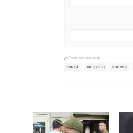
Khám phá thêm chủ đề
CON CÁI
TRẺ SƠ SINH
SINH CON