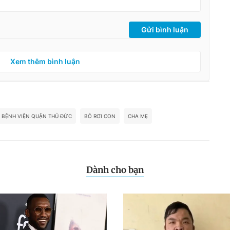
Gửi bình luận
Xem thêm bình luận
BỆNH VIỆN QUẬN THỦ ĐỨC
BỎ RƠI CON
CHA MẸ