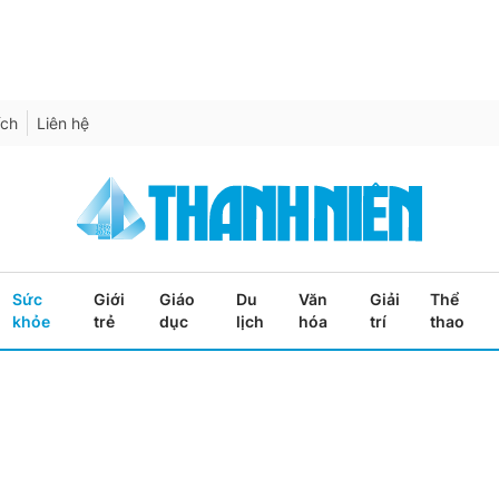
ích
Liên hệ
Sức
Giới
Giáo
Du
Văn
Giải
Thể
khỏe
trẻ
dục
lịch
hóa
trí
thao