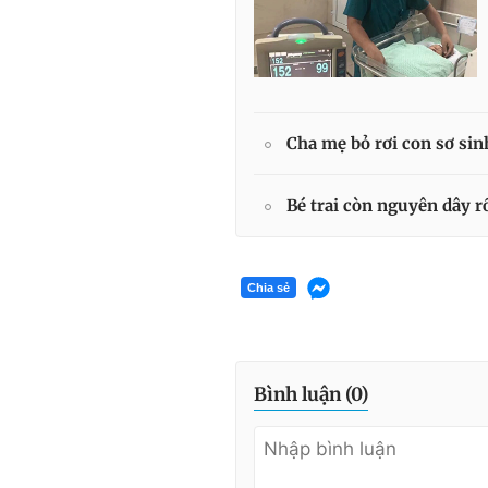
Cha mẹ bỏ rơi con sơ sin
Bé trai còn nguyên dây r
Chia sẻ
Bình luận (
0
)