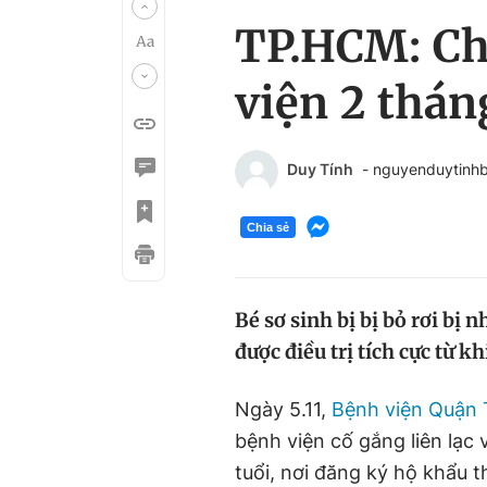
TP.HCM: Ch
viện 2 thá
Duy Tính
- nguyenduytinh
Chia sẻ
Bé sơ sinh bị bị bỏ rơi bị 
được điều trị tích cực từ k
Ngày 5.11,
Bệnh viện Quận
bệnh viện cố gắng liên lạc v
tuổi, nơi đăng ký hộ khẩu t