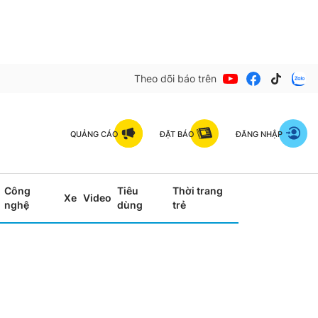
Theo dõi báo trên
QUẢNG CÁO
ĐẶT BÁO
ĐĂNG NHẬP
Công
Tiêu
Thời trang
Xe
Video
nghệ
dùng
trẻ