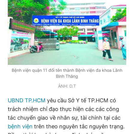
Đọc Thanh Niên trên điện thoại
Theo dõi báo trên
Bệnh viện quận 11 đổi tên thành Bệnh viện đa khoa Lãnh
Hotline
Liên hệ quảng cáo
Binh Thăng
0906 645 777
0908 780 404
ẢNH: D.T
Đặt báo
Quảng cáo
RSS
Tòa soạn
Chính sách bảo
UBND TP.HCM
yêu cầu Sở Y tế TP.HCM có
Tổng biên tập: Nguyễn Ngọc Toàn
trách nhiệm chỉ đạo thực hiện các các công
Phó tổng biên tập thường trực: Hải Thành
tác chuyển giao về nhân sự, tài chính tại các
Phó tổng biên tập: Lâm Hiếu Dũng
Phó tổng biên tập: Trần Việt Hưng
bệnh viện
trên theo nguyên tắc nguyên trạng.
Tổng thư ký tòa soạn: Đức Trung