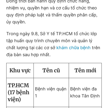
Đồng thời ban hành quy định chức năng,
Giấy phép xuất bản số 110/GP - BTTTT cấp ngày 24.3.2020
nhiệm vụ, quyền hạn và cơ cấu tổ chức theo
© 2003-2026 Bản quyền thuộc về Báo Thanh Niên. Cấm sao
chép dưới mọi hình thức nếu không có sự chấp thuận bằng văn
quy định pháp luật và thẩm quyền phân cấp,
bản. Phát triển bởi ePi Technologies, JSC.
ủy quyền.
Trong ngày 9.8, Sở Y tế TP.HCM tổ chức lớp
tập huấn quy trình chuyên môn và quản lý
chất lượng tại các cơ sở
khám chữa bệnh
trên
địa bàn sau hợp nhất.
Khu vực
Tên cũ
Tên mới
TP.HCM
Bệnh viện quận
Bệnh viện đa
(17 bệnh
1
khoa Tân Định
viện)