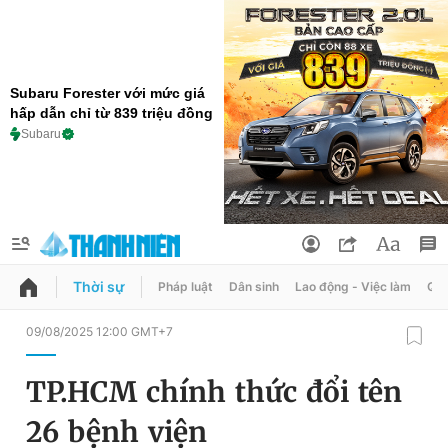
Subaru Forester với mức giá
hấp dẫn chỉ từ 839 triệu đồng
Subaru
Thời sự
Pháp luật
Dân sinh
Lao động - Việc làm
Quy
QUẢNG CÁO
ĐẶT BÁO
09/08/2025 12:00 GMT+7
Thông tin tài khoản
TP.HCM chính thức đổi tên
Đổi mật khẩu
Chuyên mục
26 bệnh viện
Tin đã lưu