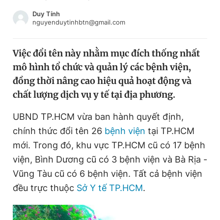
Chuyên mục khác
Duy Tính
Tin đã xem
nguyenduytinhbtn@gmail.com
Chào ngày mới
Tin 24h
Đăng xuất
Việc đổi tên này nhằm mục đích thống nhất
Tin thị trường
Tin 360
mô hình tổ chức và quản lý các bệnh viện,
đồng thời nâng cao hiệu quả hoạt động và
Video
Magazine
chất lượng dịch vụ y tế tại địa phương.
UBND TP.HCM vừa ban hành quyết định,
chính thức đổi tên 26
bệnh viện
tại TP.HCM
Sản phẩm khác
mới. Trong đó, khu vực TP.HCM cũ có 17 bệnh
Tiện ích
Bạn cần biết
viện, Bình Dương cũ có 3 bệnh viện và Bà Rịa -
Vũng Tàu cũ có 6 bệnh viện. Tất cả bệnh viện
Thông tin tòa soạn
Liên hệ quảng cáo
đều trực thuộc
Sở Y tế TP.HCM
.