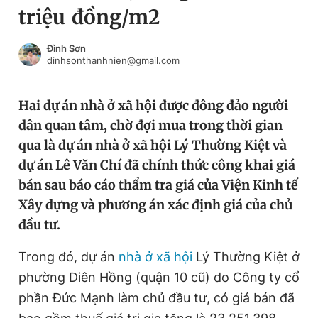
triệu đồng/m2
Chuyên mục khác
Tin đã xem
Chào ngày mới
Tin 24h
Đình Sơn
dinhsonthanhnien@gmail.com
Đăng xuất
Tin thị trường
Tin 360
Hai dự án nhà ở xã hội được đông đảo người
dân quan tâm, chờ đợi mua trong thời gian
Video
Magazine
qua là dự án nhà ở xã hội Lý Thường Kiệt và
dự án Lê Văn Chí đã chính thức công khai giá
bán sau báo cáo thẩm tra giá của Viện Kinh tế
Sản phẩm khác
Xây dựng và phương án xác định giá của chủ
Tiện ích
Bạn cần biết
đầu tư.
Trong đó, dự án
nhà ở xã hội
Lý Thường Kiệt ở
Thông tin tòa soạn
Liên hệ quảng cáo
phường Diên Hồng (quận 10 cũ) do Công ty cổ
phần Đức Mạnh làm chủ đầu tư, có giá bán đã