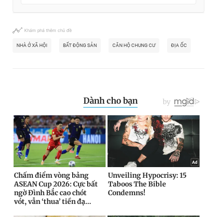
Khám phá thêm chủ đề
NHÀ Ở XÃ HỘI
BẤT ĐỘNG SẢN
CĂN HỘ CHUNG CƯ
ĐỊA ỐC