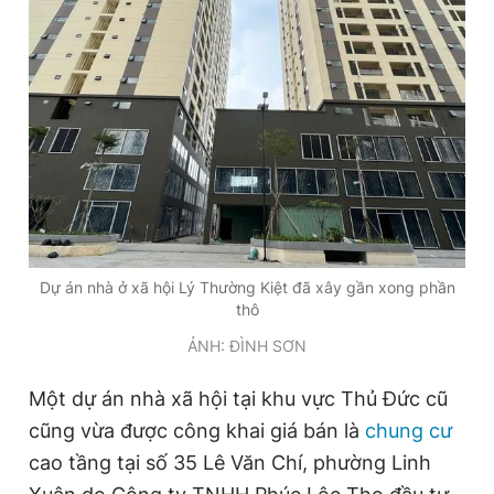
Giấy phép xuất bản số 110/GP - BTTTT cấp ngày 24.3.2020
© 2003-2026 Bản quyền thuộc về Báo Thanh Niên. Cấm sao
chép dưới mọi hình thức nếu không có sự chấp thuận bằng văn
bản. Phát triển bởi ePi Technologies, JSC.
Dự án nhà ở xã hội Lý Thường Kiệt đã xây gần xong phần
thô
ẢNH: ĐÌNH SƠN
Một dự án nhà xã hội tại khu vực Thủ Đức cũ
cũng vừa được công khai giá bán là
chung cư
cao tầng tại số 35 Lê Văn Chí, phường Linh