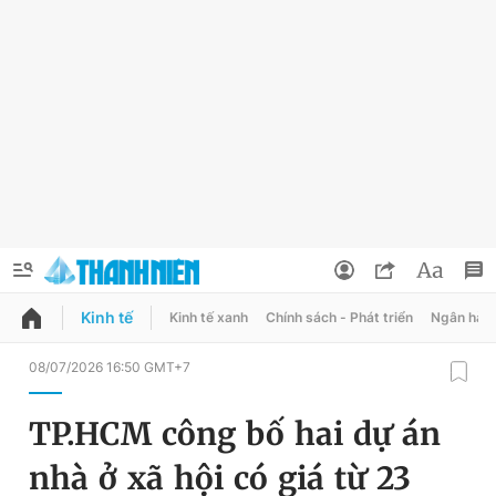
Kinh tế
Kinh tế xanh
Chính sách - Phát triển
Ngân hàn
QUẢNG CÁO
ĐẶT BÁO
08/07/2026 16:50 GMT+7
Thông tin tài khoản
TP.HCM công bố hai dự án
Đổi mật khẩu
Chuyên mục
nhà ở xã hội có giá từ 23
Tin đã lưu