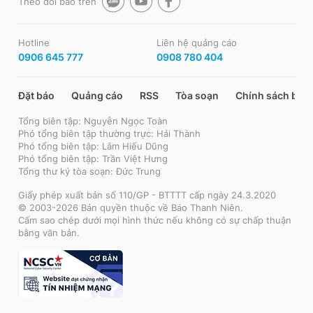
Theo dõi báo trên
Hotline
Liên hệ quảng cáo
0906 645 777
0908 780 404
Đặt báo
Quảng cáo
RSS
Tòa soạn
Chính sách bảo
Tổng biên tập: Nguyễn Ngọc Toàn
Phó tổng biên tập thường trực: Hải Thành
Phó tổng biên tập: Lâm Hiếu Dũng
Phó tổng biên tập: Trần Việt Hưng
Tổng thư ký tòa soạn: Đức Trung
Giấy phép xuất bản số 110/GP - BTTTT cấp ngày 24.3.2020
© 2003-2026 Bản quyền thuộc về Báo Thanh Niên.
Cấm sao chép dưới mọi hình thức nếu không có sự chấp thuận
bằng văn bản.