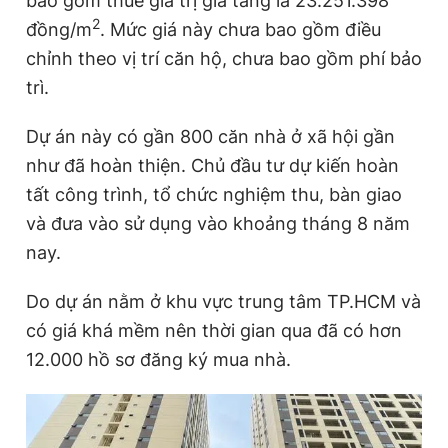
bao gồm thuế giá trị gia tăng là 23.251.398
2
đồng/m
. Mức giá này chưa bao gồm điều
chỉnh theo vị trí căn hộ, chưa bao gồm phí bảo
Đọc Thanh Niên trên điện thoại
trì.
Dự án này có gần 800 căn nhà ở xã hội gần
như đã hoàn thiện. Chủ đầu tư dự kiến hoàn
Theo dõi báo trên
tất công trình, tổ chức nghiệm thu, bàn giao
và đưa vào sử dụng vào khoảng tháng 8 năm
Hotline
Liên hệ quảng cáo
nay.
0906 645 777
0908 780 404
Do dự án nằm ở khu vực trung tâm TP.HCM và
Đặt báo
Quảng cáo
RSS
Tòa soạn
Chính sách bảo
có giá khá mềm nên thời gian qua đã có hơn
12.000 hồ sơ đăng ký mua nhà.
Tổng biên tập: Nguyễn Ngọc Toàn
Phó tổng biên tập thường trực: Hải Thành
Phó tổng biên tập: Lâm Hiếu Dũng
Phó tổng biên tập: Trần Việt Hưng
Tổng thư ký tòa soạn: Đức Trung