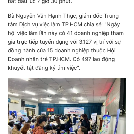
bắt đầu lúc 7 giờ 30 phút.
Bà Nguyễn Văn Hạnh Thục, giám đốc Trung
Đọc Thanh Niên trên điện thoại
tâm Dịch vụ việc làm TP.HCM chia sẻ: "Ngày
hội việc làm lần này có 41 doanh nghiệp tham
gia trực tiếp tuyển dụng với 3.127 vị trí với sự
đồng hành của 15 doanh nghiệp thuộc Hội
Theo dõi báo trên
Doanh nhân trẻ TP.HCM. Có 497 lao động
khuyết tật đăng ký tìm việc".
Hotline
Liên hệ quảng cáo
0906 645 777
0908 780 404
Đặt báo
Quảng cáo
RSS
Tòa soạn
Chính sách bảo
Tổng biên tập: Nguyễn Ngọc Toàn
Phó tổng biên tập thường trực: Hải Thành
Phó tổng biên tập: Lâm Hiếu Dũng
Phó tổng biên tập: Trần Việt Hưng
Tổng thư ký tòa soạn: Đức Trung