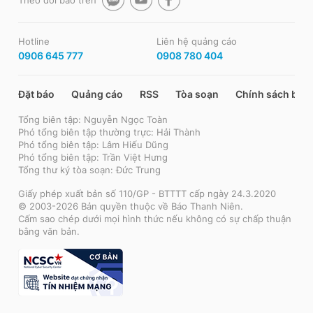
Theo dõi báo trên
Hotline
Liên hệ quảng cáo
0906 645 777
0908 780 404
Đặt báo
Quảng cáo
RSS
Tòa soạn
Chính sách bảo
Tổng biên tập: Nguyễn Ngọc Toàn
Phó tổng biên tập thường trực: Hải Thành
Phó tổng biên tập: Lâm Hiếu Dũng
Phó tổng biên tập: Trần Việt Hưng
Tổng thư ký tòa soạn: Đức Trung
Giấy phép xuất bản số 110/GP - BTTTT cấp ngày 24.3.2020
© 2003-2026 Bản quyền thuộc về Báo Thanh Niên.
Cấm sao chép dưới mọi hình thức nếu không có sự chấp thuận
bằng văn bản.