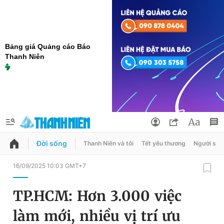
Bảng giá Quảng cáo Báo
Thanh Niên
Đời sống
Thanh Niên và tôi
Tết yêu thương
Người sốn
QUẢNG CÁO
ĐẶT BÁO
16/09/2025 10:03 GMT+7
Thông tin tài khoản
TP.HCM: Hơn 3.000 việc
Đổi mật khẩu
Chuyên mục
làm mới, nhiều vị trí ưu
Tin đã lưu