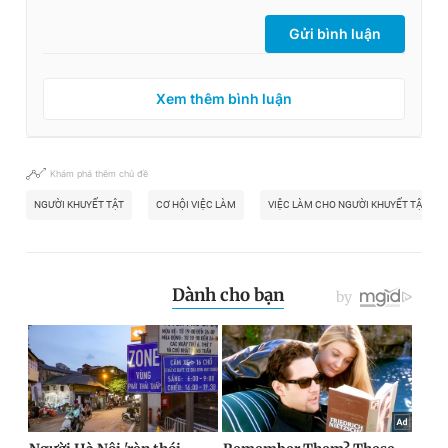
Gửi bình luận
Xem thêm bình luận
Khám phá thêm chủ đề
NGƯỜI KHUYẾT TẬT
CƠ HỘI VIỆC LÀM
VIỆC LÀM CHO NGƯỜI KHUYẾT TẬT