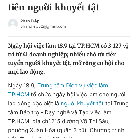
tiên người khuyết tật
Chuyên mục khác
Tin đã xem
Chào ngày mới
Tin 24h
Phan Diệp
phandiep32@gmail.com
Đăng xuất
Tin thị trường
Tin 360
Ngày hội việc làm 18.9 tại TP.HCM có 3.127 vị
trí từ 41 doanh nghiệp; nhiều chỗ ưu tiên
Video
Magazine
tuyển người khuyết tật, mở rộng cơ hội cho
mọi lao động.
Sản phẩm khác
Ngày 18.9,
Trung tâm Dịch vụ việc làm
Tiện ích
Bạn cần biết
TP.HCM
tổ chức ngày hội việc làm cho người
lao động đặc biệt là
người khuyết tật
tại Trung
tâm Bảo trợ - Dạy nghề và Tạo việc làm
Thông tin tòa soạn
Liên hệ quảng cáo
TP.HCM, địa chỉ 215 đường Võ Thị Sáu,
phường Xuân Hòa (quận 3 cũ). Chương trình