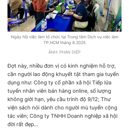
Giấy phép xuất bản số 110/GP - BTTTT cấp ngày 24.3.2020
© 2003-2026 Bản quyền thuộc về Báo Thanh Niên. Cấm sao
chép dưới mọi hình thức nếu không có sự chấp thuận bằng văn
bản. Phát triển bởi ePi Technologies, JSC.
Ngày hội việc làm tổ chức tại Trung tâm Dịch vụ việc làm
TP.HCM tháng 8.2025
ẢNH: PHAN DIỆP
Đợt này, nhiều đơn vị có kinh nghiệm hỗ trợ,
cần người lao động khuyết tật tham gia tuyển
dụng như: Công ty cổ phần xã hội Tiếp lửa
tuyển nhân viên bán hàng online, số lượng
không giới hạn, yêu cầu trình độ 9/12; Thư
viện sách nói dành cho người mù tuyển cộng
tác viên; Công ty TNHH Doanh nghiệp xã hội
đời rất đẹp…