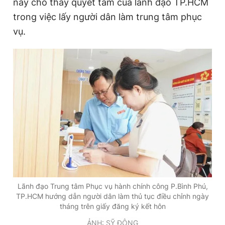
này cho thấy quyết tâm của lãnh đạo TP.HCM
trong việc lấy người dân làm trung tâm phục
vụ.
Đọc Thanh Niên trên điện thoại
Theo dõi báo trên
Hotline
Liên hệ quảng cáo
0906 645 777
0908 780 404
Đặt báo
Quảng cáo
RSS
Tòa soạn
Chính sách bảo
Tổng biên tập: Nguyễn Ngọc Toàn
Lãnh đạo Trung tâm Phục vụ hành chính công P.Bình Phú,
Phó tổng biên tập thường trực: Hải Thành
TP.HCM hướng dẫn người dân làm thủ tục điều chỉnh ngày
Phó tổng biên tập: Lâm Hiếu Dũng
tháng trên giấy đăng ký kết hôn
Phó tổng biên tập: Trần Việt Hưng
Tổng thư ký tòa soạn: Đức Trung
ẢNH: SỸ ĐÔNG