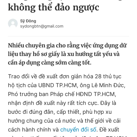
không thể đảo ngược
Chuyên mục khác
Tin đã xem
Chào ngày mới
Tin 24h
Sỹ Đông
sydongbtn@gmail.com
Đăng xuất
Tin thị trường
Tin 360
Nhiều chuyên gia cho rằng việc ứng dụng dữ
liệu thay hồ sơ giấy là xu hướng tất yếu và
Video
Magazine
cần áp dụng càng sớm càng tốt.
Trao đổi về đề xuất đơn giản hóa 28 thủ tục
Sản phẩm khác
hộ tịch của UBND TP.HCM, ông Lê Minh Đức,
Tiện ích
Bạn cần biết
Phó trưởng ban Pháp chế HĐND TP.HCM,
nhận định đề xuất này rất tích cực. Đây là
bước đi đúng đắn, cấp thiết, phù hợp xu
Thông tin tòa soạn
Liên hệ quảng cáo
hướng chung của cả nước và thế giới về cải
cách hành chính và
chuyển đổi số
. Đề xuất