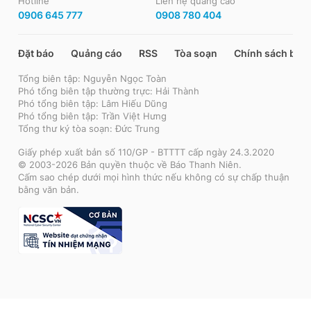
Hotline
Liên hệ quảng cáo
0906 645 777
0908 780 404
Đặt báo
Quảng cáo
RSS
Tòa soạn
Chính sách bảo
Tổng biên tập: Nguyễn Ngọc Toàn
Phó tổng biên tập thường trực: Hải Thành
Phó tổng biên tập: Lâm Hiếu Dũng
Phó tổng biên tập: Trần Việt Hưng
Tổng thư ký tòa soạn: Đức Trung
Giấy phép xuất bản số 110/GP - BTTTT cấp ngày 24.3.2020
© 2003-2026 Bản quyền thuộc về Báo Thanh Niên.
Cấm sao chép dưới mọi hình thức nếu không có sự chấp thuận
bằng văn bản.