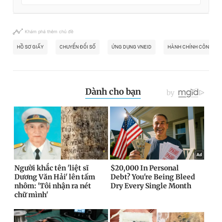
Khám phá thêm chủ đề
HỒ SƠ GIẤY
CHUYỂN ĐỔI SỐ
ỨNG DỤNG VNEID
HÀNH CHÍNH CÔNG