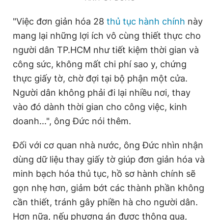
Giấy phép xuất bản số 110/GP - BTTTT cấp ngày 24.3.2020
© 2003-2026 Bản quyền thuộc về Báo Thanh Niên. Cấm sao
"Việc đơn giản hóa 28
thủ tục hành chính
này
chép dưới mọi hình thức nếu không có sự chấp thuận bằng văn
mang lại những lợi ích vô cùng thiết thực cho
bản. Phát triển bởi ePi Technologies, JSC.
người dân TP.HCM như tiết kiệm thời gian và
công sức, không mất chi phí sao y, chứng
thực giấy tờ, chờ đợi tại bộ phận một cửa.
Người dân không phải đi lại nhiều nơi, thay
vào đó dành thời gian cho công việc, kinh
doanh...", ông Đức nói thêm.
Đối với cơ quan nhà nước, ông Đức nhìn nhận
dùng dữ liệu thay giấy tờ giúp đơn giản hóa và
minh bạch hóa thủ tục, hồ sơ hành chính sẽ
gọn nhẹ hơn, giảm bớt các thành phần không
cần thiết, tránh gây phiền hà cho người dân.
Hơn nữa, nếu phương án được thông qua,