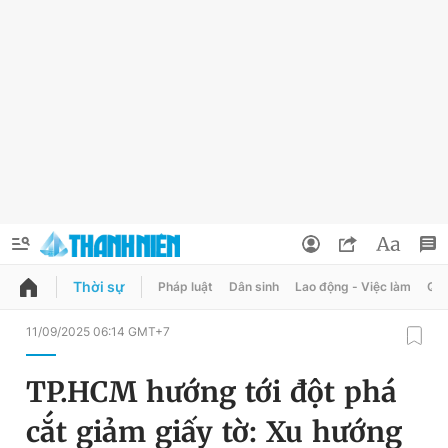
Thời sự
Pháp luật
Dân sinh
Lao động - Việc làm
Quy
QUẢNG CÁO
ĐẶT BÁO
11/09/2025 06:14 GMT+7
Thông tin tài khoản
TP.HCM hướng tới đột phá
Đổi mật khẩu
Chuyên mục
cắt giảm giấy tờ: Xu hướng
Tin đã lưu