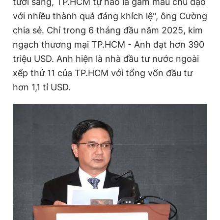
tươi sáng, TP.HCM tự hào là gam màu chủ đạo
Giấy phép xuất bản số 110/GP - BTTTT cấp ngày 24.3.2020
với nhiều thành quả đáng khích lệ", ông Cường
© 2003-2026 Bản quyền thuộc về Báo Thanh Niên. Cấm sao
chép dưới mọi hình thức nếu không có sự chấp thuận bằng văn
chia sẻ. Chỉ trong 6 tháng đầu năm 2025, kim
bản. Phát triển bởi ePi Technologies, JSC.
ngạch thương mại TP.HCM - Anh đạt hơn 390
triệu USD. Anh hiện là nhà đầu tư nước ngoài
xếp thứ 11 của TP.HCM với tổng vốn đầu tư
hơn 1,1 tỉ USD.