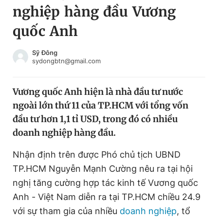
nghiệp hàng đầu Vương
Chuyên mục khác
Tin đã xem
quốc Anh
Chào ngày mới
Tin 24h
Đăng xuất
Sỹ Đông
sydongbtn@gmail.com
Tin thị trường
Tin 360
Vương quốc Anh hiện là nhà đầu tư nước
Video
Magazine
ngoài lớn thứ 11 của TP.HCM với tổng vốn
đầu tư hơn 1,1 tỉ USD, trong đó có nhiều
Sản phẩm khác
doanh nghiệp hàng đầu.
Tiện ích
Bạn cần biết
Nhận định trên được Phó chủ tịch UBND
TP.HCM Nguyễn Mạnh Cường nêu ra tại hội
Thông tin tòa soạn
Liên hệ quảng cáo
nghị tăng cường hợp tác kinh tế Vương quốc
Anh - Việt Nam diễn ra tại TP.HCM chiều 24.9
với sự tham gia của nhiều
doanh nghiệp
, tổ