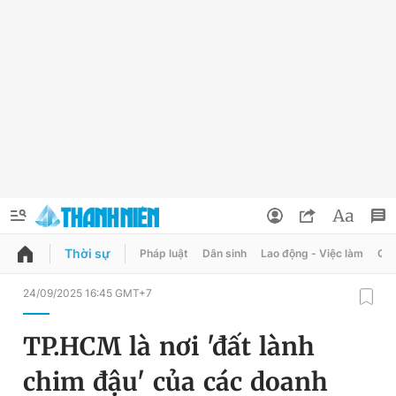
Thời sự
Pháp luật
Dân sinh
Lao động - Việc làm
Quy
QUẢNG CÁO
ĐẶT BÁO
24/09/2025 16:45 GMT+7
Thông tin tài khoản
TP.HCM là nơi 'đất lành
Đổi mật khẩu
Chuyên mục
chim đậu' của các doanh
Tin đã lưu