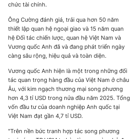
chức tài chính.
Ông Cường đánh giá, trải qua hơn 50 năm
Đọc Thanh Niên trên điện thoại
thiết lập quan hệ ngoại giao và 15 năm quan
hệ Đối tác chiến lược, quan hệ Việt Nam và
Vương quốc Anh đã và
đang phát triển ngày
càng sâu rộng, hiệu quả và toàn diện.
Theo dõi báo trên
Vương quốc Anh hiện là một trong những đối
Hotline
Liên hệ quảng cáo
tác quan trọng hàng đầu của Việt Nam ở châu
0906 645 777
0908 780 404
Âu, với kim ngạch thương mại song phương
hơn 4,3 tỉ USD trong nửa đầu năm 2025. Tổng
Đặt báo
Quảng cáo
RSS
Tòa soạn
Chính sách bảo
vốn đầu tư của doanh nghiệp Anh quốc tại
Tổng biên tập: Nguyễn Ngọc Toàn
Việt Nam đạt gần 4,7 tỉ USD.
Phó tổng biên tập thường trực: Hải Thành
Phó tổng biên tập: Lâm Hiếu Dũng
Phó tổng biên tập: Trần Việt Hưng
"Trên nền bức tranh hợp tác song phương
Tổng thư ký tòa soạn: Đức Trung