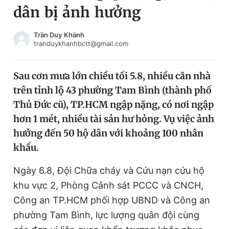
dân bị ảnh hưởng
Chuyên mục khác
Tin đã xem
Chào ngày mới
Tin 24h
Trần Duy Khánh
tranduykhanhbctt@gmail.com
Đăng xuất
Tin thị trường
Tin 360
Sau cơn mưa lớn chiều tối 5.8, nhiều căn nhà
trên tỉnh lộ 43 phường Tam Bình (thành phố
Video
Magazine
Thủ Đức cũ), TP.HCM ngập nặng, có nơi ngập
hơn 1 mét, nhiều tài sản hư hỏng. Vụ việc ảnh
hưởng đến 50 hộ dân với khoảng 100 nhân
Sản phẩm khác
khẩu.
Tiện ích
Bạn cần biết
Ngày 6.8, Đội Chữa cháy và Cứu nạn cứu hộ
khu vực 2, Phòng Cảnh sát PCCC và CNCH,
Thông tin tòa soạn
Liên hệ quảng cáo
Công an TP.HCM phối hợp UBND và Công an
phường Tam Bình, lực lượng quân đội cùng