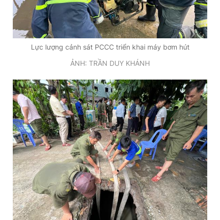
Lực lượng cảnh sát PCCC triển khai máy bơm hút
ẢNH: TRẦN DUY KHÁNH