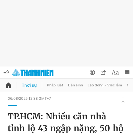
Thời sự
Pháp luật
Dân sinh
Lao động - Việc làm
Quy
QUẢNG CÁO
ĐẶT BÁO
06/08/2025 12:38 GMT+7
Thông tin tài khoản
TP.HCM: Nhiều căn nhà
Đổi mật khẩu
Chuyên mục
tỉnh lộ 43 ngập nặng, 50 hộ
Tin đã lưu