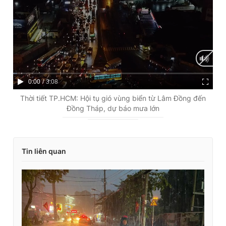
C
0:00
/
D
3:08
u
u
Thời tiết TP.HCM: Hội tụ gió vùng biển từ Lâm Đồng đến
Đồng Tháp, dự báo mưa lớn
r
r
r
a
e
t
Tin liên quan
n
i
t
o
T
n
i
m