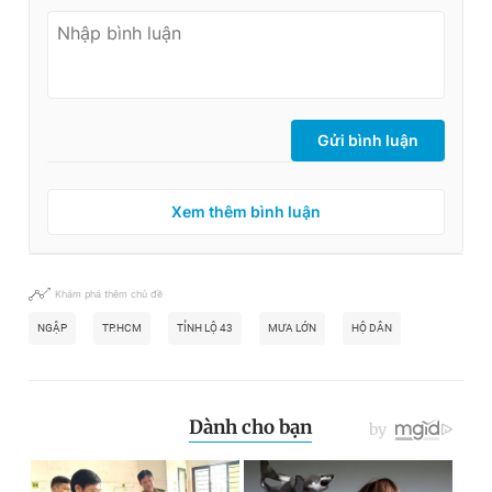
Gửi bình luận
Xem thêm bình luận
Khám phá thêm chủ đề
NGẬP
TP.HCM
TỈNH LỘ 43
MƯA LỚN
HỘ DÂN