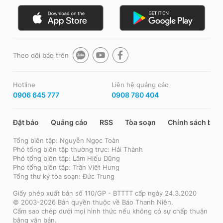
Theo dõi báo trên
Hotline
Liên hệ quảng cáo
0906 645 777
0908 780 404
Đặt báo
Quảng cáo
RSS
Tòa soạn
Chính sách bảo
Tổng biên tập: Nguyễn Ngọc Toàn
Phó tổng biên tập thường trực: Hải Thành
Phó tổng biên tập: Lâm Hiếu Dũng
Phó tổng biên tập: Trần Việt Hưng
Tổng thư ký tòa soạn: Đức Trung
Giấy phép xuất bản số 110/GP - BTTTT cấp ngày 24.3.2020
© 2003-2026 Bản quyền thuộc về Báo Thanh Niên.
Cấm sao chép dưới mọi hình thức nếu không có sự chấp thuận
bằng văn bản.