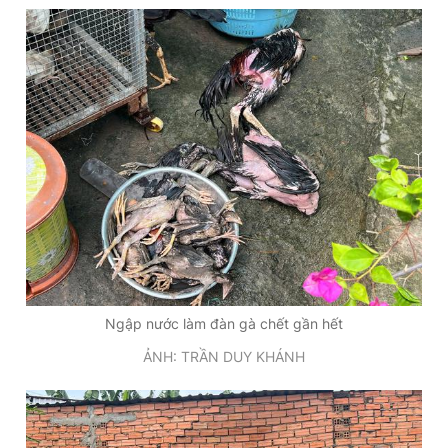
Ngập nước làm đàn gà chết gần hết
ẢNH: TRẦN DUY KHÁNH