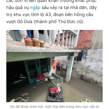
các đơn vị liên quan khẩn trương khắc phục
hậu quả vụ
ngập
sâu xảy ra tại nhà dân, dãy
trọ khu vực tỉnh lộ 43, đoạn bên hông cầu
Đọc Thanh Niên trên điện thoại
vượt Gò Dưa (thành phố Thủ Đức cũ).
Theo dõi báo trên
Hotline
Liên hệ quảng cáo
0906 645 777
0908 780 404
Đặt báo
Quảng cáo
RSS
Tòa soạn
Chính sách bảo
Tổng biên tập: Nguyễn Ngọc Toàn
Phó tổng biên tập thường trực: Hải Thành
Phó tổng biên tập: Lâm Hiếu Dũng
Phó tổng biên tập: Trần Việt Hưng
Tổng thư ký tòa soạn: Đức Trung
Dù đã được bơm hút, một nhà dân trong khu vực vẫn bị