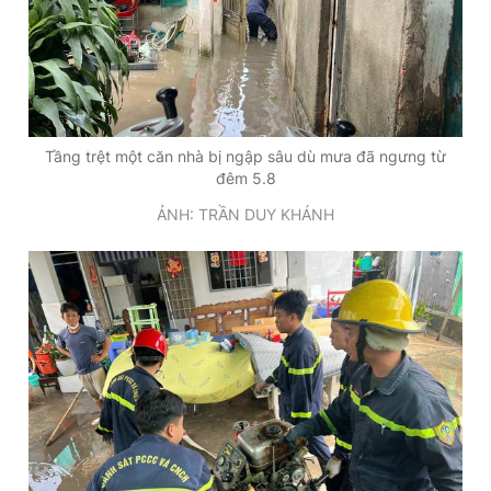
Tầng trệt một căn nhà bị ngập sâu dù mưa đã ngưng từ
đêm 5.8
ẢNH: TRẦN DUY KHÁNH