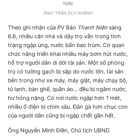
ngập
Giấy phép xuất bản số 110/GP - BTTTT cấp ngày 24.3.2020
© 2003-2026 Bản quyền thuộc về Báo Thanh Niên. Cấm sao
ẢNH: TRẦN DUY KHÁNH
chép dưới mọi hình thức nếu không có sự chấp thuận bằng văn
bản. Phát triển bởi ePi Technologies, JSC.
Theo ghi nhận của PV Báo
Thanh Niên
sáng
6.8, nhiều căn nhà và dãy trọ vẫn trong tình
trạng ngập úng, nước bẩn bao trùm. Cơ quan
chức năng triển khai nhiều máy bơm hút nước,
hỗ trợ người dân di dời tài sản. Một số phòng
trọ có tường gạch bị sập do nước lớn, tài sản
bên trong như xe máy, máy giặt, máy chạy bộ,
tủ lạnh, bàn ghế, quần áo... đều bị ngâm nước,
hư hỏng nặng. Có nơi nước ngập hơn 1 mét,
nhiều ổ điện bị chìm sâu. Đàn gà hơn chục con
của người dân cũng bị ngập chết gần hết.
Ông Nguyễn Minh Điền, Chủ tịch UBND