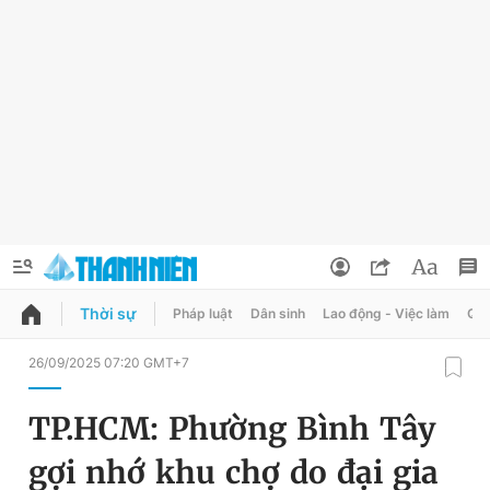
Thời sự
Pháp luật
Dân sinh
Lao động - Việc làm
Quy
QUẢNG CÁO
ĐẶT BÁO
26/09/2025 07:20 GMT+7
Thông tin tài khoản
TP.HCM: Phường Bình Tây
Đổi mật khẩu
Chuyên mục
gợi nhớ khu chợ do đại gia
Tin đã lưu