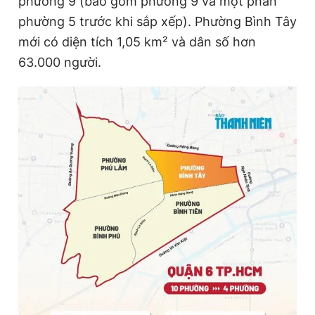
phường 9 (bao gồm phường 9 và một phần
phường 5 trước khi sắp xếp). Phường Bình Tây
mới có diện tích 1,05 km² và dân số hơn
Đọc Thanh Niên trên điện thoại
63.000 người.
Theo dõi báo trên
Hotline
Liên hệ quảng cáo
0906 645 777
0908 780 404
Đặt báo
Quảng cáo
RSS
Tòa soạn
Chính sách bảo
Tổng biên tập: Nguyễn Ngọc Toàn
Phó tổng biên tập thường trực: Hải Thành
Phó tổng biên tập: Lâm Hiếu Dũng
Phó tổng biên tập: Trần Việt Hưng
Tổng thư ký tòa soạn: Đức Trung