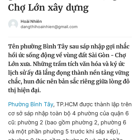
Chợ Lớn xây dựng
Chuyên mục khác
Tin đã xem
Chào ngày mới
Tin 24h
Hoài Nhiên
dangthihoainhien@gmail.com
Đăng xuất
Tin thị trường
Tin 360
Tên phường Bình Tây sau sáp nhập gợi nhắc
hồi ức sống động về vùng đất Sài Gòn - Chợ
Video
Magazine
Lớn xưa. Những trầm tích văn hóa và ký ức
lịch sử ấy đã lắng đọng thành nền tảng vững
chắc, hun đúc nên bản sắc riêng giữa lòng đô
Sản phẩm khác
thị hiện đại.
Tiện ích
Bạn cần biết
Phường Bình Tây
, TP.HCM được thành lập trên
cơ sở sáp nhập toàn bộ 4 phường của quận 6
Thông tin tòa soạn
Liên hệ quảng cáo
cũ: phường 2 (bao gồm phường 2, phường 6
và một phần phường 5 trước khi sắp xếp),