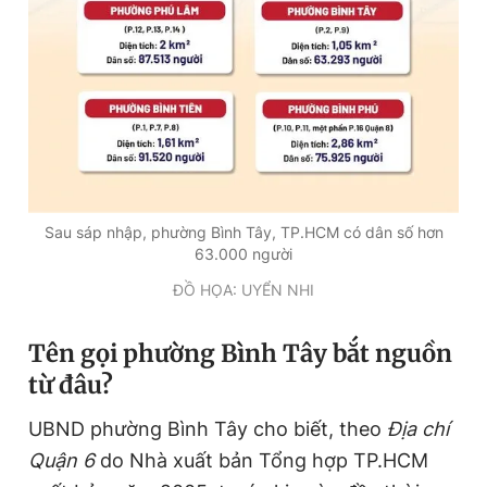
Giấy phép xuất bản số 110/GP - BTTTT cấp ngày 24.3.2020
© 2003-2026 Bản quyền thuộc về Báo Thanh Niên. Cấm sao
chép dưới mọi hình thức nếu không có sự chấp thuận bằng văn
bản. Phát triển bởi ePi Technologies, JSC.
Sau sáp nhập, phường Bình Tây, TP.HCM có dân số hơn
63.000 người
ĐỒ HỌA: UYỂN NHI
Tên gọi phường Bình Tây bắt nguồn
từ đâu?
UBND phường Bình Tây cho biết, theo
Địa chí
Quận 6
do Nhà xuất bản Tổng hợp TP.HCM