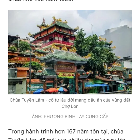
Chùa Tuyền Lâm - cổ tự lâu đời mang dấu ấn của vùng đất
Chợ Lớn
ẢNH: PHƯỜNG BÌNH TÂY CUNG CẤP
Trong hành trình hơn 167 năm tồn tại, chùa