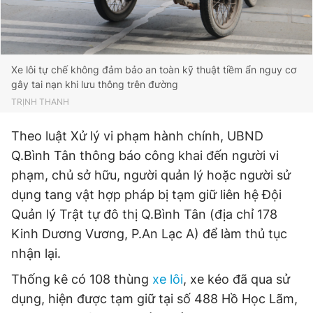
Giấy phép xuất bản số 110/GP - BTTTT cấp ngày 24.3.2020
© 2003-2026 Bản quyền thuộc về Báo Thanh Niên. Cấm sao
chép dưới mọi hình thức nếu không có sự chấp thuận bằng văn
bản. Phát triển bởi ePi Technologies, JSC.
Xe lôi tự chế không đảm bảo an toàn kỹ thuật tiềm ẩn nguy cơ
gây tai nạn khi lưu thông trên đường
TRỊNH THANH
Theo luật Xử lý vi phạm hành chính, UBND
Q.Bình Tân thông báo công khai đến người vi
phạm, chủ sở hữu, người quản lý hoặc người sử
dụng tang vật hợp pháp bị tạm giữ liên hệ Đội
Quản lý Trật tự đô thị Q.Bình Tân (địa chỉ 178
Kinh Dương Vương, P.An Lạc A) để làm thủ tục
nhận lại.
Thống kê có 108 thùng
xe lôi
, xe kéo đã qua sử
dụng, hiện được tạm giữ tại số 488 Hồ Học Lãm,