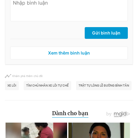
Gửi bình luận
Xem thêm bình luận
Khám phá thêm chủ đề
XE LÔI
TÌM CHỦ NHÂN XE LÔI TỰ CHẾ
TRẬT TỰ LÒNG LỀ ĐƯỜNG BÌNH TÂN