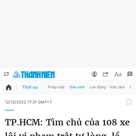
Thời sự
Pháp luật
Dân sinh
Lao động - Việc làm
Quy
QUẢNG CÁO
ĐẶT BÁO
12/12/2022 17:31 GMT+7
Thông tin tài khoản
TP.HCM: Tìm chủ của 108 xe
Đổi mật khẩu
Chuyên mục
Tin đã lưu