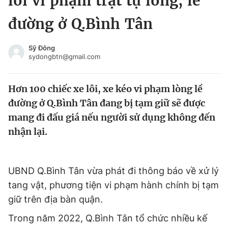
lôi vi phạm trật tự lòng, lề
Chuyên mục khác
đường ở Q.Bình Tân
Tin đã xem
Chào ngày mới
Tin 24h
Sỹ Đông
Đăng xuất
sydongbtn@gmail.com
Tin thị trường
Tin 360
Hơn 100 chiếc xe lôi, xe kéo vi phạm lòng lề
Video
Magazine
đường ở Q.Bình Tân đang bị tạm giữ sẽ được
mang đi đấu giá nếu người sử dụng không đến
nhận lại.
Sản phẩm khác
Tiện ích
Bạn cần biết
UBND Q.Bình Tân vừa phát đi thông báo về xử lý
tang vật, phương tiện vi phạm hành chính bị tạm
Thông tin tòa soạn
Liên hệ quảng cáo
giữ trên địa bàn quận.
Trong năm 2022, Q.Bình Tân tổ chức nhiều kế