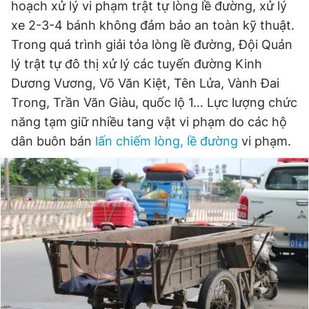
hoạch xử lý vi phạm trật tự lòng lề đường, xử lý
xe 2-3-4 bánh không đảm bảo an toàn kỹ thuật.
Trong quá trình giải tỏa lòng lề đường, Đội Quản
Đọc Thanh Niên trên điện thoại
lý trật tự đô thị xử lý các tuyến đường Kinh
Dương Vương, Võ Văn Kiệt, Tên Lửa, Vành Đai
Trong, Trần Văn Giàu, quốc lộ 1… Lực lượng chức
năng tạm giữ nhiều tang vật vi phạm do các hộ
Theo dõi báo trên
dân buôn bán
lấn chiếm lòng, lề đường
vi phạm.
Hotline
Liên hệ quảng cáo
0906 645 777
0908 780 404
Đặt báo
Quảng cáo
RSS
Tòa soạn
Chính sách bảo
Tổng biên tập: Nguyễn Ngọc Toàn
Phó tổng biên tập thường trực: Hải Thành
Phó tổng biên tập: Lâm Hiếu Dũng
Phó tổng biên tập: Trần Việt Hưng
Tổng thư ký tòa soạn: Đức Trung