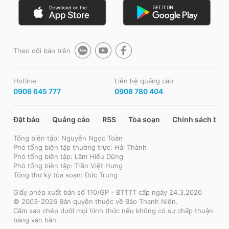
Theo dõi báo trên
Hotline
Liên hệ quảng cáo
0906 645 777
0908 780 404
Đặt báo
Quảng cáo
RSS
Tòa soạn
Chính sách bảo
Tổng biên tập: Nguyễn Ngọc Toàn
Phó tổng biên tập thường trực: Hải Thành
Phó tổng biên tập: Lâm Hiếu Dũng
Phó tổng biên tập: Trần Việt Hưng
Tổng thư ký tòa soạn: Đức Trung
Giấy phép xuất bản số 110/GP - BTTTT cấp ngày 24.3.2020
© 2003-2026 Bản quyền thuộc về Báo Thanh Niên.
Cấm sao chép dưới mọi hình thức nếu không có sự chấp thuận
bằng văn bản.