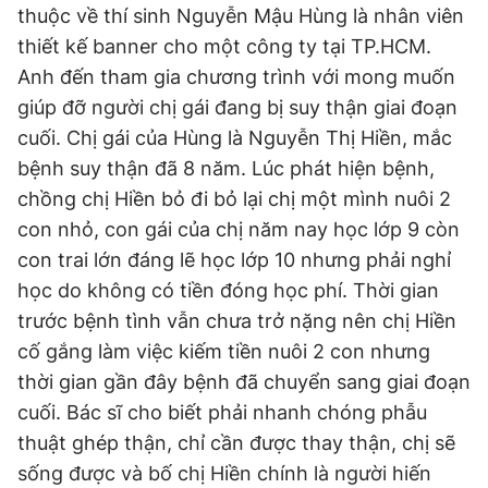
thuộc về thí sinh Nguyễn Mậu Hùng là nhân viên
Đọc Thanh Niên trên điện thoại
thiết kế banner cho một công ty tại TP.HCM.
Anh đến tham gia chương trình với mong muốn
giúp đỡ người chị gái đang bị suy thận giai đoạn
cuối. Chị gái của Hùng là Nguyễn Thị Hiền, mắc
bệnh suy thận đã 8 năm. Lúc phát hiện bệnh,
Theo dõi báo trên
chồng chị Hiền bỏ đi bỏ lại chị một mình nuôi 2
con nhỏ, con gái của chị năm nay học lớp 9 còn
Hotline
Liên hệ quảng cáo
con trai lớn đáng lẽ học lớp 10 nhưng phải nghỉ
0906 645 777
0908 780 404
học do không có tiền đóng học phí. Thời gian
trước bệnh tình vẫn chưa trở nặng nên chị Hiền
Đặt báo
Quảng cáo
RSS
Tòa soạn
Chính sách bảo
cố gắng làm việc kiếm tiền nuôi 2 con nhưng
Tổng biên tập: Nguyễn Ngọc Toàn
thời gian gần đây bệnh đã chuyển sang giai đoạn
Phó tổng biên tập thường trực: Hải Thành
Phó tổng biên tập: Lâm Hiếu Dũng
cuối. Bác sĩ cho biết phải nhanh chóng phẫu
Phó tổng biên tập: Trần Việt Hưng
Tổng thư ký tòa soạn: Đức Trung
thuật ghép thận, chỉ cần được thay thận, chị sẽ
sống được và bố chị Hiền chính là người hiến
Giấy phép xuất bản số 110/GP - BTTTT cấp ngày 24.3.2020