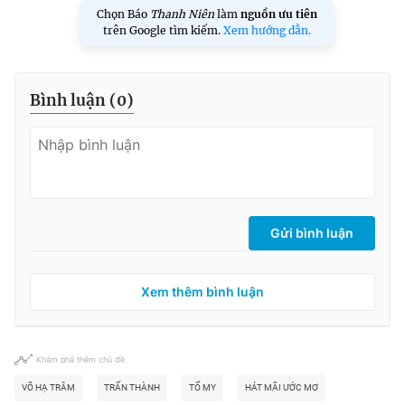
Chọn Báo
Thanh Niên
làm
nguồn ưu tiên
trên Google tìm kiếm.
Xem hướng dẫn.
Bình luận (
0
)
Gửi bình luận
Xem thêm bình luận
Khám phá thêm chủ đề
VÕ HẠ TRÂM
TRẤN THÀNH
TỐ MY
HÁT MÃI ƯỚC MƠ