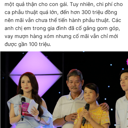
© 2003-2026 Bản quyền thuộc về Báo Thanh Niên. Cấm sao
một quả thận cho con gái. Tuy nhiên, chi phí cho
chép dưới mọi hình thức nếu không có sự chấp thuận bằng văn
ca phẫu thuật quá lớn, đến hơn 300 triệu đồng
bản. Phát triển bởi ePi Technologies, JSC.
nên mãi vẫn chưa thể tiến hành phẫu thuật. Các
anh chị em trong gia đình đã cố gắng gom góp,
vay mượn hàng xóm nhưng cố mãi vẫn chỉ mới
được gần 100 triệu.