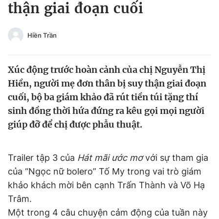
thận giai đoạn cuối
Tin đã xem
Chào ngày mới
Tin 24h
Đăng xuất
Hiền Trần
Tin thị trường
Tin 360
Xúc động trước hoàn cảnh của chị Nguyễn Thị
Video
Magazine
Hiền, người mẹ đơn thân bị suy thận giai đoạn
cuối, bộ ba giám khảo đã rút tiền túi tặng thí
sinh đồng thời hứa đứng ra kêu gọi mọi người
Sản phẩm khác
giúp đỡ để chị được phẫu thuật.
Tiện ích
Bạn cần biết
Trailer tập 3 của
Hát mãi ước mơ
với sự tham gia
Thông tin tòa soạn
Liên hệ quảng cáo
của “Ngọc nữ bolero” Tố My trong vai trò giám
khảo khách mời bên cạnh Trấn Thành và Võ Hạ
Trâm.
Một trong 4 câu chuyện cảm động của tuần này