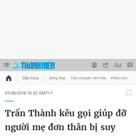
Văn hóa
Sống đẹp
Câu chuyện văn hóa
Khảo cứu
X
QUẢNG CÁO
ĐẶT BÁO
01/08/2019 10:32 GMT+7
Thông tin tài khoản
Trấn Thành kêu gọi giúp đỡ
Đổi mật khẩu
Chuyên mục
người mẹ đơn thân bị suy
Tin đã lưu
Chuyên mục khác