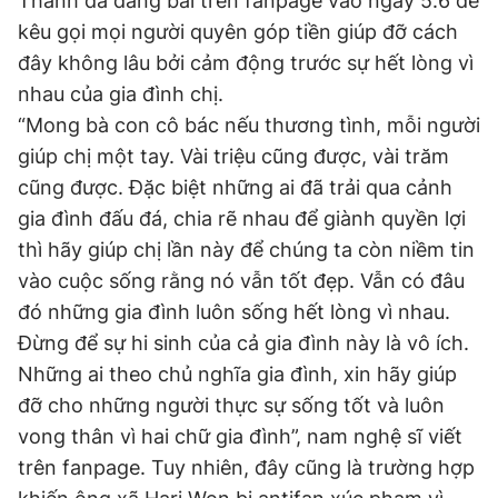
Thành đã đăng bài trên fanpage vào ngày 5.6 để
kêu gọi mọi người quyên góp tiền giúp đỡ cách
đây không lâu bởi cảm động trước sự hết lòng vì
nhau của gia đình chị.
“Mong bà con cô bác nếu thương tình, mỗi người
giúp chị một tay. Vài triệu cũng được, vài trăm
cũng được. Đặc biệt những ai đã trải qua cảnh
gia đình đấu đá, chia rẽ nhau để giành quyền lợi
thì hãy giúp chị lần này để chúng ta còn niềm tin
vào cuộc sống rằng nó vẫn tốt đẹp. Vẫn có đâu
đó những gia đình luôn sống hết lòng vì nhau.
Đừng để sự hi sinh của cả gia đình này là vô ích.
Những ai theo chủ nghĩa gia đình, xin hãy giúp
đỡ cho những người thực sự sống tốt và luôn
vong thân vì hai chữ gia đình”, nam nghệ sĩ viết
trên fanpage. Tuy nhiên, đây cũng là trường hợp