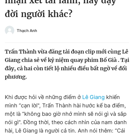
nhận xét tài lanh, hay dạy
Chuyên mục khác
đời người khác?
Tin đã xem
Chào ngày mới
Tin 24h
Đăng xuất
Thạch Anh
Tin thị trường
Tin 360
Trấn Thành vừa đăng tải đoạn clip mới cùng Lê
Video
Magazine
Giang chia sẻ về kỷ niệm quay phim Bố Già . Tại
đây, cả hai còn tiết lộ nhiều điều bất ngờ về đối
phương.
Sản phẩm khác
Tiện ích
Bạn cần biết
Khi được hỏi về những điểm ở
Lê Giang
khiến
mình “cạn lời", Trấn Thành hài hước kể ba điểm,
Thông tin tòa soạn
Liên hệ quảng cáo
một là “không bao giờ nhớ mình sẽ nói gì và sắp
nói gì". Đồng thời, theo cách nhìn của nam danh
hài, Lê Giang là người cả tin. Anh nói thêm: “Cái