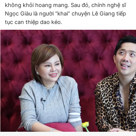
không khỏi hoang mang. Sau đó, chính nghệ sĩ
Giấy phép xuất bản số 110/GP - BTTTT cấp ngày 24.3.2020
© 2003-2026 Bản quyền thuộc về Báo Thanh Niên. Cấm sao
Ngọc Giàu là người “khai” chuyện Lê Giang tiếp
chép dưới mọi hình thức nếu không có sự chấp thuận bằng văn
tục can thiệp dao kéo.
bản. Phát triển bởi ePi Technologies, JSC.