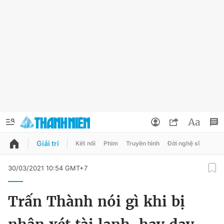
Giải trí
Kết nối
Phim
Truyền hình
Đời nghệ sĩ
QUẢNG CÁO
ĐẶT BÁO
30/03/2021 10:54 GMT+7
Thông tin tài khoản
Trấn Thành nói gì khi bị
Đổi mật khẩu
Chuyên mục
Tin đã lưu