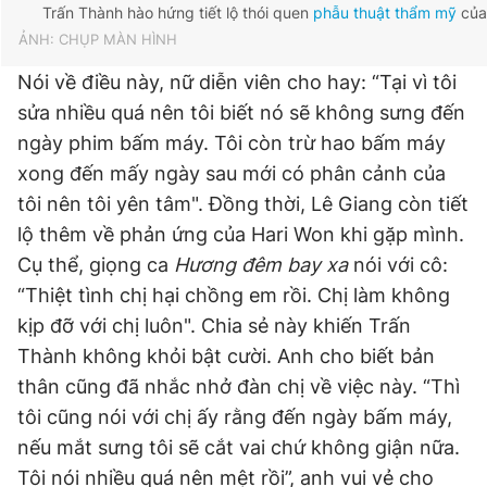
Trấn Thành hào hứng tiết lộ thói quen
phẫu thuật thẩm mỹ
của 
ẢNH: CHỤP MÀN HÌNH
Nói về điều này, nữ diễn viên cho hay: “Tại vì tôi
sửa nhiều quá nên tôi biết nó sẽ không sưng đến
ngày phim bấm máy. Tôi còn trừ hao bấm máy
xong đến mấy ngày sau mới có phân cảnh của
tôi nên tôi yên tâm". Đồng thời, Lê Giang còn tiết
lộ thêm về phản ứng của Hari Won khi gặp mình.
Cụ thể, giọng ca
Hương đêm bay xa
nói với cô:
“Thiệt tình chị hại chồng em rồi. Chị làm không
kịp đỡ với chị luôn". Chia sẻ này khiến Trấn
Thành không khỏi bật cười. Anh cho biết bản
thân cũng đã nhắc nhở đàn chị về việc này. “Thì
tôi cũng nói với chị ấy rằng đến ngày bấm máy,
nếu mắt sưng tôi sẽ cắt vai chứ không giận nữa.
Tôi nói nhiều quá nên mệt rồi”, anh vui vẻ cho