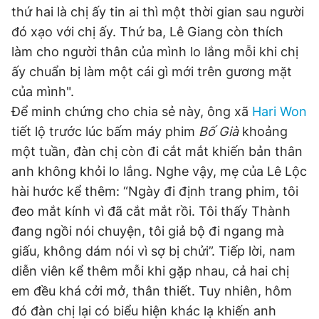
thứ hai là chị ấy tin ai thì một thời gian sau người
đó xạo với chị ấy. Thứ ba, Lê Giang còn thích
Đọc Thanh Niên trên điện thoại
làm cho người thân của mình lo lắng mỗi khi chị
ấy chuẩn bị làm một cái gì mới trên gương mặt
của mình".
Để minh chứng cho chia sẻ này, ông xã
Hari Won
tiết lộ trước lúc bấm máy phim
Bố Già
khoảng
Theo dõi báo trên
một tuần, đàn chị còn đi cắt mắt khiến bản thân
anh không khỏi lo lắng. Nghe vậy, mẹ của Lê Lộc
Hotline
Liên hệ quảng cáo
hài hước kể thêm: “Ngày đi định trang phim, tôi
0906 645 777
0908 780 404
đeo mắt kính vì đã cắt mắt rồi. Tôi thấy Thành
đang ngồi nói chuyện, tôi giả bộ đi ngang mà
Đặt báo
Quảng cáo
RSS
Tòa soạn
Chính sách bảo
giấu, không dám nói vì sợ bị chửi”. Tiếp lời, nam
Tổng biên tập: Nguyễn Ngọc Toàn
diễn viên kể thêm mỗi khi gặp nhau, cả hai chị
Phó tổng biên tập thường trực: Hải Thành
Phó tổng biên tập: Lâm Hiếu Dũng
em đều khá cởi mở, thân thiết. Tuy nhiên, hôm
Phó tổng biên tập: Trần Việt Hưng
Tổng thư ký tòa soạn: Đức Trung
đó đàn chị lại có biểu hiện khác lạ khiến anh