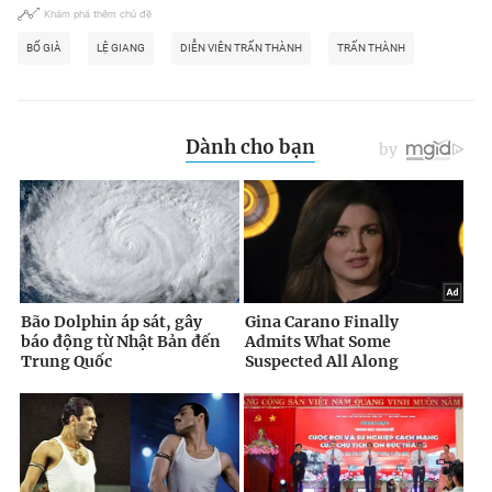
Khám phá thêm chủ đề
BỐ GIÀ
LỆ GIANG
DIỄN VIÊN TRẤN THÀNH
TRẤN THÀNH