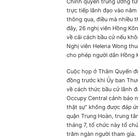
Chính quyền trung ương từ
trực tiếp lãnh đạo vào nă
thông qua, điều mà nhiều t
đây, 26 nghị viên Hồng Kôn
về cải cách bầu cử nếu khô
Nghị viên Helena Wong th
cho phép người dân Hồng K
Cuộc họp ở Thâm Quyến đượ
đồng trước khi Ủy ban Thư
về cách thức bầu cử lãnh đ
Occupy Central cảnh báo n
thật sự” không được đáp ứ
quận Trung Hoàn, trung tâm
tháng 7, tổ chức này tổ ch
trăm ngàn người tham gia.