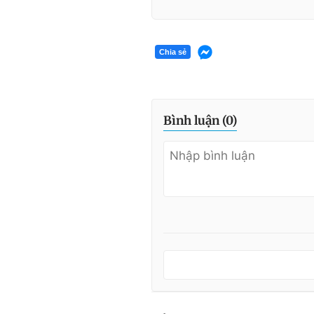
Chia sẻ
Bình luận (
0
)