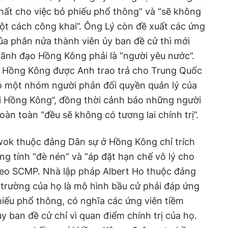
hất cho việc bỏ phiếu phổ thông” và “sẽ không
ột cách công khai”. Ông Lý còn đề xuất các ứng
ủa phân nửa thành viên ủy ban đề cử thì mới
lãnh đạo Hồng Kông phải là “người yêu nước”.
i Hồng Kông được Anh trao trả cho Trung Quốc
có một nhóm người phản đối quyền quản lý của
i Hồng Kông”, đồng thời cảnh báo những người
n toàn “đều sẽ không có tương lai chính trị”.
Kwok thuộc đảng Dân sự ở Hồng Kông chỉ trích
ng tính “đè nén” và “áp đặt hạn chế vô lý cho
theo SCMP. Nhà lập pháp Albert Ho thuộc đảng
trường của họ là mô hình bầu cử phải đáp ứng
hiếu phổ thông, có nghĩa các ứng viên tiềm
ủy ban đề cử chỉ vì quan điểm chính trị của họ.