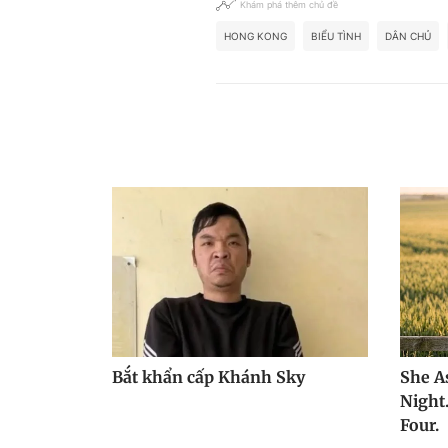
Khám phá thêm chủ đề
HONG KONG
BIỂU TÌNH
DÂN CHỦ