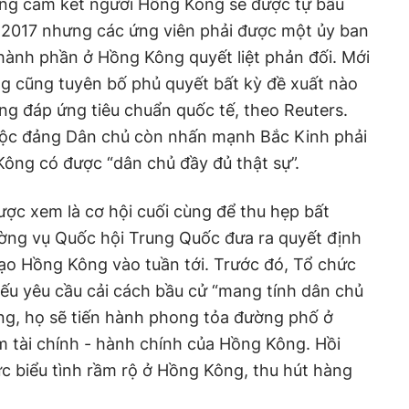
ng cam kết người Hồng Kông sẽ được tự bầu
m 2017 nhưng các ứng viên phải được một ủy ban
hành phần ở Hồng Kông quyết liệt phản đối. Mới
g cũng tuyên bố phủ quyết bất kỳ đề xuất nào
ng đáp ứng tiêu chuẩn quốc tế, theo Reuters.
uộc đảng Dân chủ còn nhấn mạnh Bắc Kinh phải
ông có được “dân chủ đầy đủ thật sự”.
c xem là cơ hội cuối cùng để thu hẹp bất
ờng vụ Quốc hội Trung Quốc đưa ra quyết định
ạo Hồng Kông vào tuần tới. Trước đó, Tổ chức
ếu yêu cầu cải cách bầu cử “mang tính dân chủ
ng, họ sẽ tiến hành phong tỏa đường phố ở
 tài chính - hành chính của Hồng Kông. Hồi
ức biểu tình rầm rộ ở Hồng Kông, thu hút hàng