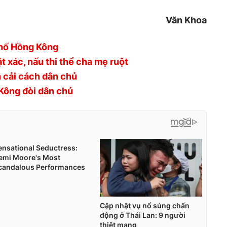
Văn Khoa
hố Hồng Kông
t xác, nấu thi thể cha mẹ ruột
h cải cách dân chủ
Kông đòi dân chủ