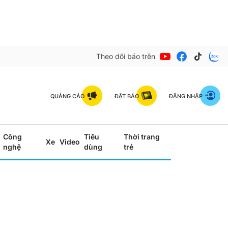
Theo dõi báo trên
QUẢNG CÁO
ĐẶT BÁO
ĐĂNG NHẬP
Công
Tiêu
Thời trang
Xe
Video
nghệ
dùng
trẻ