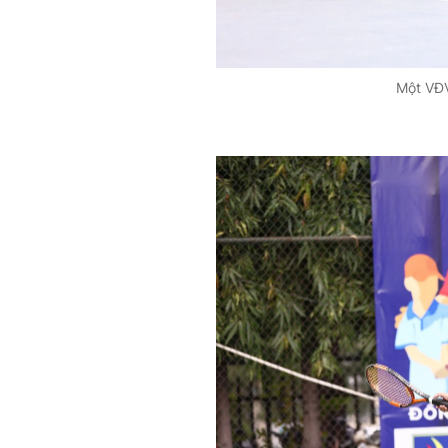
Một VĐV