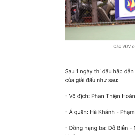
Các VĐV có
Sau 1 ngày thi đấu hấp dẫn
của giải đấu như sau:
- Vô địch: Phan Thiện Hoà
- Á quân: Hà Khánh - Phạ
- Đồng hạng ba: Đỗ Biễn -