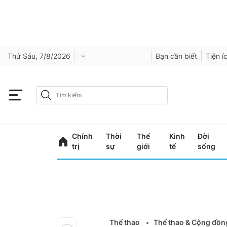
Thứ Sáu, 7/8/2026
Bạn cần biết
Tiện í
Chính
Thời
Thế
Kinh
Đời
trị
sự
giới
tế
sống
Thể thao
Thể thao & Cộng đồn