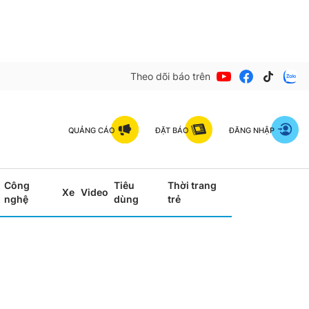
Theo dõi báo trên
QUẢNG CÁO
ĐẶT BÁO
ĐĂNG NHẬP
Công
Tiêu
Thời trang
Xe
Video
nghệ
dùng
trẻ