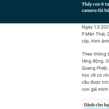
Thấy con 8 tu
camera thì bứ
Ngày 1.3.202
P.Mân Thái, 
clip, hình ản
Theo thông ti
tăng động. Gi
Quang Phiệt,
học về có nh
cầu được tríc
con gái mình