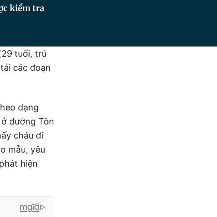
ợc kiểm tra
29 tuổi, trú
 tải các đoạn
heo dạng
ỷ ở đường Tôn
hấy cháu đi
o mẫu, yêu
 phát hiện