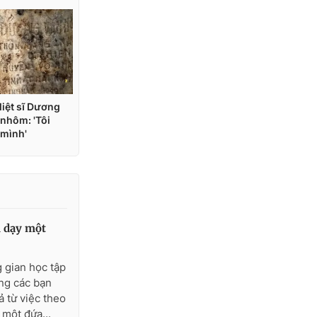
i dạy một
 gian học tập
ùng các bạn
ả từ việc theo
 một đứa...