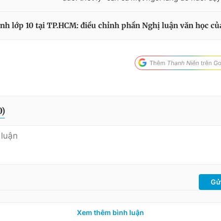
nh lớp 10 tại TP.HCM: điều chỉnh phần Nghị luận văn học c
0
)
Gử
Xem thêm bình luận