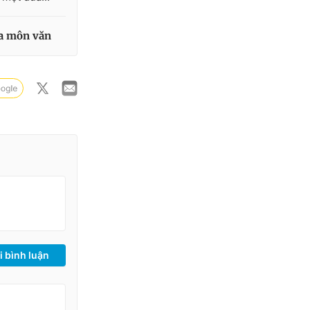
ủa môn văn
i bình luận