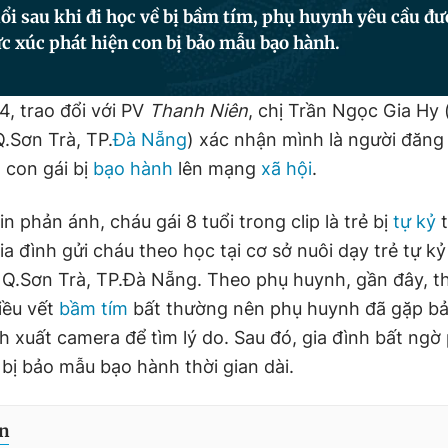
ổi sau khi đi học về bị bầm tím, phụ huynh yêu cầu đư
c xúc phát hiện con bị bảo mẫu bạo hành.
4, trao đổi với PV
Thanh Niên
, chị Trần Ngọc Gia Hy (
Q.Sơn Trà, TP.
Đà Nẵng
) xác nhận mình là người đăng
h con gái bị
bạo hành
lên mạng
xã hội
.
n phản ánh, cháu gái 8 tuổi trong clip là trẻ bị
tự kỷ
t
a đình gửi cháu theo học tại cơ sở nuôi dạy trẻ tự k
 Q.Sơn Trà, TP.Đà Nẵng. Theo phụ huynh, gần đây, t
iều vết
bầm tím
bất thường nên phụ huynh đã gặp bả
h xuất camera để tìm lý do. Sau đó, gia đình bất ngờ
 bị bảo mẫu bạo hành thời gian dài.