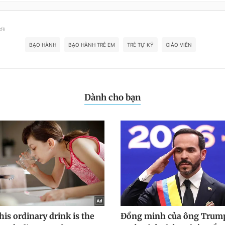
 đề
BẠO HÀNH
BẠO HÀNH TRẺ EM
TRẺ TỰ KỶ
GIÁO VIÊN