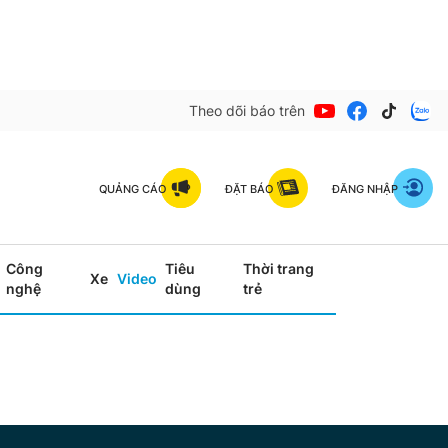
Theo dõi báo trên
QUẢNG CÁO
ĐẶT BÁO
ĐĂNG NHẬP
Công
Tiêu
Thời trang
Xe
Video
nghệ
dùng
trẻ