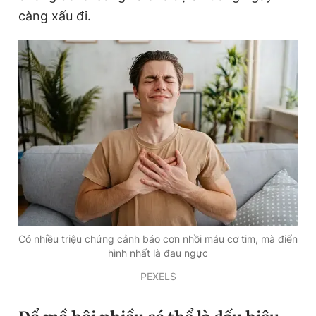
càng xấu đi.
Đọc Thanh Niên trên điện thoại
Theo dõi báo trên
Hotline
Liên hệ quảng cáo
0906 645 777
0908 780 404
Đặt báo
Quảng cáo
RSS
Tòa soạn
Chính sách bảo
Có nhiều triệu chứng cảnh báo cơn nhồi máu cơ tim, mà điển
hình nhất là đau ngực
Tổng biên tập: Nguyễn Ngọc Toàn
Phó tổng biên tập thường trực: Hải Thành
PEXELS
Phó tổng biên tập: Lâm Hiếu Dũng
Phó tổng biên tập: Trần Việt Hưng
Tổng thư ký tòa soạn: Đức Trung