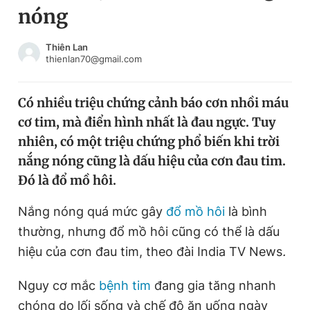
nóng
Chuyên mục khác
Tin đã xem
Chào ngày mới
Tin 24h
Thiên Lan
thienlan70@gmail.com
Đăng xuất
Tin thị trường
Tin 360
Có nhiều triệu chứng cảnh báo cơn nhồi máu
cơ tim, mà điển hình nhất là đau ngực. Tuy
Video
Magazine
nhiên, có một triệu chứng phổ biến khi trời
nắng nóng cũng là dấu hiệu của cơn đau tim.
Đó là đổ mồ hôi.
Sản phẩm khác
Tiện ích
Nắng nóng quá mức gây
Bạn cần biết
đổ mồ hôi
là bình
thường, nhưng đổ mồ hôi cũng có thể là dấu
hiệu của cơn đau tim, theo đài India TV News
.
Thông tin tòa soạn
Liên hệ quảng cáo
Nguy cơ mắc
bệnh tim
đang gia tăng nhanh
chóng do lối sống và chế độ ăn uống ngày