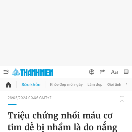
Sức khỏe
Khỏe đẹp mỗi ngày
Làm đẹp
Giới tính
Y t
QUẢNG CÁO
ĐẶT BÁO
26/05/2024 00:06 GMT+7
Thông tin tài khoản
Triệu chứng nhồi máu cơ
Đổi mật khẩu
Chuyên mục
tim dễ bị nhầm là do nắng
Tin đã lưu