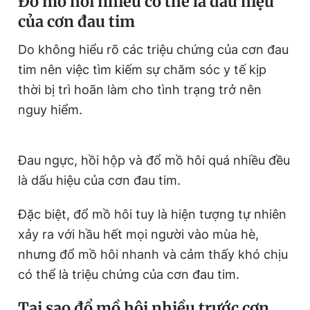
Đổ mồ hôi nhiều có thể là dấu hiệu
Giấy phép xuất bản số 110/GP - BTTTT cấp ngày 24.3.2020
của cơn đau tim
© 2003-2026 Bản quyền thuộc về Báo Thanh Niên. Cấm sao
chép dưới mọi hình thức nếu không có sự chấp thuận bằng văn
Do không hiểu rõ các triệu chứng của cơn đau
bản. Phát triển bởi ePi Technologies, JSC.
tim nên việc tìm kiếm sự chăm sóc y tế kịp
thời bị trì hoãn làm cho tình trạng trở nên
nguy hiểm.
Đau ngực, hồi hộp và đổ mồ hôi quá nhiều đều
là dấu hiệu của cơn đau tim.
Đặc biệt, đổ mồ hôi tuy là hiện tượng tự nhiên
xảy ra với hầu hết mọi người vào mùa hè,
nhưng đổ mồ hôi nhanh và cảm thấy khó chịu
có thể là triệu chứng của cơn đau tim.
Tại sao đổ mồ hôi nhiều trước cơn