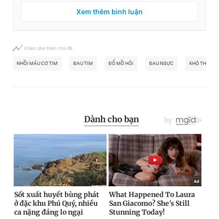
Xem thêm bình luận
Khám phá thêm chủ đề
NHỒI MÁU CƠ TIM
ĐAU TIM
ĐỔ MỒ HÔI
ĐAU NGỰC
KHÓ THỞ