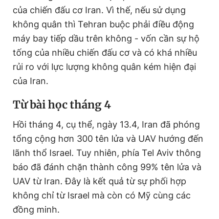
T
n
của chiến đấu cơ Iran. Vì thế, nếu sử dụng
i
không quân thì Tehran buộc phải điều động
m
máy bay tiếp dầu trên không - vốn cần sự hộ
tống của nhiều chiến đấu cơ và có khá nhiều
e
rủi ro với lực lượng không quân kém hiện đại
của Iran.
Từ bài học tháng 4
Hồi tháng 4, cụ thể, ngày 13.4, Iran đã phóng
tổng cộng hơn 300 tên lửa và UAV hướng đến
lãnh thổ Israel. Tuy nhiên, phía Tel Aviv thông
báo đã đánh chặn thành công 99% tên lửa và
UAV từ Iran. Đây là kết quả từ sự phối hợp
không chỉ từ Israel mà còn có Mỹ cùng các
đồng minh.