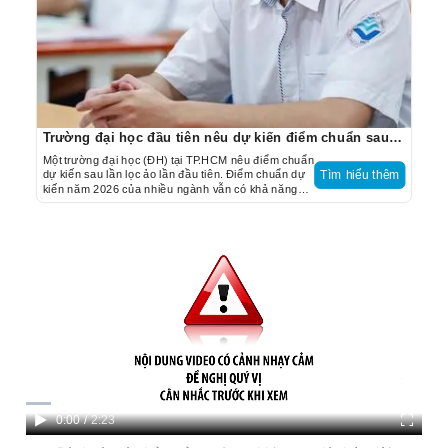
Trường đại học đầu tiên nêu dự kiến điểm chuẩn sau lọc ảo lần 1
Một trường đại học (ĐH) tại TP.HCM nêu điểm chuẩn
dự kiến sau lần lọc ảo lần đầu tiên. Điểm chuẩn dự
Tìm hiểu thêm
kiến năm 2026 của nhiều ngành vẫn có khả năng
thấp hơn năm 2025 từ khoảng 0,5 đến 3,5 điểm.
C
0:00
/
D
2:23