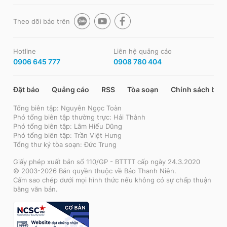
Theo dõi báo trên
Hotline
Liên hệ quảng cáo
0906 645 777
0908 780 404
Đặt báo
Quảng cáo
RSS
Tòa soạn
Chính sách bảo
Tổng biên tập: Nguyễn Ngọc Toàn
Phó tổng biên tập thường trực: Hải Thành
Phó tổng biên tập: Lâm Hiếu Dũng
Phó tổng biên tập: Trần Việt Hưng
Tổng thư ký tòa soạn: Đức Trung
Giấy phép xuất bản số 110/GP - BTTTT cấp ngày 24.3.2020
© 2003-2026 Bản quyền thuộc về Báo Thanh Niên.
Cấm sao chép dưới mọi hình thức nếu không có sự chấp thuận
bằng văn bản.