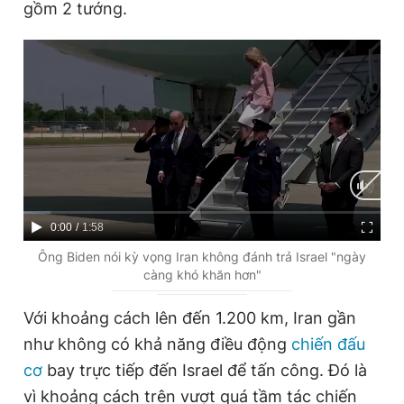
gồm 2 tướng.
C
0:00
/
D
1:58
u
u
Ông Biden nói kỳ vọng Iran không đánh trả Israel "ngày
càng khó khăn hơn"
r
r
r
a
Với khoảng cách lên đến 1.200 km, Iran gần
e
t
như không có khả năng điều động
chiến đấu
n
i
cơ
bay trực tiếp đến Israel để tấn công. Đó là
t
o
vì khoảng cách trên vượt quá tầm tác chiến