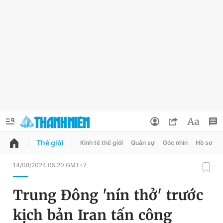
Thế giới
Kinh tế thế giới
Quân sự
Góc nhìn
Hồ sơ
QUẢNG CÁO
ĐẶT BÁO
14/08/2024 05:20 GMT+7
Thông tin tài khoản
Trung Đông 'nín thở' trước
Đổi mật khẩu
Chuyên mục
kịch bản Iran tấn công
Tin đã lưu