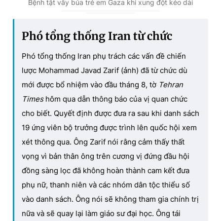
u
u
Bệnh tật vây bủa trẻ em Gaza khi xung đột kéo dài
r
r
r
a
Phó tổng thống Iran từ chức
e
t
Phó tổng thống Iran phụ trách các vấn đề chiến
n
i
lược Mohammad Javad Zarif (ảnh) đã từ chức dù
t
o
mới được bổ nhiệm vào đầu tháng 8, tờ
Tehran
T
n
Times
hôm qua dẫn thông báo của vị quan chức
i
cho biết. Quyết định được đưa ra sau khi danh sách
m
19 ứng viên bộ trưởng được trình lên quốc hội xem
e
xét thông qua. Ông Zarif nói rằng cảm thấy thất
vọng vì bản thân ông trên cương vị đứng đầu hội
đồng sàng lọc đã không hoàn thành cam kết đưa
phụ nữ, thanh niên và các nhóm dân tộc thiểu số
vào danh sách. Ông nói sẽ không tham gia chính trị
nữa và sẽ quay lại làm giáo sư đại học. Ông tái