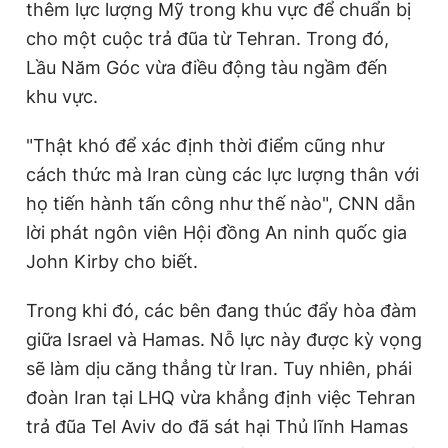
thêm lực lượng Mỹ trong khu vực để chuẩn bị
Giấy phép xuất bản số 110/GP - BTTTT cấp ngày 24.3.2020
cho một cuộc trả đũa từ Tehran. Trong đó,
© 2003-2026 Bản quyền thuộc về Báo Thanh Niên. Cấm sao
chép dưới mọi hình thức nếu không có sự chấp thuận bằng văn
Lầu Năm Góc vừa điều động tàu ngầm đến
bản. Phát triển bởi ePi Technologies, JSC.
khu vực.
"Thật khó để xác định thời điểm cũng như
cách thức mà Iran cùng các lực lượng thân với
họ tiến hành tấn công như thế nào", CNN dẫn
lời phát ngôn viên Hội đồng An ninh quốc gia
John Kirby cho biết.
Trong khi đó, các bên đang thúc đẩy hòa đàm
giữa Israel và Hamas. Nỗ lực này được kỳ vọng
sẽ làm dịu căng thẳng từ Iran. Tuy nhiên, phái
đoàn Iran tại LHQ vừa khẳng định việc Tehran
trả đũa Tel Aviv do đã sát hại Thủ lĩnh Hamas