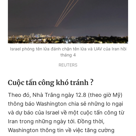
Đọc Thanh Niên trên điện thoại
Israel phóng tên lửa đánh chặn tên lửa và UAV của Iran hồi
tháng 4
Theo dõi báo trên
REUTERS
Hotline
Liên hệ quảng cáo
Cuộc tấn công khó tránh ?
0906 645 777
0908 780 404
Theo đó, Nhà Trắng ngày 12.8 (theo giờ Mỹ)
Đặt báo
Quảng cáo
RSS
Tòa soạn
Chính sách bảo
thông báo Washington chia sẻ những lo ngại
Tổng biên tập: Nguyễn Ngọc Toàn
và dự báo của Israel về một cuộc tấn công từ
Phó tổng biên tập thường trực: Hải Thành
Iran trong những ngày tới. Đồng thời,
Phó tổng biên tập: Lâm Hiếu Dũng
Phó tổng biên tập: Trần Việt Hưng
Washington thông tin về việc tăng cường
Tổng thư ký tòa soạn: Đức Trung