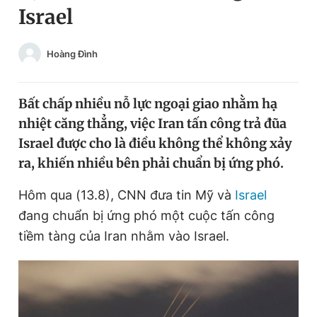
Israel
Chuyên mục khác
Tin đã xem
Chào ngày mới
Tin 24h
Hoàng Đình
Đăng xuất
Tin thị trường
Tin 360
Bất chấp nhiều nỗ lực ngoại giao nhằm hạ
nhiệt căng thẳng, việc Iran tấn công trả đũa
Video
Magazine
Israel được cho là điều không thể không xảy
ra, khiến nhiều bên phải chuẩn bị ứng phó.
Sản phẩm khác
Hôm qua (13.8), CNN đưa tin Mỹ và
Israel
đang chuẩn bị ứng phó một cuộc tấn công
Tiện ích
Bạn cần biết
tiềm tàng của Iran nhằm vào Israel.
Thông tin tòa soạn
Liên hệ quảng cáo