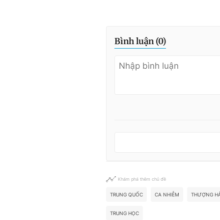
Bình luận (
0
)
Khám phá thêm chủ đề
TRUNG QUỐC
CA NHIỄM
THƯỢNG HẢ
TRUNG HỌC