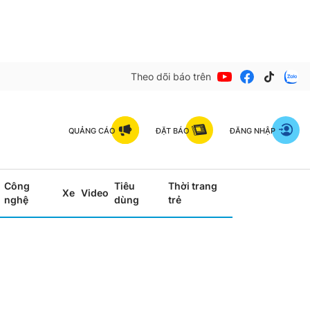
Theo dõi báo trên
QUẢNG CÁO
ĐẶT BÁO
ĐĂNG NHẬP
Công
Tiêu
Thời trang
Xe
Video
nghệ
dùng
trẻ