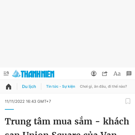
Du lịch
Tin tức - Sự kiện
Chơi gì, ăn đâu, đi thế nào?
B
QUẢNG CÁO
ĐẶT BÁO
11/11/2022 16:43 GMT+7
Thông tin tài khoản
Trung tâm mua sắm - khách
Đổi mật khẩu
Chuyên mục
Tin đã lưu