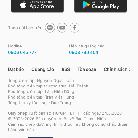
Theo dõi báo trên
Hotline
Liên hệ quảng cáo
0906 645 777
0908 780 404
Đặt báo
Quảng cáo
RSS
Tòa soạn
Chính sách bảo
Tổng biên tập: Nguyễn Ngọc Toàn
Phó tổng biên tập thường trực: Hải Thành
Phó tổng biên tập: Lâm Hiếu Dũng
Phó tổng biên tập: Trần Việt Hưng
Tổng thư ký tòa soạn: Đức Trung
Giấy phép xuất bản số 110/GP - BTTTT cấp ngày 24.3.2020
© 2003-2026 Bản quyền thuộc về Báo Thanh Niên.
Cấm sao chép dưới mọi hình thức nếu không có sự chấp thuận
bằng văn bản.