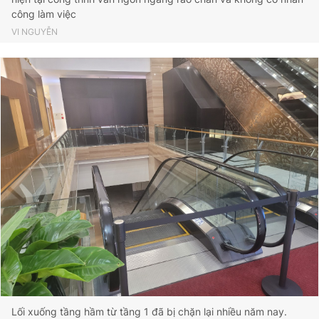
công làm việc
VI NGUYỄN
Lối xuống tầng hầm từ tầng 1 đã bị chặn lại nhiều năm nay.