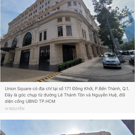
Giấy phép xuất bản số 110/GP - BTTTT cấp ngày 24.3.2020
© 2003-2026 Bản quyền thuộc về Báo Thanh Niên. Cấm sao
chép dưới mọi hình thức nếu không có sự chấp thuận bằng văn
bản. Phát triển bởi ePi Technologies, JSC.
Union Square có địa chỉ tại số 171 Đồng Khởi, P.Bến Thành, Q.1.
Đây là góc chụp từ đường Lê Thánh Tôn và Nguyễn Huệ, đối
diện cổng UBND TP.HCM
VI NGUYỄN