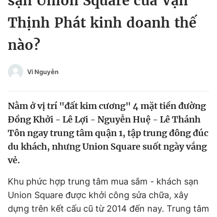
sạn Union Square của Vạn
Chuyên mục khác
Thịnh Phát kinh doanh thế
Tin đã xem
Chào ngày mới
Tin 24h
nào?
Đăng xuất
Tin thị trường
Tin 360
Vi Nguyễn
Video
Magazine
Nằm ở vị trí "đất kim cương" 4 mặt tiền đường
Đồng Khởi - Lê Lợi - Nguyễn Huệ - Lê Thánh
Sản phẩm khác
Tôn ngay trung tâm quận 1, tập trung đông đúc
du khách, nhưng Union Square suốt ngày vắng
Tiện ích
Bạn cần biết
vẻ.
Thông tin tòa soạn
Liên hệ quảng cáo
Khu phức hợp trung tâm mua sắm - khách sạn
Union Square được khởi công sửa chữa, xây
dựng trên kết cấu cũ từ 2014 đến nay. Trung tâm