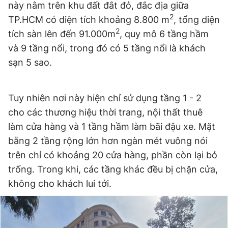
này nằm trên khu đất đắt đỏ, đắc địa giữa
2
TP.HCM có diện tích khoảng 8.800 m
, tổng diện
2
tích sàn lên đến 91.000m
, quy mô 6 tầng hầm
Đọc Thanh Niên trên điện thoại
và 9 tầng nổi, trong đó có 5 tầng nổi là khách
sạn 5 sao.
Tuy nhiên nơi này hiện chỉ sử dụng tầng 1 - 2
Theo dõi báo trên
cho các thương hiệu thời trang, nội thất thuê
làm cửa hàng và 1 tầng hầm làm bãi đậu xe. Mặt
Hotline
Liên hệ quảng cáo
0906 645 777
0908 780 404
bằng 2 tầng rộng lớn hơn ngàn mét vuông nói
trên chỉ có khoảng 20 cửa hàng, phần còn lại bỏ
Đặt báo
Quảng cáo
RSS
Tòa soạn
Chính sách bảo
trống. Trong khi, các tầng khác đều bị chặn cửa,
không cho khách lui tới.
Tổng biên tập: Nguyễn Ngọc Toàn
Phó tổng biên tập thường trực: Hải Thành
Phó tổng biên tập: Lâm Hiếu Dũng
Phó tổng biên tập: Trần Việt Hưng
Tổng thư ký tòa soạn: Đức Trung