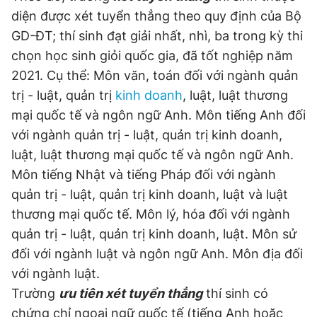
diện được xét tuyển thẳng theo quy định của Bộ
GD-ĐT; thí sinh đạt giải nhất, nhì, ba trong kỳ thi
Đọc Thanh Niên trên điện thoại
chọn học sinh giỏi quốc gia, đã tốt nghiệp năm
2021. Cụ thể: Môn văn, toán đối với ngành quản
trị - luật, quản trị
kinh doanh
, luật, luật thương
mại quốc tế và ngôn ngữ Anh. Môn tiếng Anh đối
với ngành quản trị - luật, quản trị kinh doanh,
Theo dõi báo trên
luật, luật thương mại quốc tế và ngôn ngữ Anh.
Môn tiếng Nhật và tiếng Pháp đối với ngành
Hotline
Liên hệ quảng cáo
0906 645 777
0908 780 404
quản trị - luật, quản trị kinh doanh, luật và luật
thương mại quốc tế. Môn lý, hóa đối với ngành
Đặt báo
Quảng cáo
RSS
Tòa soạn
Chính sách bảo
quản trị - luật, quản trị kinh doanh, luật. Môn sử
đối với ngành luật và ngôn ngữ Anh. Môn địa đối
Tổng biên tập: Nguyễn Ngọc Toàn
Phó tổng biên tập thường trực: Hải Thành
với ngành luật.
Phó tổng biên tập: Lâm Hiếu Dũng
Trường
ưu tiên xét tuyển thẳng
thí sinh có
Phó tổng biên tập: Trần Việt Hưng
Tổng thư ký tòa soạn: Đức Trung
chứng chỉ ngoại ngữ quốc tế (tiếng Anh hoặc