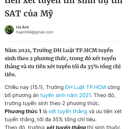
tiên xét tuyển thí sinh dự thi
Chuyên mục khác
SAT của Mỹ
Tin đã xem
Chào ngày mới
Tin 24h
Hà Ánh
Đăng xuất
haanh84@gmail.com
Tin thị trường
Tin 360
Năm 2021, Trường ĐH Luật TP.HCM tuyển
Video
Magazine
sinh theo 2 phương thức, trong đó xét tuyển
thẳng và ưu tiên xét tuyển tối đa 35% tổng chỉ
tiêu.
Sản phẩm khác
Chiều nay (15.1), Trường
ĐH Luật TP.HCM
công
Tiện ích
Bạn cần biết
bố phương án
tuyển sinh năm 2021
. Theo đó,
trường tuyển sinh theo 2 phương thức.
Thông tin tòa soạn
Liên hệ quảng cáo
Phương thức 1
là
xét tuyển thẳng
và ưu tiên xét
tuyển thẳng, tối đa 35% tổng chỉ tiêu.
Theo đó, trường
xét tuyển thẳng
thí sinh thuộc