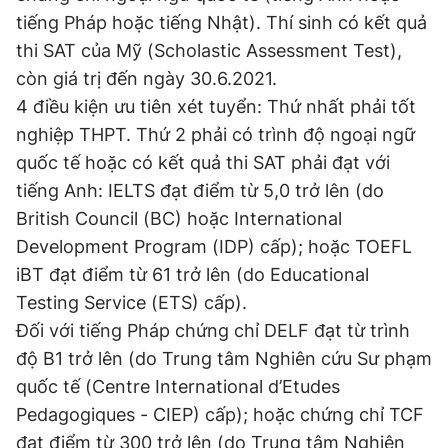
Giấy phép xuất bản số 110/GP - BTTTT cấp ngày 24.3.2020
tiếng Pháp hoặc tiếng Nhật). Thí sinh có kết quả
© 2003-2026 Bản quyền thuộc về Báo Thanh Niên. Cấm sao
thi SAT của Mỹ (Scholastic Assessment Test),
chép dưới mọi hình thức nếu không có sự chấp thuận bằng văn
bản. Phát triển bởi ePi Technologies, JSC.
còn giá trị đến ngày 30.6.2021.
4 điều kiện ưu tiên xét tuyển: Thứ nhất phải tốt
nghiệp THPT. Thứ 2 phải có trình độ ngoại ngữ
quốc tế hoặc có kết quả thi SAT phải đạt với
tiếng Anh: IELTS đạt điểm từ 5,0 trở lên (do
British Council (BC) hoặc International
Development Program (IDP) cấp); hoặc TOEFL
iBT đạt điểm từ 61 trở lên (do Educational
Testing Service (ETS) cấp).
Đối với tiếng Pháp chứng chỉ DELF đạt từ trình
độ B1 trở lên (do Trung tâm Nghiên cứu Sư phạm
quốc tế (Centre International d’Etudes
Pedagogiques - CIEP) cấp); hoặc chứng chỉ TCF
đạt điểm từ 300 trở lên (do Trung tâm Nghiên