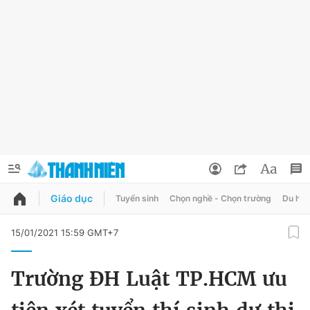
Giáo dục
Tuyển sinh
Chọn nghề - Chọn trường
Du học
QUẢNG CÁO
ĐẶT BÁO
15/01/2021 15:59 GMT+7
Thông tin tài khoản
Trường ĐH Luật TP.HCM ưu
Đổi mật khẩu
Chuyên mục
Tin đã lưu