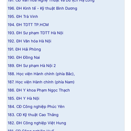
197. CĐ Văn hóa Nghệ Thuật và Du lịch Hạ Long
Giấy phép xuất bản số 110/GP - BTTTT cấp ngày 24.3.2020
196. ĐH Kinh tế - Kỹ thuật Bình Dương
© 2003-2026 Bản quyền thuộc về Báo Thanh Niên. Cấm sao
chép dưới mọi hình thức nếu không có sự chấp thuận bằng văn
195. ĐH Trà Vinh
bản. Phát triển bởi ePi Technologies, JSC.
194. ĐH TDTT TP.HCM
193. ĐH Sư phạm TDTT Hà Nội
192. ĐH Văn hóa Hà Nội
191. ĐH Hải Phòng
190. ĐH Đồng Nai
189. ĐH Sư phạm Hà Nội 2
188. Học viện Hành chính (phía Bắc),
187. Học viện Hành chính (phía Nam)
186. ĐH Y khoa Phạm Ngọc Thạch
185. ĐH Y Hà Nội
184. CĐ Công nghiệp Phúc Yên
183. CĐ Kỹ thuật Cao Thắng
182. ĐH Công nghiệp Việt Hung