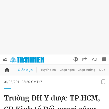
Giáo dục
Tuyển sinh
Chọn nghề - Chọn trường
Du học
QUẢNG CÁO
ĐẶT BÁO
01/08/2011 23:20 GMT+7
Thông tin tài khoản
Trường ĐH Y dược TP.HCM,
Đổi mật khẩu
Chuyên mục
Tin đã lưu