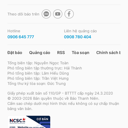
Theo dõi báo trên
Hotline
Liên hệ quảng cáo
0906 645 777
0908 780 404
Đặt báo
Quảng cáo
RSS
Tòa soạn
Chính sách bảo
Tổng biên tập: Nguyễn Ngọc Toàn
Phó tổng biên tập thường trực: Hải Thành
Phó tổng biên tập: Lâm Hiếu Dũng
Phó tổng biên tập: Trần Việt Hưng
Tổng thư ký tòa soạn: Đức Trung
Giấy phép xuất bản số 110/GP - BTTTT cấp ngày 24.3.2020
© 2003-2026 Bản quyền thuộc về Báo Thanh Niên.
Cấm sao chép dưới mọi hình thức nếu không có sự chấp thuận
bằng văn bản.