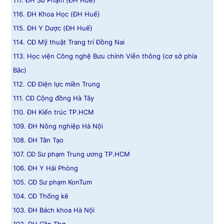
117. ĐH Sư Phạm (ĐH Huế)
116. ĐH Khoa Học (ĐH Huế)
115. ĐH Y Dược (ĐH Huế)
114. CĐ Mỹ thuật Trang trí Đồng Nai
113. Học viện Công nghệ Bưu chính Viễn thông (cơ sở phía
Bắc)
112. CĐ Điện lực miền Trung
111. CĐ Cộng đồng Hà Tây
110. ĐH Kiến trúc TP.HCM
109. ĐH Nông nghiệp Hà Nội
108. ĐH Tân Tạo
107. CĐ Sư phạm Trung ương TP.HCM
106. ĐH Y Hải Phòng
105. CĐ Sư phạm KonTum
104. CĐ Thống kê
103. ĐH Bách khoa Hà Nội