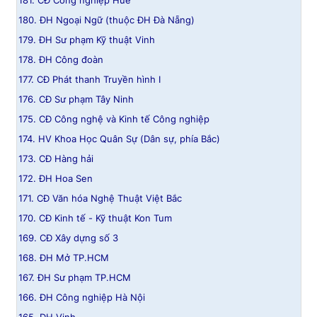
181. CĐ Công nghiệp Huế
180. ĐH Ngoại Ngữ (thuộc ĐH Đà Nẵng)
179. ĐH Sư phạm Kỹ thuật Vinh
178. ĐH Công đoàn
177. CĐ Phát thanh Truyền hình I
176. CĐ Sư phạm Tây Ninh
175. CĐ Công nghệ và Kinh tế Công nghiệp
174. HV Khoa Học Quân Sự (Dân sự, phía Bắc)
173. CĐ Hàng hải
172. ĐH Hoa Sen
171. CĐ Văn hóa Nghệ Thuật Việt Bắc
170. CĐ Kinh tế - Kỹ thuật Kon Tum
169. CĐ Xây dựng số 3
168. ĐH Mở TP.HCM
167. ĐH Sư phạm TP.HCM
166. ĐH Công nghiệp Hà Nội