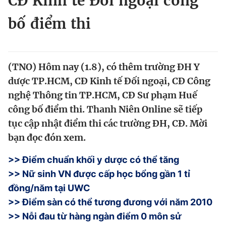
CĐ Kinh tế Đối ngoại công
Chuyên mục khác
bố điểm thi
Tin đã xem
Chào ngày mới
Tin 24h
Đăng xuất
Tin thị trường
Tin 360
(TNO) Hôm nay (1.8), có thêm trường ĐH Y
dược TP.HCM, CĐ Kinh tế Đối ngoại, CĐ Công
nghệ Thông tin TP.HCM, CĐ Sư phạm Huế
Video
Magazine
công bố điểm thi. Thanh Niên Online sẽ tiếp
tục cập nhật điểm thi các trường ĐH, CĐ. Mời
Sản phẩm khác
bạn đọc đón xem.
Tiện ích
Bạn cần biết
>>
Điểm chuẩn khối y dược có thể tăng
>>
Nữ sinh VN được cấp học bổng gần 1 tỉ
Thông tin tòa soạn
Liên hệ quảng cáo
đồng/năm tại UWC
>>
Điểm sàn có thể tương đương với năm 2010
>>
Nỗi đau từ hàng ngàn điểm 0 môn sử