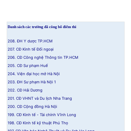
Đọc Thanh Niên trên điện thoại
Danh sách các trường đã công bố điểm thi
208. ĐH Y dược TP.HCM
207. CĐ Kinh tế Đối ngoại
Theo dõi báo trên
206. CĐ Công nghệ Thông tin TP.HCM
205. CĐ Sư phạm Huế
Hotline
Liên hệ quảng cáo
204. Viện đại học mở Hà Nội
0906 645 777
0908 780 404
203. ĐH Sư phạm Hà Nội 1
202. CĐ Hải Dương
Đặt báo
Quảng cáo
RSS
Tòa soạn
Chính sách bảo
201. CĐ VHNT và Du lịch Nha Trang
Tổng biên tập: Nguyễn Ngọc Toàn
200. CĐ Cộng đồng Hà Nội
Phó tổng biên tập thường trực: Hải Thành
199. CĐ Kinh tế - Tài chính Vĩnh Long
Phó tổng biên tập: Lâm Hiếu Dũng
Phó tổng biên tập: Trần Việt Hưng
198. CĐ Kinh tế kỹ thuật Phú Thọ
Tổng thư ký tòa soạn: Đức Trung