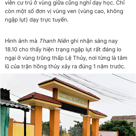
viên cư trú ở vùng giữa cũng nghỉ dạy học. Chỉ
Giấy phép xuất bản số 110/GP - BTTTT cấp ngày 24.3.2020
còn một số đơn vị vùng ven (vùng cao, không
© 2003-2026 Bản quyền thuộc về Báo Thanh Niên. Cấm sao
chép dưới mọi hình thức nếu không có sự chấp thuận bằng văn
ngập lụt) dạy trực tuyến.
bản. Phát triển bởi ePi Technologies, JSC.
Hình ảnh mà
Thanh Niên
ghi nhận sáng nay
18.10 cho thấy hiện trạng ngập lụt rất đáng lo
ngại ở vùng trũng thấp Lệ Thủy, nơi từng là tâm
lũ của trận hồng thủy xảy ra đúng 1 năm trước.