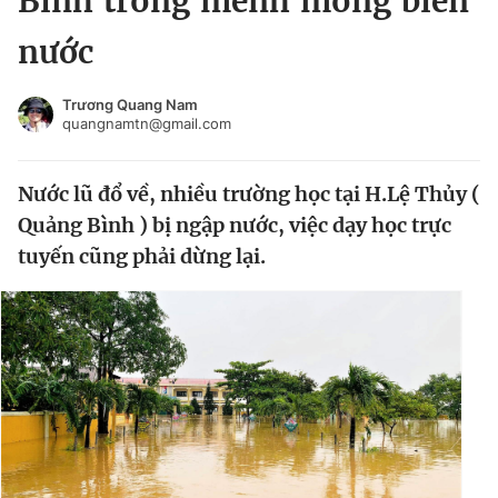
Bình trong mênh mông biển
Chuyên mục khác
nước
Tin đã xem
Chào ngày mới
Tin 24h
Trương Quang Nam
Đăng xuất
quangnamtn@gmail.com
Tin thị trường
Tin 360
Nước lũ đổ về, nhiều trường học tại H.Lệ Thủy (
Video
Magazine
Quảng Bình ) bị ngập nước, việc dạy học trực
tuyến cũng phải dừng lại.
Sản phẩm khác
Tiện ích
Bạn cần biết
Thông tin tòa soạn
Liên hệ quảng cáo