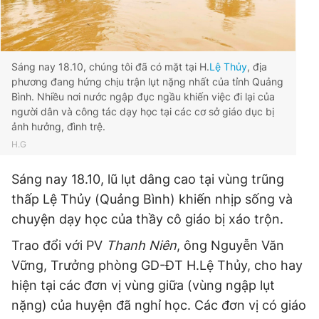
Đọc Thanh Niên trên điện thoại
Sáng nay 18.10, chúng tôi đã có mặt tại H.
Lệ Thủy
, địa
phương đang hứng chịu trận lụt nặng nhất của tỉnh Quảng
Bình. Nhiều nơi nước ngập đục ngầu khiến việc đi lại của
người dân và công tác dạy học tại các cơ sở giáo dục bị
ảnh hưởng, đình trệ.
Theo dõi báo trên
H.G
Sáng nay 18.10, lũ lụt dâng cao tại vùng trũng
Hotline
Liên hệ quảng cáo
0906 645 777
0908 780 404
thấp Lệ Thủy (Quảng Bình) khiến nhịp sống và
chuyện dạy học của thầy cô giáo bị xáo trộn.
Đặt báo
Quảng cáo
RSS
Tòa soạn
Chính sách bảo
Trao đổi với PV
Thanh Niên
, ông Nguyễn Văn
Tổng biên tập: Nguyễn Ngọc Toàn
Vững, Trưởng phòng GD-ĐT H.Lệ Thủy, cho hay
Phó tổng biên tập thường trực: Hải Thành
Phó tổng biên tập: Lâm Hiếu Dũng
hiện tại các đơn vị vùng giữa (vùng ngập lụt
Phó tổng biên tập: Trần Việt Hưng
nặng) của huyện đã nghỉ học. Các đơn vị có giáo
Tổng thư ký tòa soạn: Đức Trung