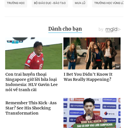
TRƯỜNG HỌC
BỘ GIÁO DỤC - ĐÀO TẠO
MƯA LŨ
TRƯỜNG HỌC VÙNG LŨ