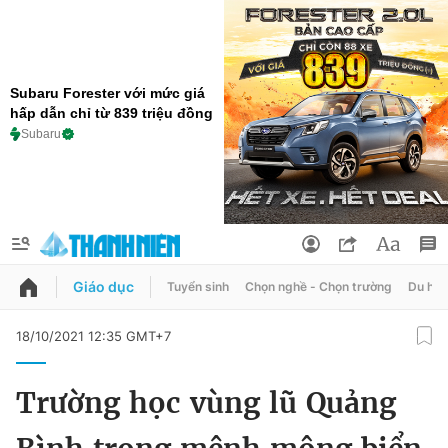
Subaru Forester với mức giá
hấp dẫn chỉ từ 839 triệu đồng
Subaru
Giáo dục
Tuyển sinh
Chọn nghề - Chọn trường
Du học
QUẢNG CÁO
ĐẶT BÁO
18/10/2021 12:35 GMT+7
Thông tin tài khoản
Trường học vùng lũ Quảng
Đổi mật khẩu
Chuyên mục
Tin đã lưu